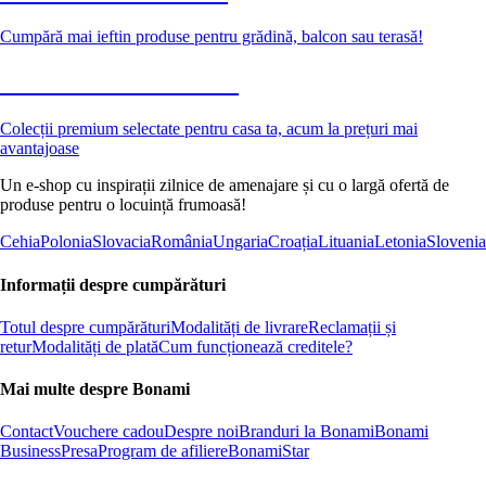
Cumpără mai ieftin produse pentru grădină, balcon sau terasă!
Premium la reducere
Colecții premium selectate pentru casa ta, acum la prețuri mai
avantajoase
Un e-shop cu inspirații zilnice de amenajare și cu o largă ofertă de
produse pentru o locuință frumoasă!
Cehia
Polonia
Slovacia
România
Ungaria
Croația
Lituania
Letonia
Slovenia
Informații despre cumpărături
Totul despre cumpărături
Modalități de livrare
Reclamații și
retur
Modalități de plată
Cum funcționează creditele?
Mai multe despre Bonami
Contact
Vouchere cadou
Despre noi
Branduri la Bonami
Bonami
Business
Presa
Program de afiliere
BonamiStar