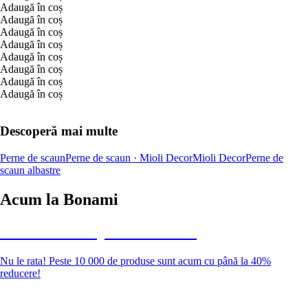
Adaugă în coș
Adaugă în coș
Adaugă în coș
Adaugă în coș
Adaugă în coș
Adaugă în coș
Adaugă în coș
Adaugă în coș
Descoperă mai multe
Perne de scaun
Perne de scaun · Mioli Decor
Mioli Decor
Perne de
scaun albastre
Acum la Bonami
Summer Sale până la -40 %
Nu le rata! Peste 10 000 de produse sunt acum cu până la 40%
reducere!
Grădină la reducere