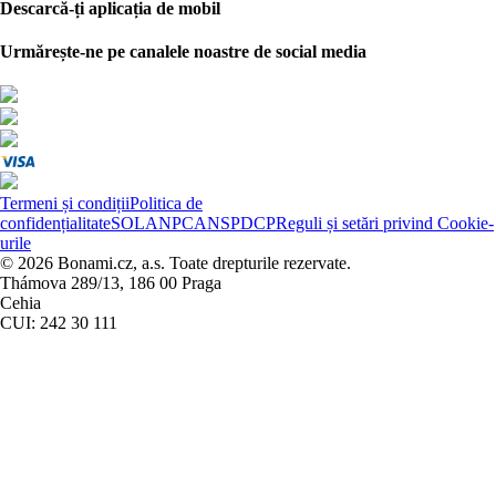
Descarcă-ți aplicația de mobil
Urmărește-ne pe canalele noastre de social media
Termeni și condiții
Politica de
confidențialitate
SOL
ANPC
ANSPDCP
Reguli și setări privind Cookie-
urile
© 2026 Bonami.cz, a.s. Toate drepturile rezervate.
Thámova 289/13, 186 00 Praga
Cehia
CUI: 242 30 111