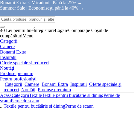
Bonami Extra × Micadoni |
Până la 25% →
Summer Sale |
Economisești până la 40% →
40 Lei pentru tine
Înregistrare
Logare
Comparație
Coșul de
cumpărături
Menu
Categorii
Camere
Bonami Extra
Inspiratii
Oferte speciale și reduceri
Noutăți
Produse premium
Pentru profesioniști
Categorii
Camere
Bonami Extra
Inspiratii
Oferte speciale și
reduceri
Noutăți
Produse premium
Acasă
Categorii
Textile
Textile pentru bucătărie și dining
Perne de
scaun
Perne de scaun
...
Textile pentru bucătărie și dining
Perne de scaun