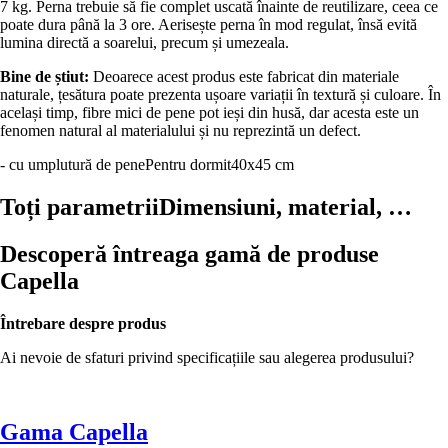
7 kg. Perna trebuie să fie complet uscată înainte de reutilizare, ceea ce
poate dura până la 3 ore. Aerisește perna în mod regulat, însă evită
lumina directă a soarelui, precum și umezeala.
Bine de știut:
Deoarece acest produs este fabricat din materiale
naturale, țesătura poate prezenta ușoare variații în textură și culoare. În
același timp, fibre mici de pene pot ieși din husă, dar acesta este un
fenomen natural al materialului și nu reprezintă un defect.
- cu umplutură de pene
Pentru dormit
40x45 cm
Toți parametrii
Dimensiuni, material, …
Descoperă întreaga gamă de produse
Capella
Întrebare despre produs
Ai nevoie de sfaturi privind specificațiile sau alegerea produsului?
Gama Capella