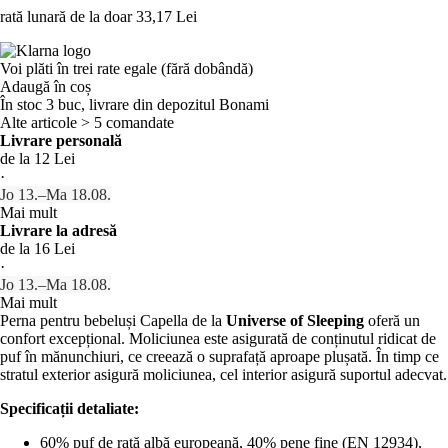
rată lunară de la doar
33,17 Lei
Voi plăti în trei rate egale (fără dobândă)
Adaugă în coș
În stoc 3 buc, livrare din depozitul Bonami
Alte articole > 5 comandate
Livrare personală
de la 12 Lei
·
Jo 13.–Ma 18.08.
Mai mult
Livrare la adresă
de la 16 Lei
·
Jo 13.–Ma 18.08.
Mai mult
Perna pentru bebeluși Capella de la
Universe of Sleeping
oferă un
confort excepțional. Moliciunea este asigurată de conținutul ridicat de
puf în mănunchiuri, ce creează o suprafață aproape plușată. În timp ce
stratul exterior asigură moliciunea, cel interior asigură suportul adecvat.
Specificații detaliate:
60% puf de rață albă europeană, 40% pene fine (EN 12934),