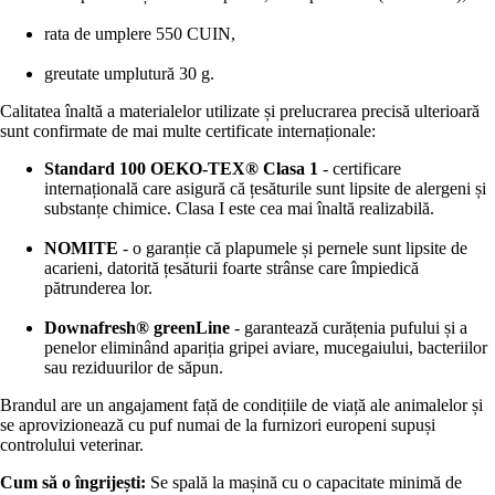
rata de umplere 550 CUIN,
greutate umplutură 30 g.
Calitatea înaltă a materialelor utilizate și prelucrarea precisă ulterioară
sunt confirmate de mai multe certificate internaționale:
Standard 100 OEKO-TEX® Clasa 1
- certificare
internațională care asigură că țesăturile sunt lipsite de alergeni și
substanțe chimice. Clasa I este cea mai înaltă realizabilă.
NOMITE
- o garanție că plapumele și pernele sunt lipsite de
acarieni, datorită țesăturii foarte strânse care împiedică
pătrunderea lor.
Downafresh® greenLine
- garantează curățenia pufului și a
penelor eliminând apariția gripei aviare, mucegaiului, bacteriilor
sau reziduurilor de săpun.
Brandul are un angajament față de condițiile de viață ale animalelor și
se aprovizionează cu puf numai de la furnizori europeni supuși
controlului veterinar.
Cum să o îngrijești:
Se spală la mașină cu o capacitate minimă de