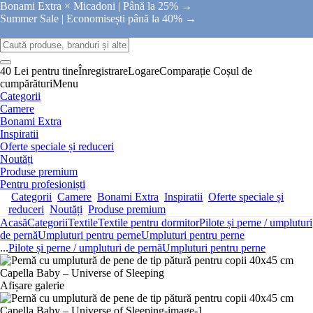
Bonami Extra × Micadoni |
Până la 25% →
Summer Sale |
Economisești până la 40% →
40 Lei pentru tine
Înregistrare
Logare
Comparație
Coșul de
cumpărături
Menu
Categorii
Camere
Bonami Extra
Inspiratii
Oferte speciale și reduceri
Noutăți
Produse premium
Pentru profesioniști
Categorii
Camere
Bonami Extra
Inspiratii
Oferte speciale și
reduceri
Noutăți
Produse premium
Acasă
Categorii
Textile
Textile pentru dormitor
Pilote și perne / umpluturi
de pernă
Umpluturi pentru perne
Umpluturi pentru perne
...
Pilote și perne / umpluturi de pernă
Umpluturi pentru perne
Afișare galerie