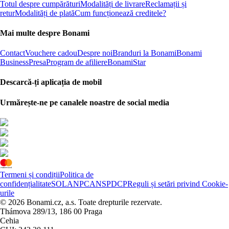
Totul despre cumpărături
Modalități de livrare
Reclamații și
retur
Modalități de plată
Cum funcționează creditele?
Mai multe despre Bonami
Contact
Vouchere cadou
Despre noi
Branduri la Bonami
Bonami
Business
Presa
Program de afiliere
BonamiStar
Descarcă-ți aplicația de mobil
Urmărește-ne pe canalele noastre de social media
Termeni și condiții
Politica de
confidențialitate
SOL
ANPC
ANSPDCP
Reguli și setări privind Cookie-
urile
© 2026 Bonami.cz, a.s. Toate drepturile rezervate.
Thámova 289/13, 186 00 Praga
Cehia