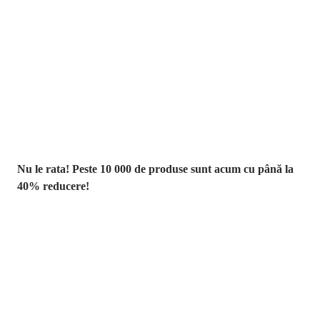
Summer Sale
până la -40 %
Nu le rata! Peste 10 000 de produse sunt acum cu până la
40% reducere!
Grădină la
reducere