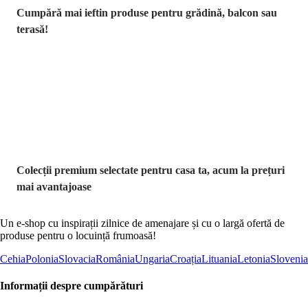
Cumpără mai ieftin produse pentru grădină, balcon sau
terasă!
Premium la
reducere
Colecții premium selectate pentru casa ta, acum la prețuri
mai avantajoase
Un e-shop cu inspirații zilnice de amenajare și cu o largă ofertă de
produse pentru o locuință frumoasă!
Cehia
Polonia
Slovacia
România
Ungaria
Croația
Lituania
Letonia
Slovenia
Informații despre cumpărături