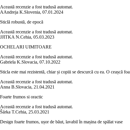
Această recenzie a fost tradusă automat.
A
Andreja K.
Slovenia
,
07.01.2024
Sticlă robustă, de epocă
Această recenzie a fost tradusă automat.
J
JITKA N.
Cehia
,
05.03.2023
OCHELARI UIMITOARE
Această recenzie a fost tradusă automat.
Gabriela K.
Slovacia
,
07.10.2022
Sticla este mai rezistentă, chiar și copiii se descurcă cu ea. O ceașcă 
Această recenzie a fost tradusă automat.
Anna B.
Slovacia
,
21.04.2021
Foarte frumos si oractic
Această recenzie a fost tradusă automat.
Šárka T.
Cehia
,
25.03.2021
Design foarte frumos, ușor de băut, lavabil în mașina de spălat vase