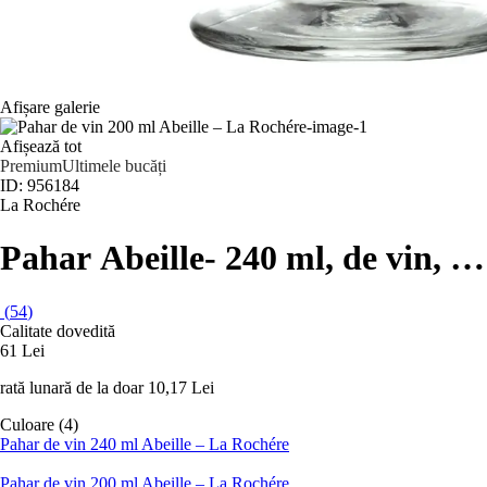
Afișare galerie
Afișează tot
Premium
Ultimele bucăți
ID: 956184
La Rochére
Pahar Abeille
- 240 ml, de vin
, 
(
54
)
Calitate dovedită
61 Lei
rată lunară de la doar
10,17 Lei
Culoare (4)
Pahar de vin 240 ml Abeille – La Rochére
Pahar de vin 200 ml Abeille – La Rochére