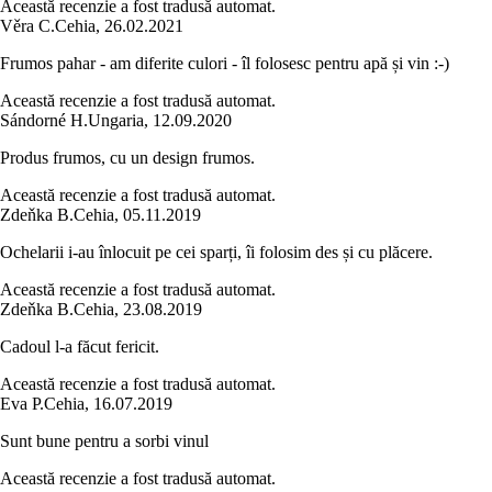
Această recenzie a fost tradusă automat.
Věra C.
Cehia
,
26.02.2021
Frumos pahar - am diferite culori - îl folosesc pentru apă și vin :-)
Această recenzie a fost tradusă automat.
Sándorné H.
Ungaria
,
12.09.2020
Produs frumos, cu un design frumos.
Această recenzie a fost tradusă automat.
Zdeňka B.
Cehia
,
05.11.2019
Ochelarii i-au înlocuit pe cei sparți, îi folosim des și cu plăcere.
Această recenzie a fost tradusă automat.
Zdeňka B.
Cehia
,
23.08.2019
Cadoul l-a făcut fericit.
Această recenzie a fost tradusă automat.
Eva P.
Cehia
,
16.07.2019
Sunt bune pentru a sorbi vinul
Această recenzie a fost tradusă automat.