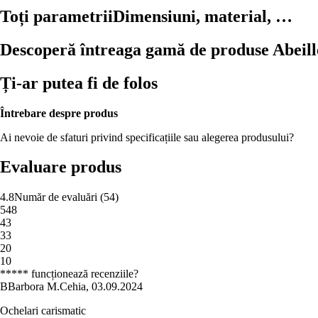
Toți parametrii
Dimensiuni, material, …
Descoperă întreaga gamă de produse Abeill
Ți-ar putea fi de folos
Întrebare despre produs
Ai nevoie de sfaturi privind specificațiile sau alegerea produsului?
Evaluare produs
4.8
Număr de evaluări
(
54
)
5
48
4
3
3
3
2
0
1
0
***** funcționează recenziile?
B
Barbora M.
Cehia
,
03.09.2024
Ochelari carismatic