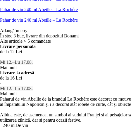
Pahar de vin 240 ml Abeille – La Rochére
Pahar de vin 240 ml Abeille – La Rochére
Adaugă în coș
În stoc 3 buc, livrare din depozitul Bonami
Alte articole > 5 comandate
Livrare personală
de la 12 Lei
·
Mi 12.–Lu 17.08.
Mai mult
Livrare la adresă
de la 16 Lei
·
Mi 12.–Lu 17.08.
Mai mult
Paharul de vin Abeille de la brandul La Rochére este decorat cu motivul 
al împăratului Napoleon și i-a decorat atât robele de curte, cât și obiecte
Albina este, de asemenea, un simbol al sudului Franței și al peisajelor s
utilizarea zilnică, dar și pentru ocazii festive.
- 240 ml
De vin