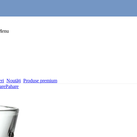
Menu
eri
Noutăți
Produse premium
are
Pahare