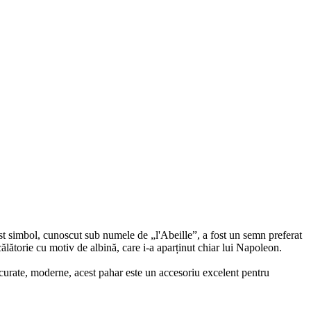
st simbol, cunoscut sub numele de „l'Abeille”, a fost un semn preferat
călătorie cu motiv de albină, care i-a aparținut chiar lui Napoleon.
e curate, moderne, acest pahar este un accesoriu excelent pentru