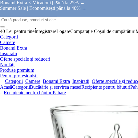
Bonami Extra × Micadoni |
Până la 25% →
Summer Sale |
Economisești până la 40% →
40 Lei pentru tine
Înregistrare
Logare
Comparație
Coșul de cumpărături
Categorii
Camere
Bonami Extra
Inspiratii
Oferte speciale și reduceri
Noutăți
Produse premium
Pentru profesioniști
Categorii
Camere
Bonami Extra
Inspiratii
Oferte speciale și reduc
Acasă
Categorii
Bucătărie și servirea mesei
Recipiente pentru băuturi
Pah
...
Recipiente pentru băuturi
Pahare