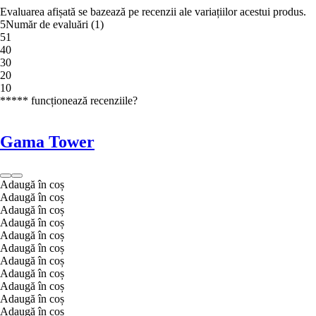
Evaluarea afișată se bazează pe recenzii ale variațiilor acestui produs.
5
Număr de evaluări
(
1
)
5
1
4
0
3
0
2
0
1
0
***** funcționează recenziile?
Gama Tower
Adaugă în coș
Adaugă în coș
Adaugă în coș
Adaugă în coș
Adaugă în coș
Adaugă în coș
Adaugă în coș
Adaugă în coș
Adaugă în coș
Adaugă în coș
Adaugă în coș