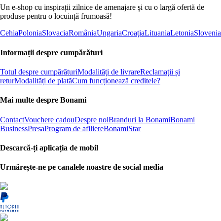
Un e-shop cu inspirații zilnice de amenajare și cu o largă ofertă de
produse pentru o locuință frumoasă!
Cehia
Polonia
Slovacia
România
Ungaria
Croația
Lituania
Letonia
Slovenia
Informații despre cumpărături
Totul despre cumpărături
Modalități de livrare
Reclamații și
retur
Modalități de plată
Cum funcționează creditele?
Mai multe despre Bonami
Contact
Vouchere cadou
Despre noi
Branduri la Bonami
Bonami
Business
Presa
Program de afiliere
BonamiStar
Descarcă-ți aplicația de mobil
Urmărește-ne pe canalele noastre de social media