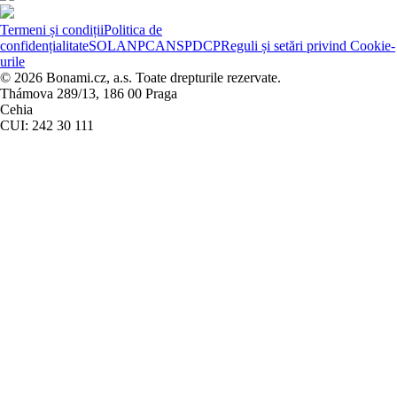
Termeni și condiții
Politica de
confidențialitate
SOL
ANPC
ANSPDCP
Reguli și setări privind Cookie-
urile
© 2026 Bonami.cz, a.s. Toate drepturile rezervate.
Thámova 289/13, 186 00 Praga
Cehia
CUI: 242 30 111