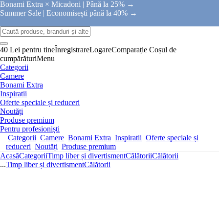
Bonami Extra × Micadoni |
Până la 25% →
Summer Sale |
Economisești până la 40% →
40 Lei pentru tine
Înregistrare
Logare
Comparație
Coșul de
cumpărături
Menu
Categorii
Camere
Bonami Extra
Inspiratii
Oferte speciale și reduceri
Noutăți
Produse premium
Pentru profesioniști
Categorii
Camere
Bonami Extra
Inspiratii
Oferte speciale și
reduceri
Noutăți
Produse premium
Acasă
Categorii
Timp liber și divertisment
Călătorii
Călătorii
...
Timp liber și divertisment
Călătorii