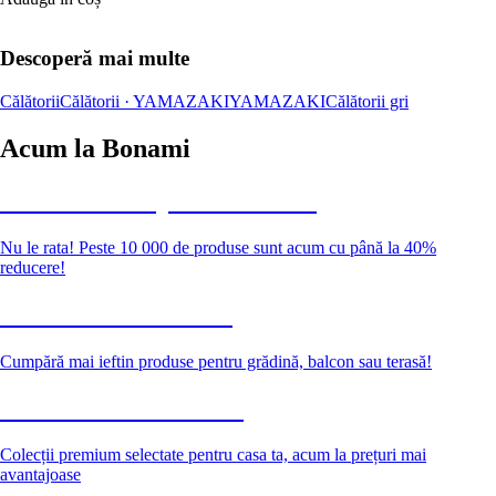
Descoperă mai multe
Călătorii
Călătorii · YAMAZAKI
YAMAZAKI
Călătorii gri
Acum la Bonami
Summer Sale până la -40 %
Nu le rata! Peste 10 000 de produse sunt acum cu până la 40%
reducere!
Grădină la reducere
Cumpără mai ieftin produse pentru grădină, balcon sau terasă!
Premium la reducere
Colecții premium selectate pentru casa ta, acum la prețuri mai
avantajoase