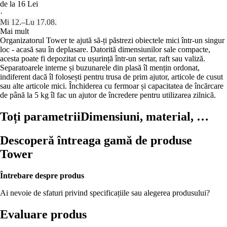
de la 16 Lei
·
Mi 12.–Lu 17.08.
Mai mult
Organizatorul Tower te ajută să-ți păstrezi obiectele mici într-un singur
loc - acasă sau în deplasare. Datorită dimensiunilor sale compacte,
acesta poate fi depozitat cu ușurință într-un sertar, raft sau valiză.
Separatoarele interne și buzunarele din plasă îl mențin ordonat,
indiferent dacă îl folosești pentru trusa de prim ajutor, articole de cusut
sau alte articole mici. Închiderea cu fermoar și capacitatea de încărcare
de până la 5 kg îl fac un ajutor de încredere pentru utilizarea zilnică.
Toți parametrii
Dimensiuni, material, …
Descoperă întreaga gamă de produse
Tower
Întrebare despre produs
Ai nevoie de sfaturi privind specificațiile sau alegerea produsului?
Evaluare produs