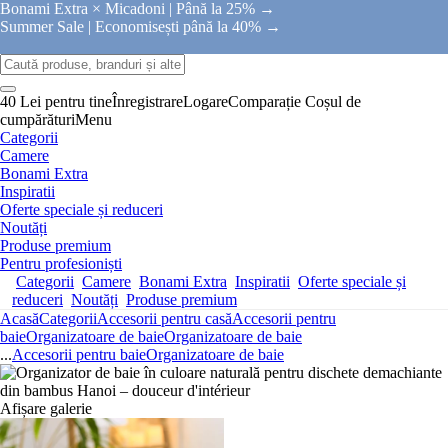
Bonami Extra × Micadoni |
Până la 25% →
Summer Sale |
Economisești până la 40% →
40 Lei pentru tine
Înregistrare
Logare
Comparație
Coșul de
cumpărături
Menu
Categorii
Camere
Bonami Extra
Inspiratii
Oferte speciale și reduceri
Noutăți
Produse premium
Pentru profesioniști
Categorii
Camere
Bonami Extra
Inspiratii
Oferte speciale și
reduceri
Noutăți
Produse premium
Acasă
Categorii
Accesorii pentru casă
Accesorii pentru
baie
Organizatoare de baie
Organizatoare de baie
...
Accesorii pentru baie
Organizatoare de baie
Afișare galerie