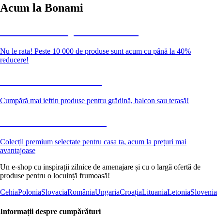
Acum la Bonami
Summer Sale până la -40 %
Nu le rata! Peste 10 000 de produse sunt acum cu până la 40%
reducere!
Grădină la reducere
Cumpără mai ieftin produse pentru grădină, balcon sau terasă!
Premium la reducere
Colecții premium selectate pentru casa ta, acum la prețuri mai
avantajoase
Un e-shop cu inspirații zilnice de amenajare și cu o largă ofertă de
produse pentru o locuință frumoasă!
Cehia
Polonia
Slovacia
România
Ungaria
Croația
Lituania
Letonia
Slovenia
Informații despre cumpărături