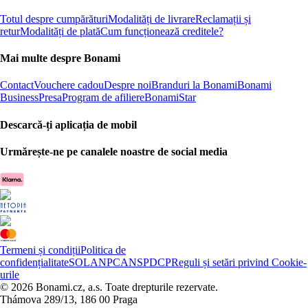
Totul despre cumpărături
Modalități de livrare
Reclamații și
retur
Modalități de plată
Cum funcționează creditele?
Mai multe despre Bonami
Contact
Vouchere cadou
Despre noi
Branduri la Bonami
Bonami
Business
Presa
Program de afiliere
BonamiStar
Descarcă-ți aplicația de mobil
Urmărește-ne pe canalele noastre de social media
Termeni și condiții
Politica de
confidențialitate
SOL
ANPC
ANSPDCP
Reguli și setări privind Cookie-
urile
© 2026 Bonami.cz, a.s. Toate drepturile rezervate.
Thámova 289/13, 186 00 Praga