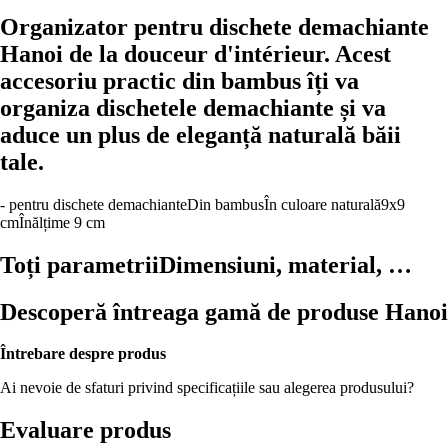
Organizator pentru dischete demachiante
Hanoi de la douceur d'intérieur. Acest
accesoriu practic din bambus îți va
organiza dischetele demachiante și va
aduce un plus de eleganță naturală băii
tale.
- pentru dischete demachiante
Din bambus
În culoare naturală
9x9
cm
Înălțime 9 cm
Toți parametrii
Dimensiuni, material, …
Descoperă întreaga gamă de produse Hanoi
Întrebare despre produs
Ai nevoie de sfaturi privind specificațiile sau alegerea produsului?
Evaluare produs