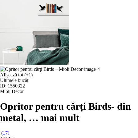
Afișează tot
(+1)
Ultimele bucăți
ID: 1550322
Mioli Decor
Opritor pentru cărți Birds
- din
metal
, …
mai mult
(
17
)