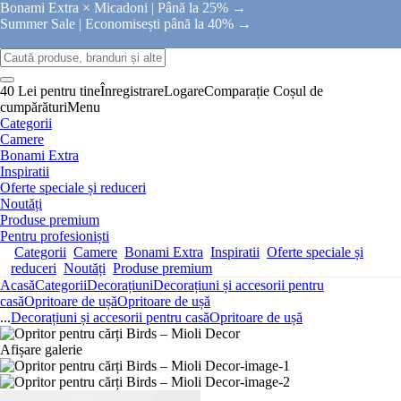
Bonami Extra × Micadoni |
Până la 25% →
Summer Sale |
Economisești până la 40% →
40 Lei pentru tine
Înregistrare
Logare
Comparație
Coșul de
cumpărături
Menu
Categorii
Camere
Bonami Extra
Inspiratii
Oferte speciale și reduceri
Noutăți
Produse premium
Pentru profesioniști
Categorii
Camere
Bonami Extra
Inspiratii
Oferte speciale și
reduceri
Noutăți
Produse premium
Acasă
Categorii
Decorațiuni
Decorațiuni și accesorii pentru
casă
Opritoare de ușă
Opritoare de ușă
...
Decorațiuni și accesorii pentru casă
Opritoare de ușă
Afișare galerie