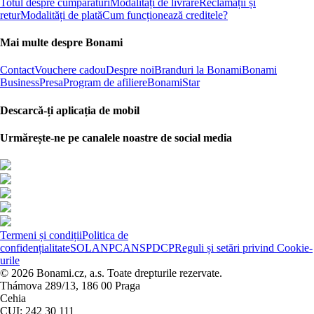
Totul despre cumpărături
Modalități de livrare
Reclamații și
retur
Modalități de plată
Cum funcționează creditele?
Mai multe despre Bonami
Contact
Vouchere cadou
Despre noi
Branduri la Bonami
Bonami
Business
Presa
Program de afiliere
BonamiStar
Descarcă-ți aplicația de mobil
Urmărește-ne pe canalele noastre de social media
Termeni și condiții
Politica de
confidențialitate
SOL
ANPC
ANSPDCP
Reguli și setări privind Cookie-
urile
© 2026 Bonami.cz, a.s. Toate drepturile rezervate.
Thámova 289/13, 186 00 Praga
Cehia
CUI: 242 30 111