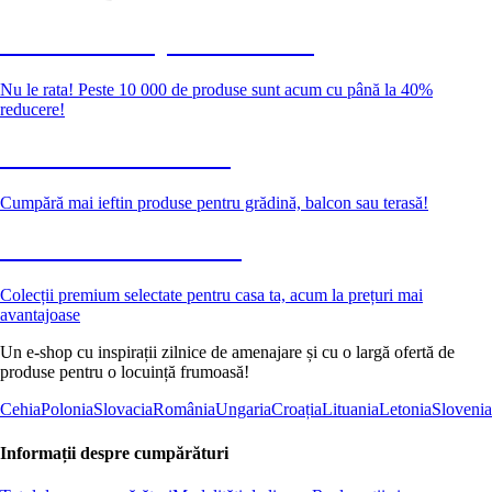
Summer Sale până la -40 %
Nu le rata! Peste 10 000 de produse sunt acum cu până la 40%
reducere!
Grădină la reducere
Cumpără mai ieftin produse pentru grădină, balcon sau terasă!
Premium la reducere
Colecții premium selectate pentru casa ta, acum la prețuri mai
avantajoase
Un e-shop cu inspirații zilnice de amenajare și cu o largă ofertă de
produse pentru o locuință frumoasă!
Cehia
Polonia
Slovacia
România
Ungaria
Croația
Lituania
Letonia
Slovenia
Informații despre cumpărături