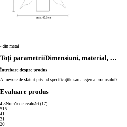
- din metal
Toți parametrii
Dimensiuni, material, …
Întrebare despre produs
Ai nevoie de sfaturi privind specificațiile sau alegerea produsului?
Evaluare produs
4.8
Număr de evaluări
(
17
)
5
15
4
1
3
1
2
0