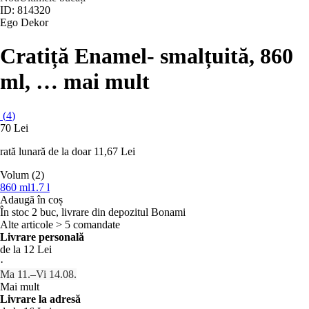
ID: 814320
Ego Dekor
Cratiță Enamel
- smalțuită, 860
ml
, …
mai mult
(
4
)
70 Lei
rată lunară de la doar
11,67 Lei
Volum (2)
860 ml
1.7 l
Adaugă în coș
În stoc 2 buc, livrare din depozitul Bonami
Alte articole > 5 comandate
Livrare personală
de la 12 Lei
·
Ma 11.–Vi 14.08.
Mai mult
Livrare la adresă