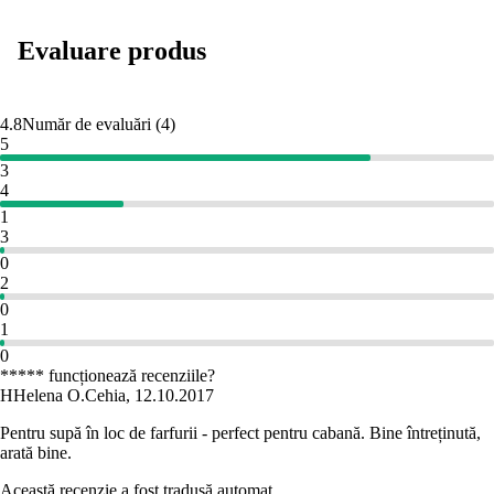
Evaluare produs
4.8
Număr de evaluări
(
4
)
5
3
4
1
3
0
2
0
1
0
***** funcționează recenziile?
H
Helena O.
Cehia
,
12.10.2017
Pentru supă în loc de farfurii - perfect pentru cabană. Bine întreținută,
arată bine.
Această recenzie a fost tradusă automat.