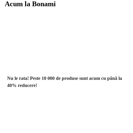
Acum la Bonami
Summer Sale
până la -40 %
Nu le rata! Peste 10 000 de produse sunt acum cu până la
40% reducere!
Grădină la
reducere