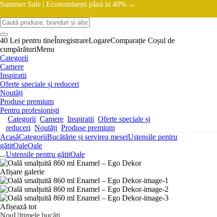
Summer Sale |
Economisești până la 40% →
40 Lei pentru tine
Înregistrare
Logare
Comparație
Coșul de
cumpărături
Menu
Categorii
Camere
Inspiratii
Oferte speciale și reduceri
Noutăți
Produse premium
Pentru profesioniști
Categorii
Camere
Inspiratii
Oferte speciale și
reduceri
Noutăți
Produse premium
Acasă
Categorii
Bucătărie și servirea mesei
Ustensile pentru
gătit
Oale
Oale
...
Ustensile pentru gătit
Oale
Afișare galerie
Afișează tot
Nou
Ultimele bucăți