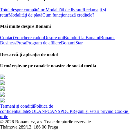
Totul despre cumpărături
Modalități de livrare
Reclamații și
retur
Modalități de plată
Cum funcționează creditele?
Mai multe despre Bonami
Contact
Vouchere cadou
Despre noi
Branduri la Bonami
Bonami
Business
Presa
Program de afiliere
BonamiStar
Descarcă-ți aplicația de mobil
Urmărește-ne pe canalele noastre de social media
Termeni și condiții
Politica de
confidențialitate
SOL
ANPC
ANSPDCP
Reguli și setări privind Cookie-
urile
© 2026 Bonami.cz, a.s. Toate drepturile rezervate.
Thámova 289/13, 186 00 Praga