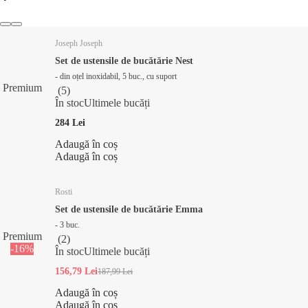
Joseph Joseph
Set de ustensile de bucătărie Nest
- din oțel inoxidabil, 5 buc., cu suport
Premium
(
5
)
În stoc
Ultimele bucăți
284 Lei
Adaugă în coș
Adaugă în coș
Rosti
Set de ustensile de bucătărie Emma
- 3 buc.
Premium
(
2
)
-16%
În stoc
Ultimele bucăți
156,79 Lei
187,99 Lei
Adaugă în coș
Adaugă în coș