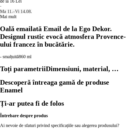
de la 16 Lei
·
Ma 11.–Vi 14.08.
Mai mult
Oală emailată Email de la Ego Dekor.
Designul rustic evocă atmosfera Provence-
ului francez în bucătărie.
- smalțuită
860 ml
Toți parametrii
Dimensiuni, material, …
Descoperă întreaga gamă de produse
Enamel
Ți-ar putea fi de folos
Întrebare despre produs
Ai nevoie de sfaturi privind specificațiile sau alegerea produsului?