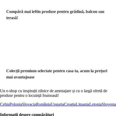
Cumpără mai ieftin produse pentru grădină, balcon sau
terasă!
Premium la
reducere
Colecții premium selectate pentru casa ta, acum la prețuri
mai avantajoase
Un e-shop cu inspirații zilnice de amenajare și cu o largă ofertă de
produse pentru o locuință frumoasă!
Cehia
Polonia
Slovacia
România
Ungaria
Croația
Lituania
Letonia
Slovenia
Informații despre cumpărături