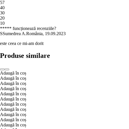
5
7
4
0
3
0
2
0
1
0
***** funcționează recenziile?
S
Sumedrea A.
România
,
19.09.2023
este ceea ce mi-am dorit
Produse similare
Adaugă în coș
Adaugă în coș
Adaugă în coș
Adaugă în coș
Adaugă în coș
Adaugă în coș
Adaugă în coș
Adaugă în coș
Adaugă în coș
Adaugă în coș
Adaugă în coș