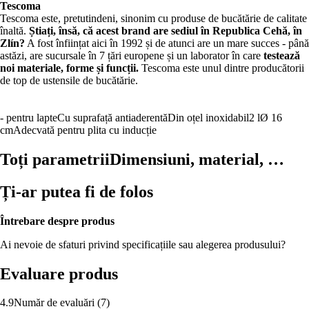
Tescoma
Tescoma este, pretutindeni, sinonim cu produse de bucătărie de calitate
înaltă.
Știați, însă, că acest brand are sediul în Republica Cehă, în
Zlín?
A fost înființat aici în 1992 și de atunci are un mare succes - până
astăzi, are sucursale în 7 țări europene și un laborator în care
testează
noi materiale, forme și funcții.
Tescoma este unul dintre producătorii
de top de ustensile de bucătărie.
- pentru lapte
Cu suprafață antiaderentă
Din oțel inoxidabil
2 l
Ø 16
cm
Adecvată pentru plita cu inducție
Toți parametrii
Dimensiuni, material, …
Ți-ar putea fi de folos
Întrebare despre produs
Ai nevoie de sfaturi privind specificațiile sau alegerea produsului?
Evaluare produs
4.9
Număr de evaluări
(
7
)