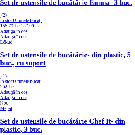
Set de ustensile de bucătărie Emma
- 3 buc.
(
2
)
În stoc
Ultimele bucăți
156,79 Lei
187,99 Lei
Adaugă în coș
Adaugă în coș
Lékué
Set de ustensile de bucătărie
- din plastic, 5
buc., cu suport
(
1
)
În stoc
Ultimele bucăți
252 Lei
Adaugă în coș
Adaugă în coș
Nou
Mepal
Set de ustensile de bucătărie Chef It
- din
plastic, 3 buc.