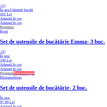
(
1
)
În stoc
Ultimele bucăți
181 Lei
Adaugă în coș
Adaugă în coș
Premium
Rosti
Set de ustensile de bucătărie Emma
- 3 buc.
(
2
)
În stoc
190 Lei
Adaugă în coș
Adaugă în coș
Premium
Preț avantajos
Blomsterbergs
Set de ustensile de bucătărie
- 2 buc.
În stoc
97,09 Lei
Adaugă în coș