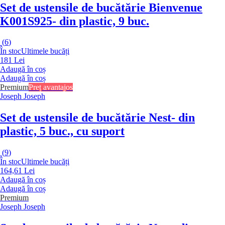
Set de ustensile de bucătărie Bienvenue
K001S925
- din plastic, 9 buc.
(
6
)
În stoc
Ultimele bucăți
181 Lei
Adaugă în coș
Adaugă în coș
Premium
Preț avantajos
Joseph Joseph
Set de ustensile de bucătărie Nest
- din
plastic, 5 buc., cu suport
(
9
)
În stoc
Ultimele bucăți
164,61 Lei
Adaugă în coș
Adaugă în coș
Premium
Joseph Joseph