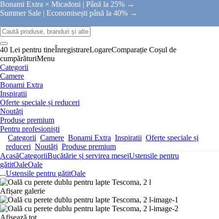
Bonami Extra × Micadoni |
Până la 25% →
Summer Sale |
Economisești până la 40% →
40 Lei pentru tine
Înregistrare
Logare
Comparație
Coșul de
cumpărături
Menu
Categorii
Camere
Bonami Extra
Inspiratii
Oferte speciale și reduceri
Noutăți
Produse premium
Pentru profesioniști
Categorii
Camere
Bonami Extra
Inspiratii
Oferte speciale și
reduceri
Noutăți
Produse premium
Acasă
Categorii
Bucătărie și servirea mesei
Ustensile pentru
gătit
Oale
Oale
...
Ustensile pentru gătit
Oale
Afișare galerie
Afișează tot