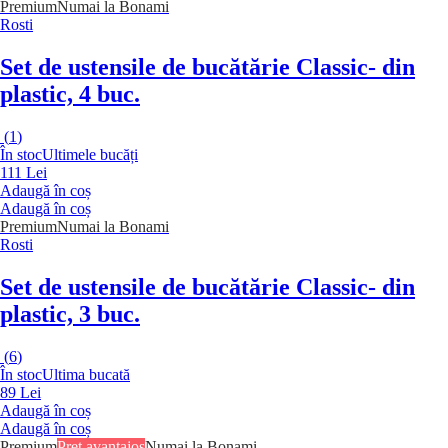
Premium
Numai la Bonami
Rosti
Set de ustensile de bucătărie Classic
- din
plastic, 4 buc.
(
1
)
În stoc
Ultimele bucăți
111 Lei
Adaugă în coș
Adaugă în coș
Premium
Numai la Bonami
Rosti
Set de ustensile de bucătărie Classic
- din
plastic, 3 buc.
(
6
)
În stoc
Ultima bucată
89 Lei
Adaugă în coș
Adaugă în coș
Premium
Preț avantajos
Numai la Bonami