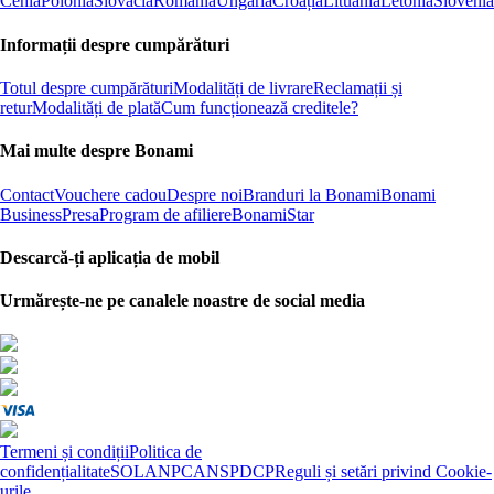
Cehia
Polonia
Slovacia
România
Ungaria
Croația
Lituania
Letonia
Slovenia
Informații despre cumpărături
Totul despre cumpărături
Modalități de livrare
Reclamații și
retur
Modalități de plată
Cum funcționează creditele?
Mai multe despre Bonami
Contact
Vouchere cadou
Despre noi
Branduri la Bonami
Bonami
Business
Presa
Program de afiliere
BonamiStar
Descarcă-ți aplicația de mobil
Urmărește-ne pe canalele noastre de social media
Termeni și condiții
Politica de
confidențialitate
SOL
ANPC
ANSPDCP
Reguli și setări privind Cookie-
urile