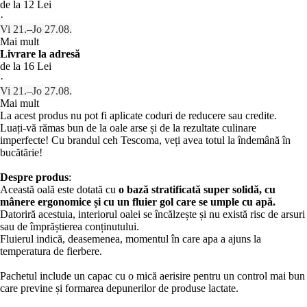
de la 12 Lei
·
Vi 21.–Jo 27.08.
Mai mult
Livrare la adresă
de la 16 Lei
·
Vi 21.–Jo 27.08.
Mai mult
La acest produs nu pot fi aplicate coduri de reducere sau credite.
Luați-vă rămas bun de la oale arse și de la rezultate culinare
imperfecte! Cu brandul ceh Tescoma, veți avea totul la îndemână în
bucătărie!
Despre produs
:
Această oală este dotată cu
o bază stratificată super solidă, cu
mânere ergonomice și cu un fluier gol care se umple cu apă.
Datoriră acestuia, interiorul oalei se încălzește și nu există risc de arsuri
sau de împrăștierea conținutului.
Fluierul indică, deasemenea, momentul în care apa a ajuns la
temperatura de fierbere.
Pachetul include un capac cu o mică aerisire pentru un control mai bun
care previne și formarea depunerilor de produse lactate.