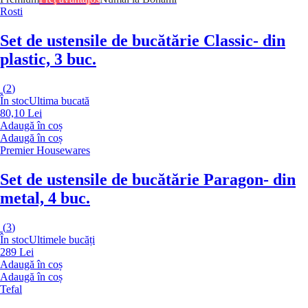
Rosti
Set de ustensile de bucătărie Classic
- din
plastic, 3 buc.
(
2
)
În stoc
Ultima bucată
80,10 Lei
Adaugă în coș
Adaugă în coș
Premier Housewares
Set de ustensile de bucătărie Paragon
- din
metal, 4 buc.
(
3
)
În stoc
Ultimele bucăți
289 Lei
Adaugă în coș
Adaugă în coș
Tefal