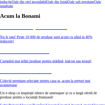
inducție
Oale din oțel inoxidabil
Oale din fontă
Oale sub presiune
Oale
smalțuite
Acum la Bonami
Summer Sale până la -40 %
Nu le rata! Peste 10 000 de produse sunt acum cu până la 40%
reducere!
Grădină la reducere
Cumpără mai ieftin produse pentru grădină, balcon sau terasă!
Premium la reducere
Colecții premium selectate pentru casa ta, acum la prețuri mai
avantajoase
Un e-shop cu inspirații zilnice de amenajare și cu o largă ofertă de
produse pentru o locuință frumoasă!