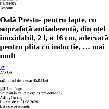
ID: 34485
Tescoma
Oală Presto
- pentru lapte, cu
suprafață antiaderentă, din oțel
inoxidabil, 2 l, ø 16 cm, adecvată
pentru plita cu inducție
, …
mai
mult
(
7
)
275 Lei
rată lunară de la doar
45,83 Lei
Voi plăti în trei rate egale (fără dobândă)
Adaugă în coș
Livrare de la 21.08.2026
Livrare personală