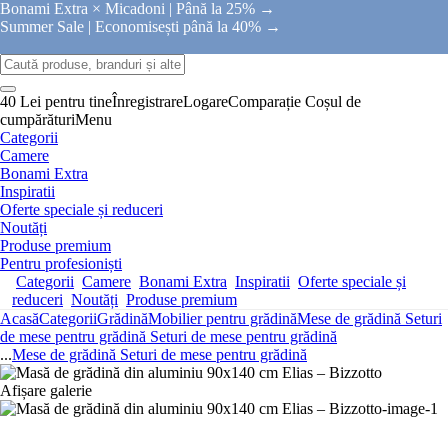
Bonami Extra × Micadoni |
Până la 25% →
Summer Sale |
Economisești până la 40% →
40 Lei pentru tine
Înregistrare
Logare
Comparație
Coșul de
cumpărături
Menu
Categorii
Camere
Bonami Extra
Inspiratii
Oferte speciale și reduceri
Noutăți
Produse premium
Pentru profesioniști
Categorii
Camere
Bonami Extra
Inspiratii
Oferte speciale și
reduceri
Noutăți
Produse premium
Acasă
Categorii
Grădină
Mobilier pentru grădină
Mese de grădină
Seturi
de mese pentru grădină
Seturi de mese pentru grădină
...
Mese de grădină
Seturi de mese pentru grădină
Afișare galerie