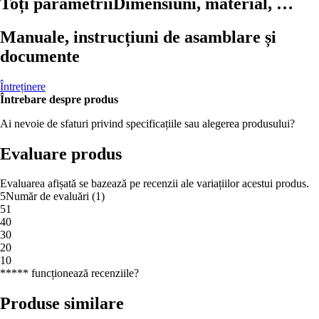
Toți parametrii
Dimensiuni, material, …
Manuale, instrucțiuni de asamblare și
documente
Întreținere
Întrebare despre produs
Ai nevoie de sfaturi privind specificațiile sau alegerea produsului?
Evaluare produs
Evaluarea afișată se bazează pe recenzii ale variațiilor acestui produs.
5
Număr de evaluări
(
1
)
5
1
4
0
3
0
2
0
1
0
***** funcționează recenziile?
Produse similare