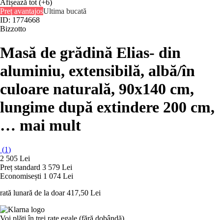
Afișează tot
(+6)
Preț avantajos
Ultima bucată
ID: 1774668
Bizzotto
Masă de grădină Elias
- din
aluminiu, extensibilă, albă/în
culoare naturală, 90x140 cm,
lungime după extindere 200 cm
,
…
mai mult
(
1
)
2 505 Lei
Preț standard 3 579 Lei
Economisești 1 074 Lei
rată lunară de la doar
417,50 Lei
Voi plăti în trei rate egale (fără dobândă)