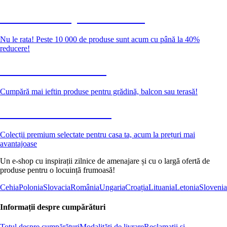
Summer Sale până la -40 %
Nu le rata! Peste 10 000 de produse sunt acum cu până la 40%
reducere!
Grădină la reducere
Cumpără mai ieftin produse pentru grădină, balcon sau terasă!
Premium la reducere
Colecții premium selectate pentru casa ta, acum la prețuri mai
avantajoase
Un e-shop cu inspirații zilnice de amenajare și cu o largă ofertă de
produse pentru o locuință frumoasă!
Cehia
Polonia
Slovacia
România
Ungaria
Croația
Lituania
Letonia
Slovenia
Informații despre cumpărături
Totul despre cumpărături
Modalități de livrare
Reclamații și