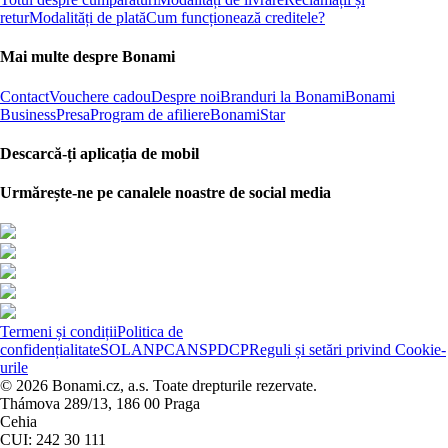
retur
Modalități de plată
Cum funcționează creditele?
Mai multe despre Bonami
Contact
Vouchere cadou
Despre noi
Branduri la Bonami
Bonami
Business
Presa
Program de afiliere
BonamiStar
Descarcă-ți aplicația de mobil
Urmărește-ne pe canalele noastre de social media
Termeni și condiții
Politica de
confidențialitate
SOL
ANPC
ANSPDCP
Reguli și setări privind Cookie-
urile
© 2026 Bonami.cz, a.s. Toate drepturile rezervate.
Thámova 289/13, 186 00 Praga
Cehia
CUI: 242 30 111