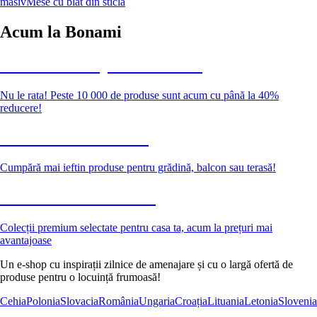
masiv
Mese cu blat din sticlă
Acum la Bonami
Summer Sale până la -40 %
Nu le rata! Peste 10 000 de produse sunt acum cu până la 40%
reducere!
Grădină la reducere
Cumpără mai ieftin produse pentru grădină, balcon sau terasă!
Premium la reducere
Colecții premium selectate pentru casa ta, acum la prețuri mai
avantajoase
Un e-shop cu inspirații zilnice de amenajare și cu o largă ofertă de
produse pentru o locuință frumoasă!
Cehia
Polonia
Slovacia
România
Ungaria
Croația
Lituania
Letonia
Slovenia