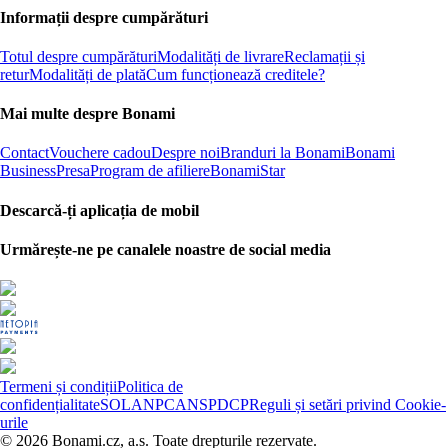
Informații despre cumpărături
Totul despre cumpărături
Modalități de livrare
Reclamații și
retur
Modalități de plată
Cum funcționează creditele?
Mai multe despre Bonami
Contact
Vouchere cadou
Despre noi
Branduri la Bonami
Bonami
Business
Presa
Program de afiliere
BonamiStar
Descarcă-ți aplicația de mobil
Urmărește-ne pe canalele noastre de social media
Termeni și condiții
Politica de
confidențialitate
SOL
ANPC
ANSPDCP
Reguli și setări privind Cookie-
urile
© 2026 Bonami.cz, a.s. Toate drepturile rezervate.