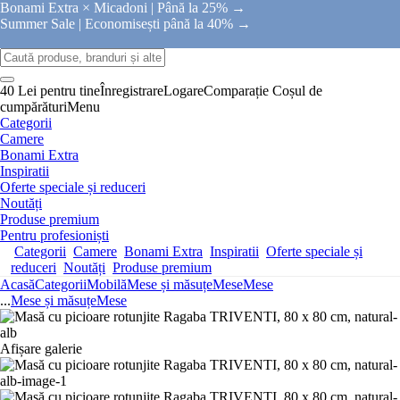
Bonami Extra × Micadoni |
Până la 25% →
Summer Sale |
Economisești până la 40% →
40 Lei pentru tine
Înregistrare
Logare
Comparație
Coșul de
cumpărături
Menu
Categorii
Camere
Bonami Extra
Inspiratii
Oferte speciale și reduceri
Noutăți
Produse premium
Pentru profesioniști
Categorii
Camere
Bonami Extra
Inspiratii
Oferte speciale și
reduceri
Noutăți
Produse premium
Acasă
Categorii
Mobilă
Mese și măsuțe
Mese
Mese
...
Mese și măsuțe
Mese
Afișare galerie