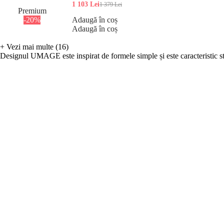
1 103 Lei
1 379 Lei
Premium
-20%
Adaugă în coș
Adaugă în coș
+
Vezi mai multe (16)
Designul UMAGE este inspirat de formele simple și este caracteristic st