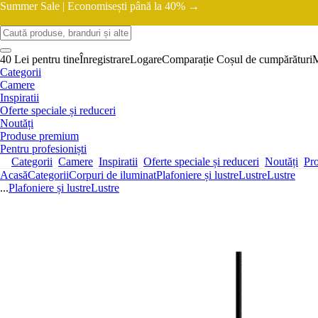
Summer Sale |
Economisești până la 40% →
40 Lei pentru tine
Înregistrare
Logare
Comparație
Coșul de cumpărături
Categorii
Camere
Inspiratii
Oferte speciale și reduceri
Noutăți
Produse premium
Pentru profesioniști
Categorii
Camere
Inspiratii
Oferte speciale și reduceri
Noutăți
Pr
Acasă
Categorii
Corpuri de iluminat
Plafoniere și lustre
Lustre
Lustre
...
Plafoniere și lustre
Lustre