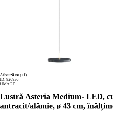
Afișează tot
(+1)
ID: 926930
UMAGE
Lustră Asteria Medium
- LED, cu
antracit/alămie, ø 43 cm, înălți