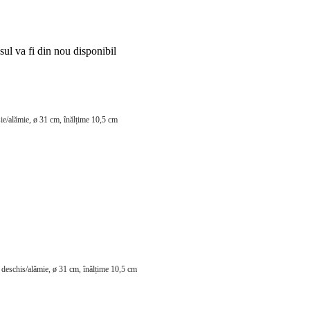
ul va fi din nou disponibil
oșie/alămie, ø 31 cm, înălțime 10,5 cm
ri deschis/alămie, ø 31 cm, înălțime 10,5 cm