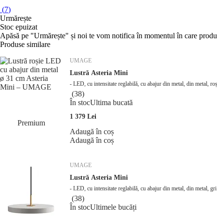
(
7
)
Urmărește
Stoc epuizat
Apăsă pe "Urmărește" și noi te vom notifica în momentul în care produs
Produse similare
UMAGE
Lustră Asteria Mini
- LED, cu intensitate reglabilă, cu abajur din metal, din metal, r
(
38
)
În stoc
Ultima bucată
1 379 Lei
Premium
Adaugă în coș
Adaugă în coș
UMAGE
Lustră Asteria Mini
- LED, cu intensitate reglabilă, cu abajur din metal, din metal, g
(
38
)
În stoc
Ultimele bucăți