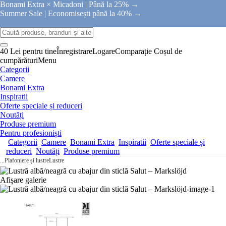
Bonami Extra × Micadoni |
Până la 25% →
Summer Sale |
Economisești până la 40% →
40 Lei pentru tine
Înregistrare
Logare
Comparație
Coșul de
cumpărături
Menu
Categorii
Camere
Bonami Extra
Inspiratii
Oferte speciale și reduceri
Noutăți
Produse premium
Pentru profesioniști
Categorii
Camere
Bonami Extra
Inspiratii
Oferte speciale și
reduceri
Noutăți
Produse premium
...
Plafoniere și lustre
Lustre
Afișare galerie