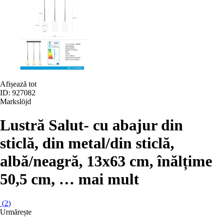
Afișează tot
ID: 927082
Markslöjd
Lustră Salut
- cu abajur din
sticlă, din metal/din sticlă,
albă/neagră, 13x63 cm, înălțime
50,5 cm
, …
mai mult
(
2
)
Urmărește