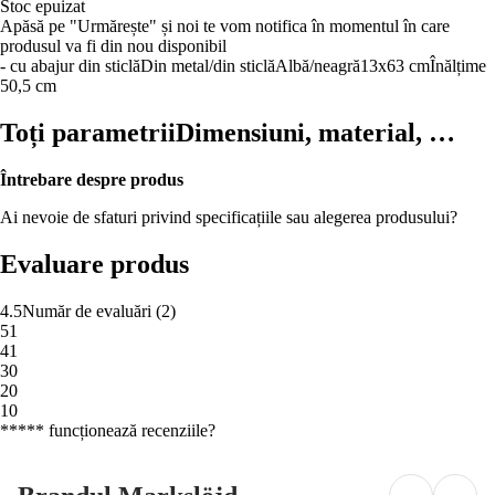
Stoc epuizat
Apăsă pe "Urmărește" și noi te vom notifica în momentul în care
produsul va fi din nou disponibil
- cu abajur din sticlă
Din metal/din sticlă
Albă/neagră
13x63 cm
Înălțime
50,5 cm
Toți parametrii
Dimensiuni, material, …
Întrebare despre produs
Ai nevoie de sfaturi privind specificațiile sau alegerea produsului?
Evaluare produs
4.5
Număr de evaluări
(
2
)
5
1
4
1
3
0
2
0
1
0
***** funcționează recenziile?