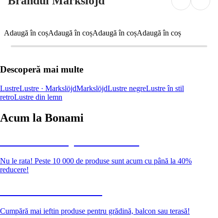
Brandul Markslöjd
Adaugă în coș
Adaugă în coș
Adaugă în coș
Adaugă în coș
Descoperă mai multe
Lustre
Lustre · Markslöjd
Markslöjd
Lustre negre
Lustre în stil
retro
Lustre din lemn
Acum la Bonami
Summer Sale până la -40 %
Nu le rata! Peste 10 000 de produse sunt acum cu până la 40%
reducere!
Grădină la reducere
Cumpără mai ieftin produse pentru grădină, balcon sau terasă!