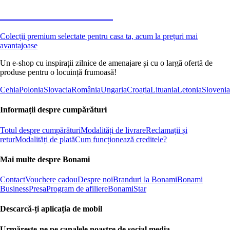
Premium la reducere
Colecții premium selectate pentru casa ta, acum la prețuri mai
avantajoase
Un e-shop cu inspirații zilnice de amenajare și cu o largă ofertă de
produse pentru o locuință frumoasă!
Cehia
Polonia
Slovacia
România
Ungaria
Croația
Lituania
Letonia
Slovenia
Informații despre cumpărături
Totul despre cumpărături
Modalități de livrare
Reclamații și
retur
Modalități de plată
Cum funcționează creditele?
Mai multe despre Bonami
Contact
Vouchere cadou
Despre noi
Branduri la Bonami
Bonami
Business
Presa
Program de afiliere
BonamiStar
Descarcă-ți aplicația de mobil
Urmărește-ne pe canalele noastre de social media