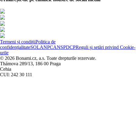
Termeni și condiții
Politica de
confidențialitate
SOL
ANPC
ANSPDCP
Reguli și setări privind Cookie-
urile
© 2026 Bonami.cz, a.s. Toate drepturile rezervate.
Thámova 289/13, 186 00 Praga
Cehia
CUI: 242 30 111