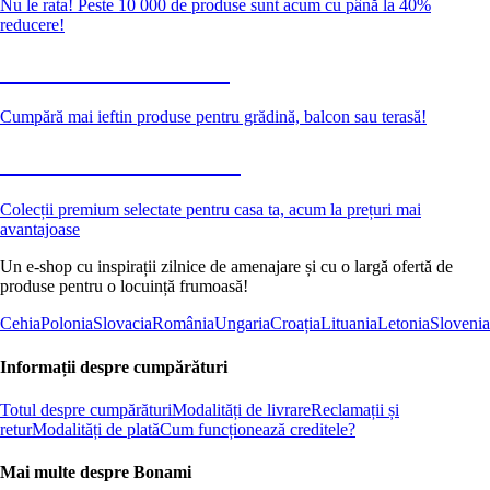
Nu le rata! Peste 10 000 de produse sunt acum cu până la 40%
reducere!
Grădină la reducere
Cumpără mai ieftin produse pentru grădină, balcon sau terasă!
Premium la reducere
Colecții premium selectate pentru casa ta, acum la prețuri mai
avantajoase
Un e-shop cu inspirații zilnice de amenajare și cu o largă ofertă de
produse pentru o locuință frumoasă!
Cehia
Polonia
Slovacia
România
Ungaria
Croația
Lituania
Letonia
Slovenia
Informații despre cumpărături
Totul despre cumpărături
Modalități de livrare
Reclamații și
retur
Modalități de plată
Cum funcționează creditele?
Mai multe despre Bonami