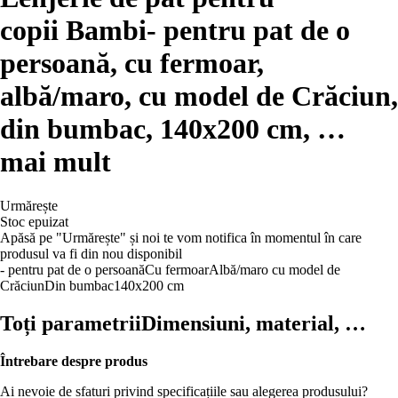
copii Bambi
- pentru pat de o
persoană, cu fermoar,
albă/maro, cu model de Crăciun,
din bumbac, 140x200 cm
, …
mai mult
Urmărește
Stoc epuizat
Apăsă pe "Urmărește" și noi te vom notifica în momentul în care
produsul va fi din nou disponibil
- pentru pat de o persoană
Cu fermoar
Albă/maro
cu model de
Crăciun
Din bumbac
140x200 cm
Toți parametrii
Dimensiuni, material, …
Întrebare despre produs
Ai nevoie de sfaturi privind specificațiile sau alegerea produsului?