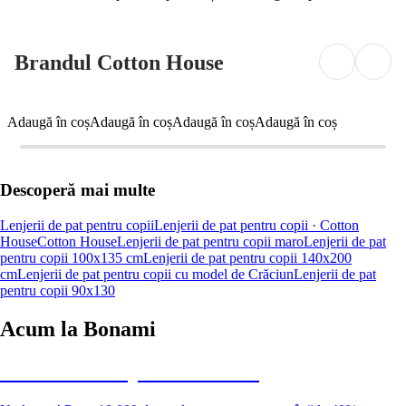
Brandul Cotton House
Adaugă în coș
Adaugă în coș
Adaugă în coș
Adaugă în coș
Descoperă mai multe
Lenjerii de pat pentru copii
Lenjerii de pat pentru copii · Cotton
House
Cotton House
Lenjerii de pat pentru copii maro
Lenjerii de pat
pentru copii 100x135 cm
Lenjerii de pat pentru copii 140x200
cm
Lenjerii de pat pentru copii cu model de Crăciun
Lenjerii de pat
pentru copii 90x130
Acum la Bonami
Summer Sale până la -40 %