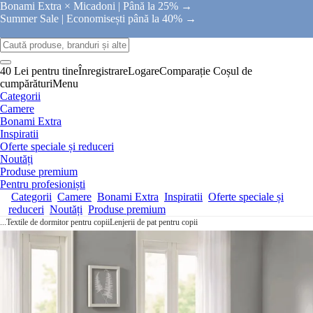
Bonami Extra × Micadoni |
Până la 25% →
Summer Sale |
Economisești până la 40% →
40 Lei pentru tine
Înregistrare
Logare
Comparație
Coșul de
cumpărături
Menu
Categorii
Camere
Bonami Extra
Inspiratii
Oferte speciale și reduceri
Noutăți
Produse premium
Pentru profesioniști
Categorii
Camere
Bonami Extra
Inspiratii
Oferte speciale și
reduceri
Noutăți
Produse premium
...
Textile de dormitor pentru copii
Lenjerii de pat pentru copii