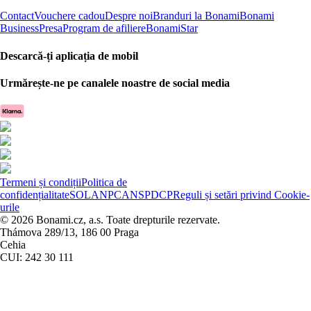
Contact
Vouchere cadou
Despre noi
Branduri la Bonami
Bonami
Business
Presa
Program de afiliere
BonamiStar
Descarcă-ți aplicația de mobil
Urmărește-ne pe canalele noastre de social media
Termeni și condiții
Politica de
confidențialitate
SOL
ANPC
ANSPDCP
Reguli și setări privind Cookie-
urile
© 2026 Bonami.cz, a.s. Toate drepturile rezervate.
Thámova 289/13, 186 00 Praga
Cehia
CUI: 242 30 111