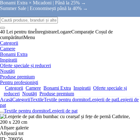
Bonami Extra × Micadoni |
Până la 25% →
Summer Sale |
Economisești până la 40% →
40 Lei pentru tine
Înregistrare
Logare
Comparație
Coșul de
cumpărături
Menu
Categorii
Camere
Bonami Extra
Inspiratii
Oferte speciale și reduceri
Noutăți
Produse premium
Pentru profesioniști
Categorii
Camere
Bonami Extra
Inspiratii
Oferte speciale și
reduceri
Noutăți
Produse premium
Acasă
Categorii
Textile
Textile pentru dormitor
Lenjerii de pat
Lenjerii de
pat
...
Textile pentru dormitor
Lenjerii de pat
Afișare galerie
Afișează tot
ID: 706056