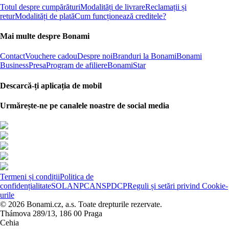
Totul despre cumpărături
Modalități de livrare
Reclamații și
retur
Modalități de plată
Cum funcționează creditele?
Mai multe despre Bonami
Contact
Vouchere cadou
Despre noi
Branduri la Bonami
Bonami
Business
Presa
Program de afiliere
BonamiStar
Descarcă-ți aplicația de mobil
Urmărește-ne pe canalele noastre de social media
Termeni și condiții
Politica de
confidențialitate
SOL
ANPC
ANSPDCP
Reguli și setări privind Cookie-
urile
© 2026 Bonami.cz, a.s. Toate drepturile rezervate.
Thámova 289/13, 186 00 Praga
Cehia