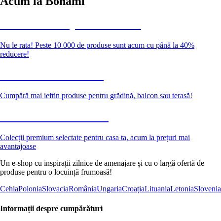
Acum la Bonami
Summer Sale până la -40 %
Nu le rata! Peste 10 000 de produse sunt acum cu până la 40%
reducere!
Grădină la reducere
Cumpără mai ieftin produse pentru grădină, balcon sau terasă!
Premium la reducere
Colecții premium selectate pentru casa ta, acum la prețuri mai
avantajoase
Un e-shop cu inspirații zilnice de amenajare și cu o largă ofertă de
produse pentru o locuință frumoasă!
Cehia
Polonia
Slovacia
România
Ungaria
Croația
Lituania
Letonia
Slovenia
Informații despre cumpărături