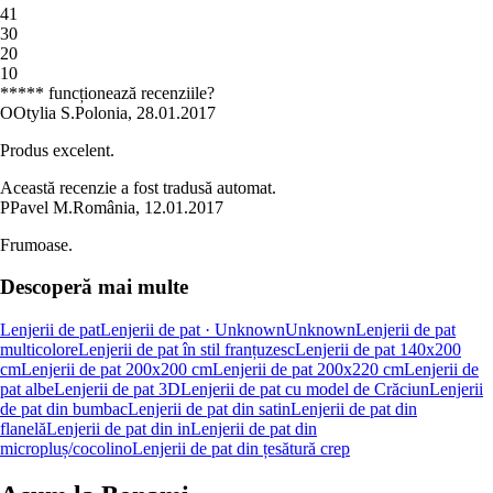
4
1
3
0
2
0
1
0
***** funcționează recenziile?
O
Otylia S.
Polonia
,
28.01.2017
Produs excelent.
Această recenzie a fost tradusă automat.
P
Pavel M.
România
,
12.01.2017
Frumoase.
Descoperă mai multe
Lenjerii de pat
Lenjerii de pat · Unknown
Unknown
Lenjerii de pat
multicolore
Lenjerii de pat în stil franțuzesc
Lenjerii de pat 140x200
cm
Lenjerii de pat 200x200 cm
Lenjerii de pat 200x220 cm
Lenjerii de
pat albe
Lenjerii de pat 3D
Lenjerii de pat cu model de Crăciun
Lenjerii
de pat din bumbac
Lenjerii de pat din satin
Lenjerii de pat din
flanelă
Lenjerii de pat din in
Lenjerii de pat din
micropluș/cocolino
Lenjerii de pat din țesătură crep