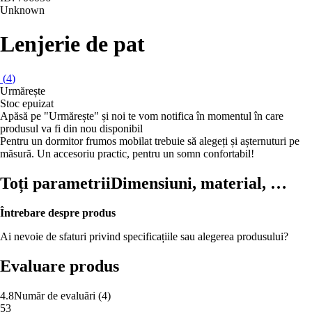
Unknown
Lenjerie de pat
(
4
)
Urmărește
Stoc epuizat
Apăsă pe "Urmărește" și noi te vom notifica în momentul în care
produsul va fi din nou disponibil
Pentru un dormitor frumos mobilat trebuie să alegeți și așternuturi pe
măsură. Un accesoriu practic, pentru un somn confortabil!
Toți parametrii
Dimensiuni, material, …
Întrebare despre produs
Ai nevoie de sfaturi privind specificațiile sau alegerea produsului?
Evaluare produs
4.8
Număr de evaluări
(
4
)
5
3