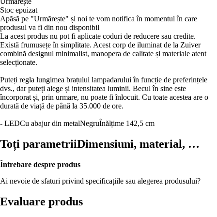
Urmărește
Stoc epuizat
Apăsă pe "Urmărește" și noi te vom notifica în momentul în care
produsul va fi din nou disponibil
La acest produs nu pot fi aplicate coduri de reducere sau credite.
Există frumusețe în simplitate. Acest corp de iluminat de la Zuiver
combină designul minimalist, manopera de calitate și materiale atent
selecționate.
Puteți regla lungimea brațului lampadarului în funcție de preferințele
dvs., dar puteți alege și intensitatea luminii. Becul în sine este
încorporat și, prin urmare, nu poate fi înlocuit. Cu toate acestea are o
durată de viață de până la 35.000 de ore.
- LED
Cu abajur din metal
Negru
Înălțime 142,5 cm
Toți parametrii
Dimensiuni, material, …
Întrebare despre produs
Ai nevoie de sfaturi privind specificațiile sau alegerea produsului?
Evaluare produs