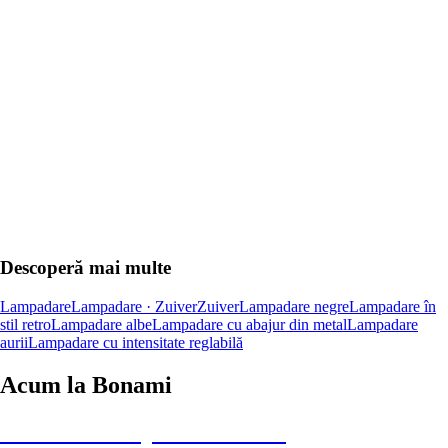
ADAUGĂ ÎN COȘ
Descoperă mai multe
Lampadare
Lampadare · Zuiver
Zuiver
Lampadare negre
Lampadare în
stil retro
Lampadare albe
Lampadare cu abajur din metal
Lampadare
aurii
Lampadare cu intensitate reglabilă
Acum la Bonami
Summer Sale până la -40 %