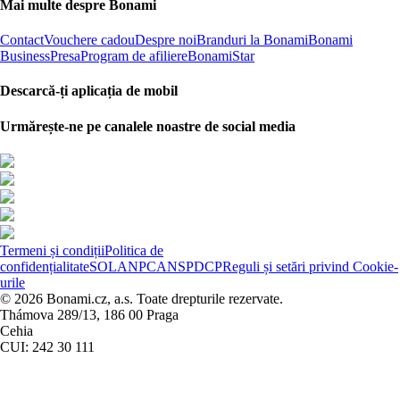
Mai multe despre Bonami
Contact
Vouchere cadou
Despre noi
Branduri la Bonami
Bonami
Business
Presa
Program de afiliere
BonamiStar
Descarcă-ți aplicația de mobil
Urmărește-ne pe canalele noastre de social media
Termeni și condiții
Politica de
confidențialitate
SOL
ANPC
ANSPDCP
Reguli și setări privind Cookie-
urile
© 2026 Bonami.cz, a.s. Toate drepturile rezervate.
Thámova 289/13, 186 00 Praga
Cehia
CUI: 242 30 111