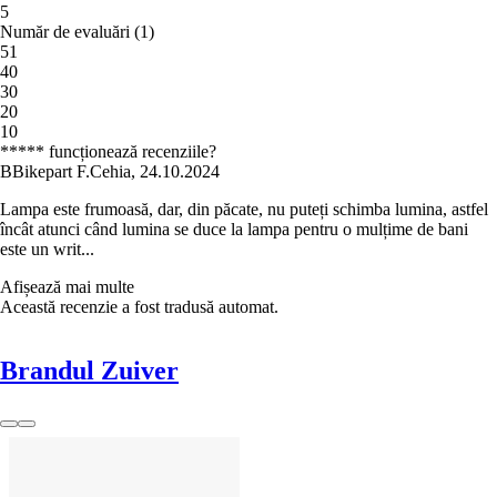
5
Număr de evaluări
(
1
)
5
1
4
0
3
0
2
0
1
0
***** funcționează recenziile?
B
Bikepart F.
Cehia
,
24.10.2024
Lampa este frumoasă, dar, din păcate, nu puteți schimba lumina, astfel
încât atunci când lumina se duce la lampa pentru o mulțime de bani
este un writ...
Afișează mai multe
Această recenzie a fost tradusă automat.
Brandul Zuiver