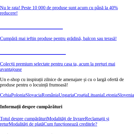
Nu le rata! Peste 10 000 de produse sunt acum cu până la 40%
reducere!
Grădină la reducere
Cumpără mai ieftin produse pentru grădină, balcon sau terasă!
Premium la reducere
Colecții premium selectate pentru casa ta, acum la prețuri mai
avantajoase
Un e-shop cu inspirații zilnice de amenajare și cu o largă ofertă de
produse pentru o locuință frumoasă!
Cehia
Polonia
Slovacia
România
Ungaria
Croația
Lituania
Letonia
Slovenia
Informații despre cumpărături
Totul despre cumpărături
Modalități de livrare
Reclamații și
retur
Modalități de plată
Cum funcționează creditele?