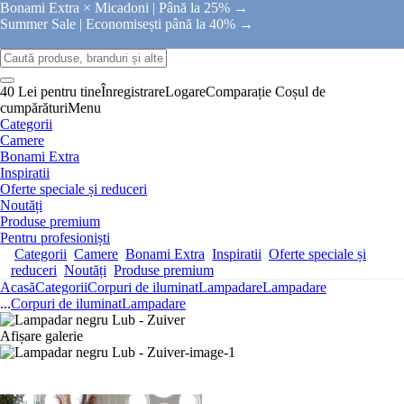
Bonami Extra × Micadoni |
Până la 25% →
Summer Sale |
Economisești până la 40% →
40 Lei pentru tine
Înregistrare
Logare
Comparație
Coșul de
cumpărături
Menu
Categorii
Camere
Bonami Extra
Inspiratii
Oferte speciale și reduceri
Noutăți
Produse premium
Pentru profesioniști
Categorii
Camere
Bonami Extra
Inspiratii
Oferte speciale și
reduceri
Noutăți
Produse premium
Acasă
Categorii
Corpuri de iluminat
Lampadare
Lampadare
...
Corpuri de iluminat
Lampadare
Afișare galerie