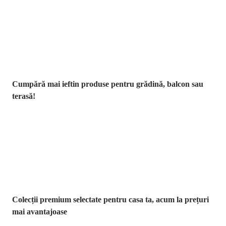
Grădină la
reducere
Cumpără mai ieftin produse pentru grădină, balcon sau
terasă!
Premium la
reducere
Colecții premium selectate pentru casa ta, acum la prețuri
mai avantajoase