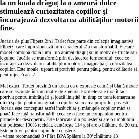
la un koala drăguț la o zmeură dulce
stimulează curiozitatea copiilor și
încurajează dezvoltarea abilităților motorii
fine.
Jucăria de pluș Flipetz 2in1 Tarlet face parte din colecția imaginativă
Flipetz, care impresionează prin caracterul său transformabil. Fiecare
model combină două lumi - un animal drăguț și un motiv de fructe sau
legume. Jucăria se transformă prin desfacerea fermoarului, ceea ce
încurajează dezvoltarea abilităților motorii, imaginația și curiozitatea
copiilor. Este moale, ușoară și potrivită pentru pătuț, pentru călătorie și
pentru joacă acasă.
Mai exact, Tartlet prezintă un koala cu o expresie calmă și blană moale
care se ascunde într-un motiv de zmeură. Formele sale moi îl fac
potrivit pentru îmbrățișări și joacă liniștită, în timp ce transformarea sa
oferă spațiu pentru imaginația copiilor și crearea propriilor povești.
Jucăria este concepută astfel încât chiar și mânuțele copiilor mici să
poată face față transformării, ceea ce o face un companion pentru
primele lor descoperiri. Este fabricată din poliester și are o umplutură
din poliester 100% reciclat, cântărește 114 g și are o înălțime de 20 cm.
Este potrivit pentru copiii de la naștere.
- vârsta recomandată 0+
Fără BPA
Spălare la 30°c
Înălțime 13