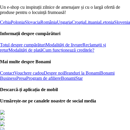
Un e-shop cu inspirații zilnice de amenajare și cu o largă ofertă de
produse pentru o locuință frumoasă!
Cehia
Polonia
Slovacia
România
Ungaria
Croația
Lituania
Letonia
Slovenia
Informații despre cumpărături
Totul despre cumpărături
Modalități de livrare
Reclamații și
retur
Modalități de plată
Cum funcționează creditele?
Mai multe despre Bonami
Contact
Vouchere cadou
Despre noi
Branduri la Bonami
Bonami
Business
Presa
Program de afiliere
BonamiStar
Descarcă-ți aplicația de mobil
Urmărește-ne pe canalele noastre de social media