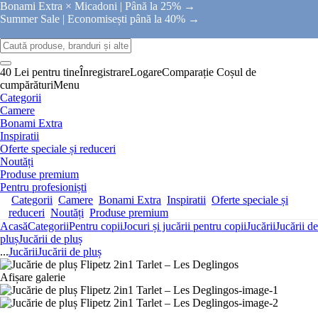
Bonami Extra × Micadoni |
Până la 25% →
Summer Sale |
Economisești până la 40% →
40 Lei pentru tine
Înregistrare
Logare
Comparație
Coșul de
cumpărături
Menu
Categorii
Camere
Bonami Extra
Inspiratii
Oferte speciale și reduceri
Noutăți
Produse premium
Pentru profesioniști
Categorii
Camere
Bonami Extra
Inspiratii
Oferte speciale și
reduceri
Noutăți
Produse premium
Acasă
Categorii
Pentru copii
Jocuri și jucării pentru copii
Jucării
Jucării de
pluș
Jucării de pluș
...
Jucării
Jucării de pluș
Afișare galerie