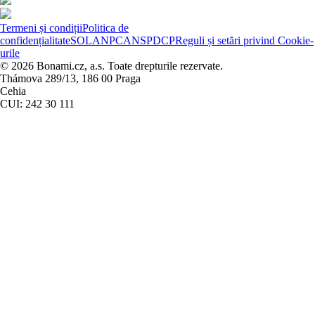
Termeni și condiții
Politica de
confidențialitate
SOL
ANPC
ANSPDCP
Reguli și setări privind Cookie-
urile
© 2026 Bonami.cz, a.s. Toate drepturile rezervate.
Thámova 289/13, 186 00 Praga
Cehia
CUI: 242 30 111