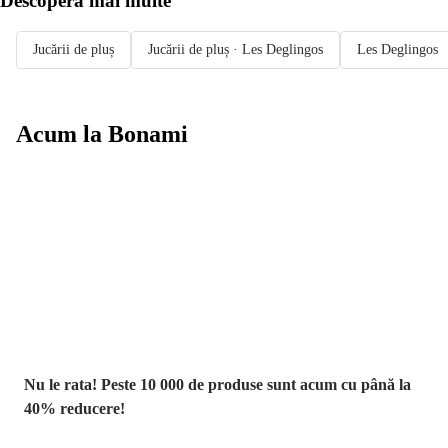
Descoperă mai multe
Jucării de pluș
Jucării de pluș · Les Deglingos
Les Deglingos
Acum la Bonami
Summer Sale
până la -40 %
Nu le rata! Peste 10 000 de produse sunt acum cu până la
40% reducere!