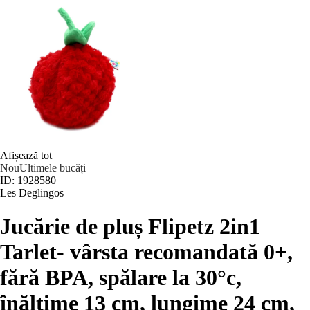
Afișează tot
Nou
Ultimele bucăți
ID: 1928580
Les Deglingos
Jucărie de pluș Flipetz 2in1
Tarlet
- vârsta recomandată 0+,
fără BPA, spălare la 30°c,
înălțime 13 cm, lungime 24 cm
,