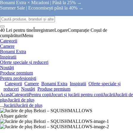
Bonami Extra × Micadoni |
Până la 25% →
Summer Sale |
Economisești până la 40% →
40 Lei pentru tine
Înregistrare
Logare
Comparație
Coșul de
cumpărături
Menu
Categorii
Camere
Bonami Extra
Inspiratii
Oferte speciale și reduceri
Noutăți
Produse premium
Pentru profesioniști
Categorii
Camere
Bonami Extra
Inspiratii
Oferte speciale și
reduceri
Noutăți
Produse premium
Acasă
Categorii
Pentru copii
Jocuri și jucării pentru copii
Jucării
Jucării de
pluș
Jucării de pluș
...
Jucării
Jucării de pluș
Afișare galerie