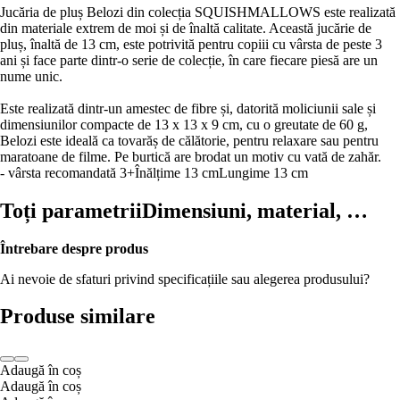
Jucăria de pluș Belozi din colecția SQUISHMALLOWS este realizată
din materiale extrem de moi și de înaltă calitate. Această jucărie de
pluș, înaltă de 13 cm, este potrivită pentru copiii cu vârsta de peste 3
ani și face parte dintr-o serie de colecție, în care fiecare piesă are un
nume unic.
Este realizată dintr-un amestec de fibre și, datorită moliciunii sale și
dimensiunilor compacte de 13 x 13 x 9 cm, cu o greutate de 60 g,
Belozi este ideală ca tovarăș de călătorie, pentru relaxare sau pentru
maratoane de filme. Pe burtică are brodat un motiv cu vată de zahăr.
- vârsta recomandată 3+
Înălțime 13 cm
Lungime 13 cm
Toți parametrii
Dimensiuni, material, …
Întrebare despre produs
Ai nevoie de sfaturi privind specificațiile sau alegerea produsului?
Produse similare
Adaugă în coș
Adaugă în coș