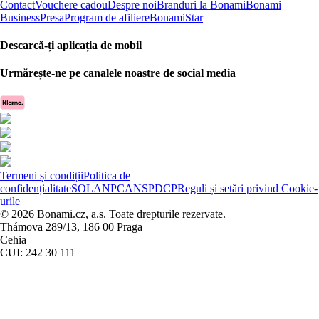
Contact
Vouchere cadou
Despre noi
Branduri la Bonami
Bonami
Business
Presa
Program de afiliere
BonamiStar
Descarcă-ți aplicația de mobil
Urmărește-ne pe canalele noastre de social media
Termeni și condiții
Politica de
confidențialitate
SOL
ANPC
ANSPDCP
Reguli și setări privind Cookie-
urile
© 2026 Bonami.cz, a.s. Toate drepturile rezervate.
Thámova 289/13, 186 00 Praga
Cehia
CUI: 242 30 111