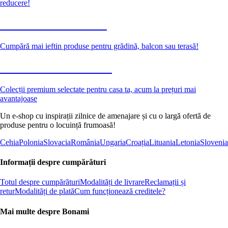
reducere!
Grădină la reducere
Cumpără mai ieftin produse pentru grădină, balcon sau terasă!
Premium la reducere
Colecții premium selectate pentru casa ta, acum la prețuri mai
avantajoase
Un e-shop cu inspirații zilnice de amenajare și cu o largă ofertă de
produse pentru o locuință frumoasă!
Cehia
Polonia
Slovacia
România
Ungaria
Croația
Lituania
Letonia
Slovenia
Informații despre cumpărături
Totul despre cumpărături
Modalități de livrare
Reclamații și
retur
Modalități de plată
Cum funcționează creditele?
Mai multe despre Bonami