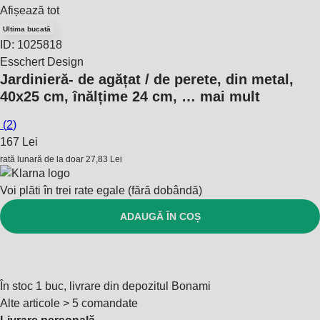
Afișează tot
Ultima bucată
ID: 1025818
Esschert Design
Jardinieră
- de agățat / de perete, din metal,
40x25 cm, înălțime 24 cm
, …
mai mult
(
2
)
167 Lei
rată lunară de la doar
27,83 Lei
Voi plăti în trei rate egale (fără dobândă)
ADAUGĂ ÎN COȘ
În stoc 1 buc, livrare din depozitul Bonami
Alte articole > 5 comandate