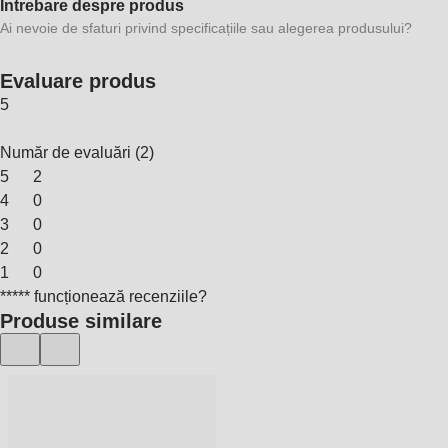
Întrebare despre produs
Ai nevoie de sfaturi privind specificațiile sau alegerea produsului?
Evaluare produs
5
Număr de evaluări
(
2
)
5
2
4
0
3
0
2
0
1
0
***** funcționează recenziile?
Produse similare