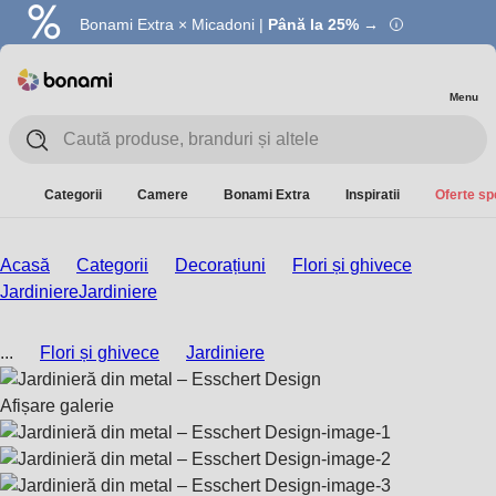
Bonami Extra × Micadoni |
Summer Sale |
Economisești până la 40% →
Până la 25% →
Menu
Categorii
Camere
Bonami Extra
Inspiratii
Oferte sp
Acasă
Categorii
Decorațiuni
Flori și ghivece
Jardiniere
Jardiniere
...
Flori și ghivece
Jardiniere
Afișare galerie