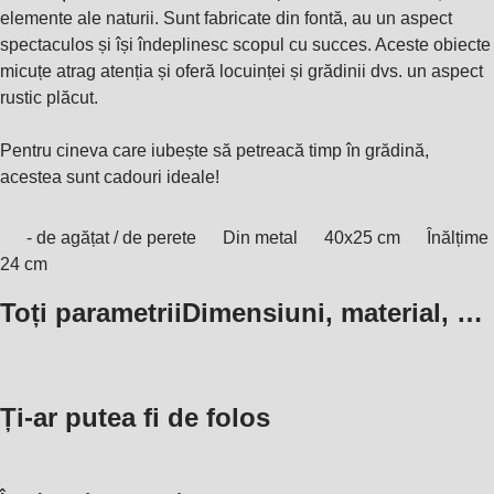
elemente ale naturii. Sunt fabricate din fontă, au un aspect
spectaculos și își îndeplinesc scopul cu succes. Aceste obiecte
micuțe atrag atenția și oferă locuinței și grădinii dvs. un aspect
rustic plăcut.
Pentru cineva care iubește să petreacă timp în grădină,
acestea sunt cadouri ideale!
- de agățat / de perete
Din metal
40x25 cm
Înălțime
24 cm
Toți parametrii
Dimensiuni, material, …
Ți-ar putea fi de folos