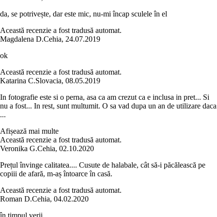
da, se potrivește, dar este mic, nu-mi încap sculele în el
Această recenzie a fost tradusă automat.
Magdalena D.
Cehia
,
24.07.2019
ok
Această recenzie a fost tradusă automat.
Katarina C.
Slovacia
,
08.05.2019
In fotografie este si o perna, asa ca am crezut ca e inclusa in pret... Si
nu a fost... In rest, sunt multumit. O sa vad dupa un an de utilizare daca
...
Afișează mai multe
Această recenzie a fost tradusă automat.
Veronika G.
Cehia
,
02.10.2020
Prețul învinge calitatea.... Cusute de halabale, cât să-i păcălească pe
copiii de afară, m-aș întoarce în casă.
Această recenzie a fost tradusă automat.
Roman D.
Cehia
,
04.02.2020
în timpul verii