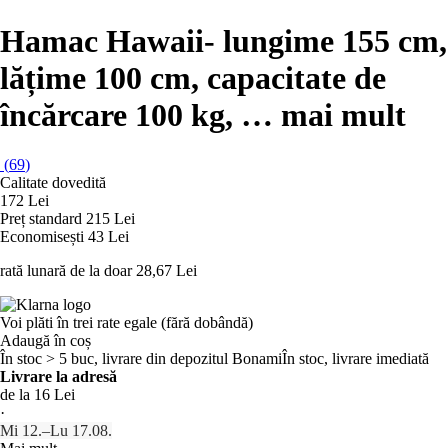
Hamac Hawaii
- lungime 155 cm,
lățime 100 cm, capacitate de
încărcare 100 kg
, …
mai mult
(
69
)
Calitate dovedită
172 Lei
Preț standard 215 Lei
Economisești 43 Lei
rată lunară de la doar
28,67 Lei
Voi plăti în trei rate egale (fără dobândă)
Adaugă în coș
În stoc > 5 buc, livrare din depozitul Bonami
În stoc, livrare imediată
Livrare la adresă
de la 16 Lei
·
Mi 12.–Lu 17.08.