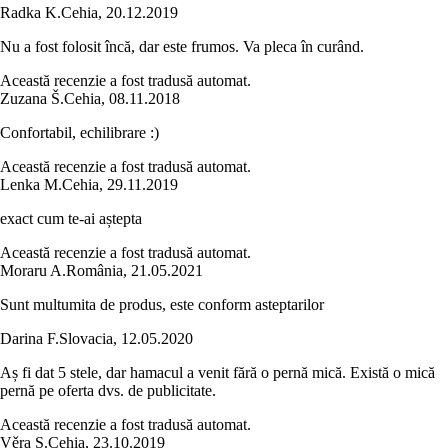
Radka K.
Cehia
,
20.12.2019
Nu a fost folosit încă, dar este frumos. Va pleca în curând.
Această recenzie a fost tradusă automat.
Zuzana Š.
Cehia
,
08.11.2018
Confortabil, echilibrare :)
Această recenzie a fost tradusă automat.
Lenka M.
Cehia
,
29.11.2019
exact cum te-ai aștepta
Această recenzie a fost tradusă automat.
Moraru A.
România
,
21.05.2021
Sunt multumita de produs, este conform asteptarilor
Darina F.
Slovacia
,
12.05.2020
Aș fi dat 5 stele, dar hamacul a venit fără o pernă mică. Există o mică
pernă pe oferta dvs. de publicitate.
Această recenzie a fost tradusă automat.
Věra S.
Cehia
,
23.10.2019