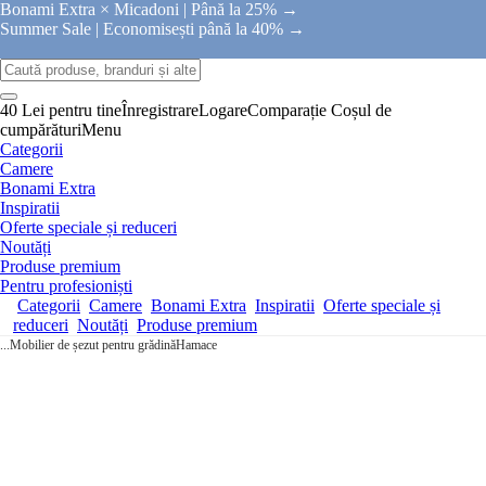
Bonami Extra × Micadoni |
Până la 25% →
Summer Sale |
Economisești până la 40% →
40 Lei pentru tine
Înregistrare
Logare
Comparație
Coșul de
cumpărături
Menu
Categorii
Camere
Bonami Extra
Inspiratii
Oferte speciale și reduceri
Noutăți
Produse premium
Pentru profesioniști
Categorii
Camere
Bonami Extra
Inspiratii
Oferte speciale și
reduceri
Noutăți
Produse premium
...
Mobilier de șezut pentru grădină
Hamace