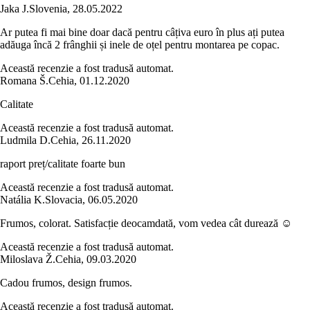
Jaka J.
Slovenia
,
28.05.2022
Ar putea fi mai bine doar dacă pentru câțiva euro în plus ați putea
adăuga încă 2 frânghii și inele de oțel pentru montarea pe copac.
Această recenzie a fost tradusă automat.
Romana Š.
Cehia
,
01.12.2020
Calitate
Această recenzie a fost tradusă automat.
Ludmila D.
Cehia
,
26.11.2020
raport preț/calitate foarte bun
Această recenzie a fost tradusă automat.
Natália K.
Slovacia
,
06.05.2020
Frumos, colorat. Satisfacție deocamdată, vom vedea cât durează ☺️
Această recenzie a fost tradusă automat.
Miloslava Ž.
Cehia
,
09.03.2020
Cadou frumos, design frumos.
Această recenzie a fost tradusă automat.