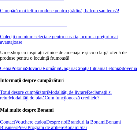
Cumpără mai ieftin produse pentru grădină, balcon sau terasă!
Premium la reducere
Colecții premium selectate pentru casa ta, acum la prețuri mai
avantajoase
Un e-shop cu inspirații zilnice de amenajare și cu o largă ofertă de
produse pentru o locuință frumoasă!
Cehia
Polonia
Slovacia
România
Ungaria
Croația
Lituania
Letonia
Slovenia
Informații despre cumpărături
Totul despre cumpărături
Modalități de livrare
Reclamații și
retur
Modalități de plată
Cum funcționează creditele?
Mai multe despre Bonami
Contact
Vouchere cadou
Despre noi
Branduri la Bonami
Bonami
Business
Presa
Program de afiliere
BonamiStar