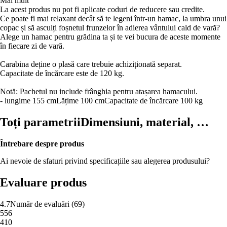
Mai mult
La acest produs nu pot fi aplicate coduri de reducere sau credite.
Ce poate fi mai relaxant decât să te legeni într-un hamac, la umbra unui
copac și să asculți foșnetul frunzelor în adierea vântului cald de vară?
Alege un hamac pentru grădina ta și te vei bucura de aceste momente
în fiecare zi de vară.
Carabina deține o plasă care trebuie achiziționată separat.
Capacitate de încărcare este de 120 kg.
Notă: Pachetul nu include frânghia pentru atașarea hamacului.
- lungime 155 cm
Lățime 100 cm
Capacitate de încărcare 100 kg
Toți parametrii
Dimensiuni, material, …
Întrebare despre produs
Ai nevoie de sfaturi privind specificațiile sau alegerea produsului?
Evaluare produs
4.7
Număr de evaluări
(
69
)
5
56
4
10