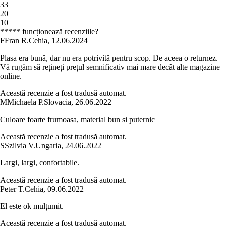
3
3
2
0
1
0
***** funcționează recenziile?
F
Fran R.
Cehia
,
12.06.2024
Plasa era bună, dar nu era potrivită pentru scop. De aceea o returnez.
Vă rugăm să rețineți prețul semnificativ mai mare decât alte magazine
online.
Această recenzie a fost tradusă automat.
M
Michaela P.
Slovacia
,
26.06.2022
Culoare foarte frumoasa, material bun si puternic
Această recenzie a fost tradusă automat.
S
Szilvia V.
Ungaria
,
24.06.2022
Largi, largi, confortabile.
Această recenzie a fost tradusă automat.
Peter T.
Cehia
,
09.06.2022
El este ok mulțumit.
Această recenzie a fost tradusă automat.