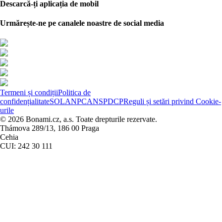
Descarcă-ți aplicația de mobil
Urmărește-ne pe canalele noastre de social media
Termeni și condiții
Politica de
confidențialitate
SOL
ANPC
ANSPDCP
Reguli și setări privind Cookie-
urile
© 2026 Bonami.cz, a.s. Toate drepturile rezervate.
Thámova 289/13, 186 00 Praga
Cehia
CUI: 242 30 111