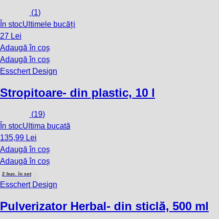
(
1
)
În stoc
Ultimele bucăți
27 Lei
Adaugă în coș
Adaugă în coș
Esschert Design
Stropitoare
- din plastic, 10 l
(
19
)
În stoc
Ultima bucată
135,99 Lei
Adaugă în coș
Adaugă în coș
2 buc. în set
Esschert Design
Pulverizator Herbal
- din sticlă, 500 ml