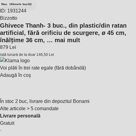
Nou
Ultimele bucăți
ID: 1931244
Bizzotto
Ghivece Thanh
- 3 buc., din plastic/din ratan
artificial, fără orificiu de scurgere, ø 45 cm,
înălțime 36 cm
, …
mai mult
879 Lei
rată lunară de la doar
146,50 Lei
Voi plăti în trei rate egale (fără dobândă)
Adaugă în coș
În stoc 2 buc, livrare din depozitul Bonami
Alte articole > 5 comandate
Livrare personală
Gratuit
·