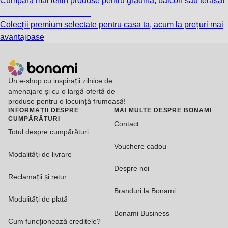
Cumpără mai ieftin produse pentru grădină, balcon sau terasă!
Premium la reducere
Colecții premium selectate pentru casa ta, acum la prețuri mai
avantajoase
Un e-shop cu inspirații zilnice de
amenajare și cu o largă ofertă de
produse pentru o locuință frumoasă!
INFORMAȚII DESPRE
MAI MULTE DESPRE BONAMI
CUMPĂRĂTURI
Contact
Totul despre cumpărături
Vouchere cadou
Modalități de livrare
Despre noi
Reclamații și retur
Branduri la Bonami
Modalități de plată
Bonami Business
Cum funcționează creditele?