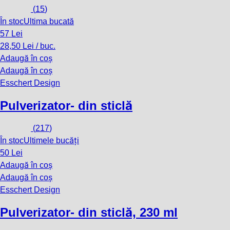
(
15
)
În stoc
Ultima bucată
57 Lei
28,50 Lei / buc.
Adaugă în coș
Adaugă în coș
Esschert Design
Pulverizator
- din sticlă
(
217
)
În stoc
Ultimele bucăți
50 Lei
Adaugă în coș
Adaugă în coș
Esschert Design
Pulverizator
- din sticlă, 230 ml