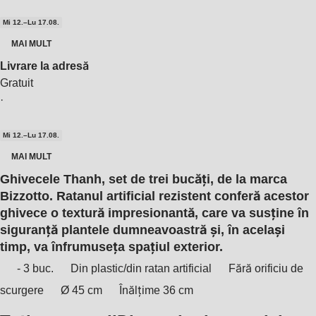
Mi 12.–Lu 17.08.
MAI MULT
Livrare la adresă
Gratuit
·
Mi 12.–Lu 17.08.
MAI MULT
Ghivecele Thanh, set de trei bucăți, de la marca
Bizzotto. Ratanul artificial rezistent conferă acestor
ghivece o textură impresionantă, care va susține în
siguranță plantele dumneavoastră și, în același
timp, va înfrumuseța spațiul exterior.
- 3 buc.
Din plastic/din ratan artificial
Fără orificiu de
scurgere
Ø 45 cm
Înălțime 36 cm