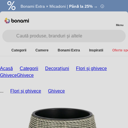
Bonami Extra × Micadoni |
Summer Sale |
Economisești până la 40% →
Până la 25% →
Menu
Categorii
Camere
Bonami Extra
Inspiratii
Oferte sp
Acasă
Categorii
Decorațiuni
Flori și ghivece
Ghivece
Ghivece
...
Flori și ghivece
Ghivece