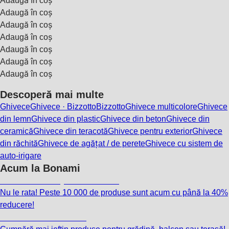
Adaugă în coș
Adaugă în coș
Adaugă în coș
Adaugă în coș
Adaugă în coș
Adaugă în coș
Adaugă în coș
Descoperă mai multe
Ghivece
Ghivece · Bizzotto
Bizzotto
Ghivece multicolore
Ghivece
din lemn
Ghivece din plastic
Ghivece din beton
Ghivece din
ceramică
Ghivece din teracotă
Ghivece pentru exterior
Ghivece
din răchită
Ghivece de agățat / de perete
Ghivece cu sistem de
auto-irigare
Acum la Bonami
Summer Sale până la -40 %
Nu le rata! Peste 10 000 de produse sunt acum cu până la 40%
reducere!
Grădină la reducere