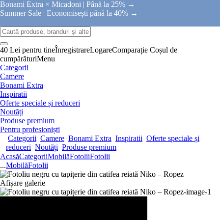
Bonami Extra × Micadoni |
Până la 25% →
Summer Sale |
Economisești până la 40% →
40 Lei pentru tine
Înregistrare
Logare
Comparație
Coșul de
cumpărături
Menu
Categorii
Camere
Bonami Extra
Inspiratii
Oferte speciale și reduceri
Noutăți
Produse premium
Pentru profesioniști
Categorii
Camere
Bonami Extra
Inspiratii
Oferte speciale și
reduceri
Noutăți
Produse premium
Acasă
Categorii
Mobilă
Fotolii
Fotolii
...
Mobilă
Fotolii
Afișare galerie