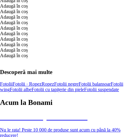
Adaugă în coș
Adaugă în coș
Adaugă în coș
Adaugă în coș
Adaugă în coș
Adaugă în coș
Adaugă în coș
Adaugă în coș
Adaugă în coș
Adaugă în coș
Adaugă în coș
Descoperă mai multe
Fotolii
Fotolii · Ropez
Ropez
Fotolii negre
Fotolii balansoar
Fotolii
wing
Fotolii albe
Fotolii cu tapițerie din piele
Fotolii suspendate
Acum la Bonami
Summer Sale până la -40 %
Nu le rata! Peste 10 000 de produse sunt acum cu până la 40%
reducere!