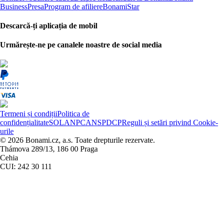
Business
Presa
Program de afiliere
BonamiStar
Descarcă-ți aplicația de mobil
Urmărește-ne pe canalele noastre de social media
Termeni și condiții
Politica de
confidențialitate
SOL
ANPC
ANSPDCP
Reguli și setări privind Cookie-
urile
© 2026 Bonami.cz, a.s. Toate drepturile rezervate.
Thámova 289/13, 186 00 Praga
Cehia
CUI: 242 30 111