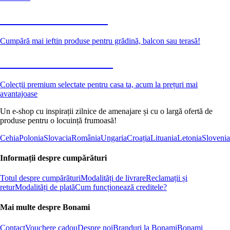
Grădină la reducere
Cumpără mai ieftin produse pentru grădină, balcon sau terasă!
Premium la reducere
Colecții premium selectate pentru casa ta, acum la prețuri mai
avantajoase
Un e-shop cu inspirații zilnice de amenajare și cu o largă ofertă de
produse pentru o locuință frumoasă!
Cehia
Polonia
Slovacia
România
Ungaria
Croația
Lituania
Letonia
Slovenia
Informații despre cumpărături
Totul despre cumpărături
Modalități de livrare
Reclamații și
retur
Modalități de plată
Cum funcționează creditele?
Mai multe despre Bonami
Contact
Vouchere cadou
Despre noi
Branduri la Bonami
Bonami