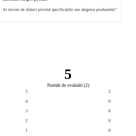
d model (.3ds)
Ai nevoie de sfaturi privind specificațiile sau alegerea produsului?
d model (.obj)
d model (.skp)
5
Număr de evaluări
(
2
)
5
2
4
0
3
0
2
0
1
0