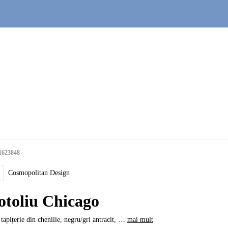
1623848
Cosmopolitan Design
otoliu Chicago
 tapițerie din chenille, negru/gri antracit
, …
mai mult