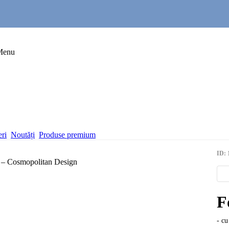
Menu
eri
Noutăți
Produse premium
ID: 
F
- cu