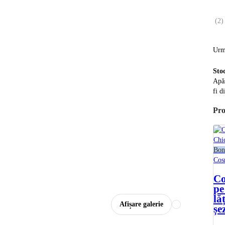
(
2
)
Urm
Sto
Apăs
fi d
Pro
Bon
Cos
Co
pe
lă
Afișare galerie
șe