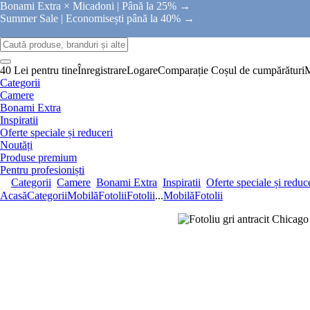
Bonami Extra × Micadoni |
Până la 25% →
Summer Sale |
Economisești până la 40% →
40 Lei pentru tine
Înregistrare
Logare
Comparație
Coșul de cumpărături
Categorii
Camere
Bonami Extra
Inspiratii
Oferte speciale și reduceri
Noutăți
Produse premium
Pentru profesioniști
Categorii
Camere
Bonami Extra
Inspiratii
Oferte speciale și reduc
Acasă
Categorii
Mobilă
Fotolii
Fotolii
...
Mobilă
Fotolii