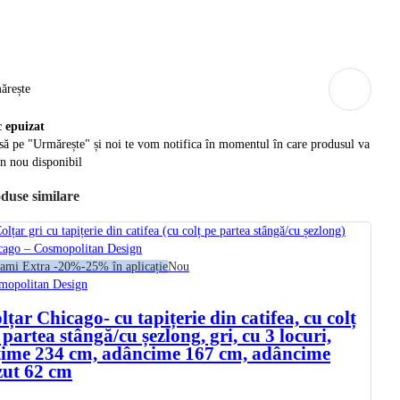
ărește
c epuizat
ă pe "Urmărește" și noi te vom notifica în momentul în care produsul va
in nou disponibil
duse similare
ami Extra -20%
-25% în aplicație
Nou
mopolitan Design
lțar Chicago
- cu tapițerie din catifea, cu colț
 partea stângă/cu șezlong, gri, cu 3 locuri,
țime 234 cm, adâncime 167 cm, adâncime
zut 62 cm