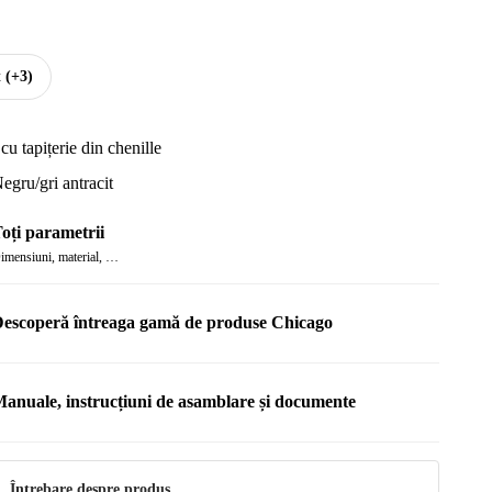
t
(+3)
 cu tapițerie din chenille
egru/gri antracit
oți parametrii
imensiuni, material, …
escoperă întreaga gamă de produse Chicago
anuale, instrucțiuni de asamblare și documente
anual
ntreținere
Întrebare despre produs