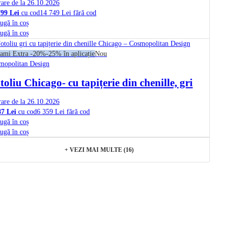
rare de la 26.10.2026
799 Lei
cu cod
14 749 Lei fără cod
ugă în coș
ugă în coș
ami Extra -20%
-25% în aplicație
Nou
mopolitan Design
toliu Chicago
- cu tapițerie din chenille, gri
rare de la 26.10.2026
87 Lei
cu cod
6 359 Lei fără cod
ugă în coș
ugă în coș
+
VEZI MAI MULTE (16)