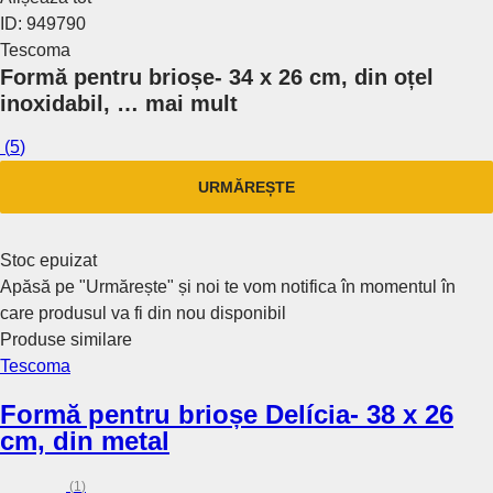
ID: 949790
Tescoma
Formă pentru brioșe
- 34 x 26 cm, din oțel
inoxidabil
, …
mai mult
(
5
)
URMĂREȘTE
Stoc epuizat
Apăsă pe "Urmărește" și noi te vom notifica în momentul în
care produsul va fi din nou disponibil
Produse similare
Tescoma
Formă pentru brioșe Delícia
- 38 x 26
cm, din metal
(
1
)