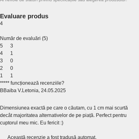
Evaluare produs
4
Număr de evaluări
(
5
)
5
3
4
1
3
0
2
0
1
1
***** funcționează recenziile?
B
Baiba V.
Letonia
,
24.05.2025
Dimensiunea exactă pe care o căutam, cu 1 cm mai scurtă
decât majoritatea alternativelor de pe piață. Perfect pentru
cuptorul meu mic. Eu fericit :)
Această recenzie a fost tradusă automat.