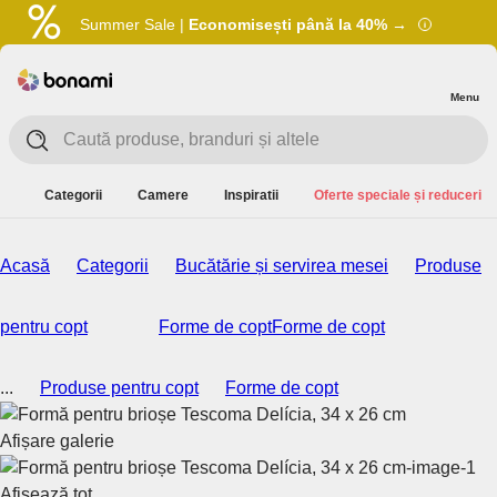
Summer Sale |
Economisești până la 40% →
Menu
Categorii
Camere
Inspiratii
Oferte speciale și reduceri
Acasă
Categorii
Bucătărie și servirea mesei
Produse
pentru copt
Forme de copt
Forme de copt
...
Produse pentru copt
Forme de copt
Afișare galerie
Afișează tot