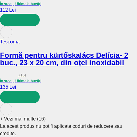
În stoc
Ultimele bucăți
112 Lei
ADAUGĂ ÎN COȘ
Tescoma
Formă pentru kürtőskalács Delícia
- 2
buc., 23 x 20 cm, din oțel inoxidabil
(
16
)
În stoc
Ultimele bucăți
135 Lei
ADAUGĂ ÎN COȘ
+
Vezi mai multe (16)
La acest produs nu pot fi aplicate coduri de reducere sau
credite.