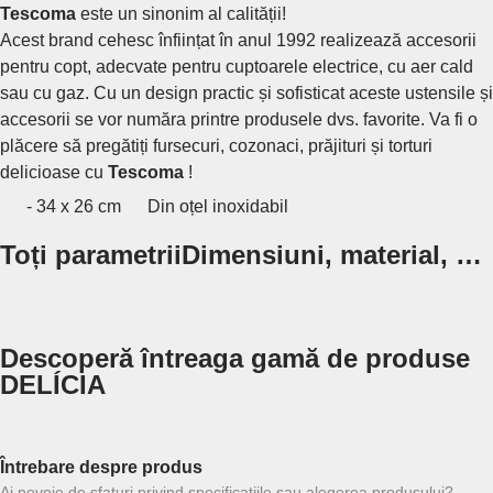
Tescoma
este un sinonim al calității!
Acest brand cehesc înființat în anul 1992 realizează accesorii
pentru copt, adecvate pentru cuptoarele electrice, cu aer cald
sau cu gaz. Cu un design practic și sofisticat aceste ustensile și
accesorii se vor număra printre produsele dvs. favorite. Va fi o
plăcere să pregătiți fursecuri, cozonaci, prăjituri și torturi
delicioase cu
Tescoma
!
- 34 x 26 cm
Din oțel inoxidabil
Toți parametrii
Dimensiuni, material, …
Descoperă întreaga gamă de produse
DELÍCIA
Întrebare despre produs
Ai nevoie de sfaturi privind specificațiile sau alegerea produsului?