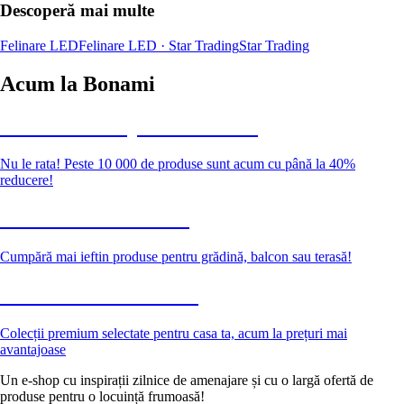
Descoperă mai multe
Felinare LED
Felinare LED · Star Trading
Star Trading
Acum la Bonami
Summer Sale până la -40 %
Nu le rata! Peste 10 000 de produse sunt acum cu până la 40%
reducere!
Grădină la reducere
Cumpără mai ieftin produse pentru grădină, balcon sau terasă!
Premium la reducere
Colecții premium selectate pentru casa ta, acum la prețuri mai
avantajoase
Un e-shop cu inspirații zilnice de amenajare și cu o largă ofertă de
produse pentru o locuință frumoasă!