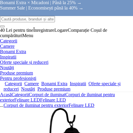
Bonami Extra × Micadoni |
Până la 25% →
Summer Sale |
Economisești până la 40% →
40 Lei pentru tine
Înregistrare
Logare
Comparație
Coșul de
cumpărături
Menu
Categorii
Camere
Bonami Extra
Inspiratii
Oferte speciale și reduceri
Noutăți
Produse premium
Pentru profesioniști
Categorii
Camere
Bonami Extra
Inspiratii
Oferte speciale și
reduceri
Noutăți
Produse premium
Acasă
Categorii
Corpuri de iluminat
Corpuri de iluminat pentru
exterior
Felinare LED
Felinare LED
...
Corpuri de iluminat pentru exterior
Felinare LED