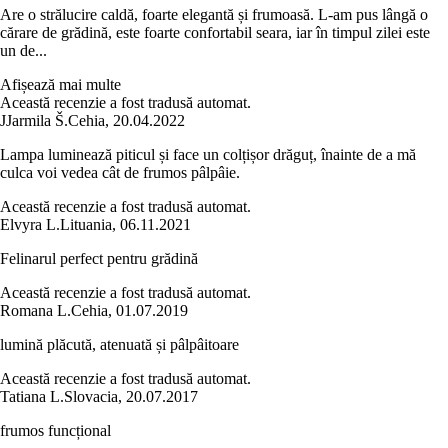
Are o strălucire caldă, foarte elegantă și frumoasă. L-am pus lângă o
cărare de grădină, este foarte confortabil seara, iar în timpul zilei este
un de...
Afișează mai multe
Această recenzie a fost tradusă automat.
J
Jarmila Š.
Cehia
,
20.04.2022
Lampa luminează piticul și face un colțișor drăguț, înainte de a mă
culca voi vedea cât de frumos pâlpâie.
Această recenzie a fost tradusă automat.
Elvyra L.
Lituania
,
06.11.2021
Felinarul perfect pentru grădină
Această recenzie a fost tradusă automat.
Romana L.
Cehia
,
01.07.2019
lumină plăcută, atenuată și pâlpâitoare
Această recenzie a fost tradusă automat.
Tatiana L.
Slovacia
,
20.07.2017
frumos funcțional