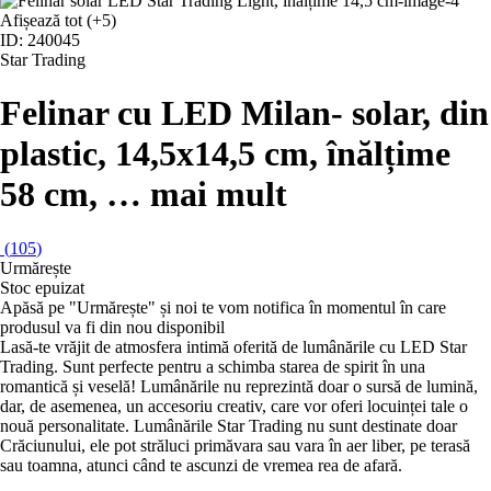
Afișează tot
(+5)
ID: 240045
Star Trading
Felinar cu LED Milan
- solar, din
plastic, 14,5x14,5 cm, înălțime
58 cm
, …
mai mult
(
105
)
Urmărește
Stoc epuizat
Apăsă pe "Urmărește" și noi te vom notifica în momentul în care
produsul va fi din nou disponibil
Lasă-te vrăjit de atmosfera intimă oferită de lumânările cu LED Star
Trading. Sunt perfecte pentru a schimba starea de spirit în una
romantică și veselă! Lumânările nu reprezintă doar o sursă de lumină,
dar, de asemenea, un accesoriu creativ, care vor oferi locuinței tale o
nouă personalitate. Lumânările Star Trading nu sunt destinate doar
Crăciunului, ele pot străluci primăvara sau vara în aer liber, pe terasă
sau toamna, atunci când te ascunzi de vremea rea de afară.