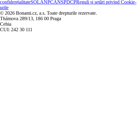
confidențialitate
SOL
ANPC
ANSPDCP
Reguli și setări privind Cookie-
urile
© 2026 Bonami.cz, a.s. Toate drepturile rezervate.
Thámova 289/13, 186 00 Praga
Cehia
CUI: 242 30 111