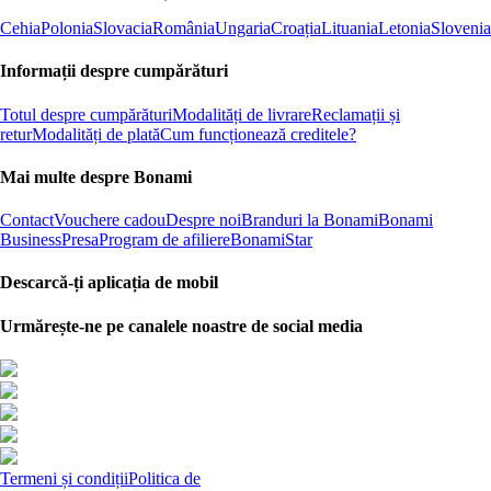
Cehia
Polonia
Slovacia
România
Ungaria
Croația
Lituania
Letonia
Slovenia
Informații despre cumpărături
Totul despre cumpărături
Modalități de livrare
Reclamații și
retur
Modalități de plată
Cum funcționează creditele?
Mai multe despre Bonami
Contact
Vouchere cadou
Despre noi
Branduri la Bonami
Bonami
Business
Presa
Program de afiliere
BonamiStar
Descarcă-ți aplicația de mobil
Urmărește-ne pe canalele noastre de social media
Termeni și condiții
Politica de