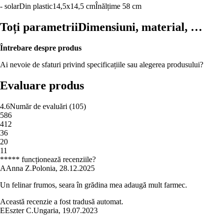
- solar
Din plastic
14,5x14,5 cm
Înălțime 58 cm
Toți parametrii
Dimensiuni, material, …
Întrebare despre produs
Ai nevoie de sfaturi privind specificațiile sau alegerea produsului?
Evaluare produs
4.6
Număr de evaluări
(
105
)
5
86
4
12
3
6
2
0
1
1
***** funcționează recenziile?
A
Anna Z.
Polonia
,
28.12.2025
Un felinar frumos, seara în grădina mea adaugă mult farmec.
Această recenzie a fost tradusă automat.
E
Eszter C.
Ungaria
,
19.07.2023