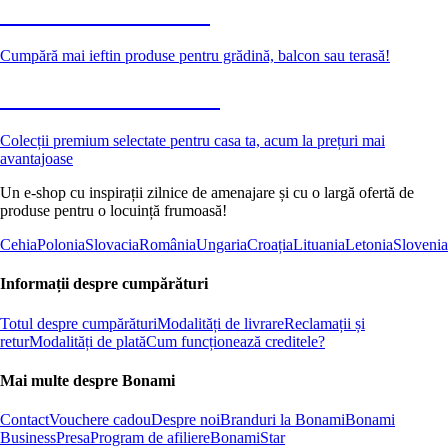
Grădină la reducere
Cumpără mai ieftin produse pentru grădină, balcon sau terasă!
Premium la reducere
Colecții premium selectate pentru casa ta, acum la prețuri mai
avantajoase
Un e-shop cu inspirații zilnice de amenajare și cu o largă ofertă de
produse pentru o locuință frumoasă!
Cehia
Polonia
Slovacia
România
Ungaria
Croația
Lituania
Letonia
Slovenia
Informații despre cumpărături
Totul despre cumpărături
Modalități de livrare
Reclamații și
retur
Modalități de plată
Cum funcționează creditele?
Mai multe despre Bonami
Contact
Vouchere cadou
Despre noi
Branduri la Bonami
Bonami
Business
Presa
Program de afiliere
BonamiStar