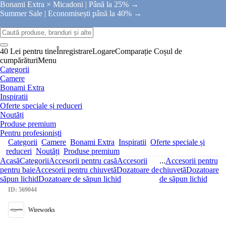
Bonami Extra × Micadoni |
Până la 25% →
Summer Sale |
Economisești până la 40% →
40 Lei pentru tine
Înregistrare
Logare
Comparație
Coșul de
cumpărături
Menu
Categorii
Camere
Bonami Extra
Inspiratii
Oferte speciale și reduceri
Noutăți
Produse premium
Pentru profesioniști
Categorii
Camere
Bonami Extra
Inspiratii
Oferte speciale și
reduceri
Noutăți
Produse premium
Acasă
Categorii
Accesorii pentru casă
Accesorii
...
Accesorii pentru
pentru baie
Accesorii pentru chiuvetă
Dozatoare de
chiuvetă
Dozatoare
săpun lichid
Dozatoare de săpun lichid
de săpun lichid
ID: 569044
Wireworks