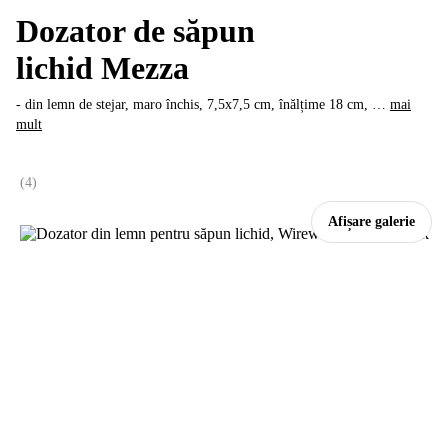
Dozator de săpun
lichid Mezza
- din lemn de stejar, maro închis, 7,5x7,5 cm, înălțime 18 cm
, …
mai
mult
(
4
)
Afișare galerie