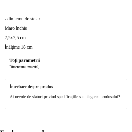
Finisaj: oțel inoxidabil lustruit cu pulbere, lemn lăcuit
- din lemn de stejar
Maro închis
7,5x7,5 cm
Înălțime 18 cm
Toți parametrii
Dimensiuni, material, …
Întrebare despre produs
Ai nevoie de sfaturi privind specificațiile sau alegerea produsului?