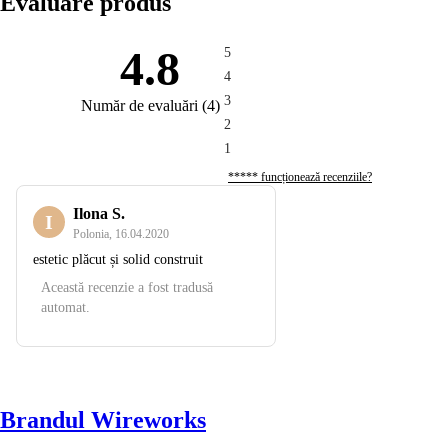
Evaluare produs
4.8
5
4
3
Număr de evaluări
(
4
)
2
1
***** funcționează recenziile?
Ilona S.
I
Polonia
,
16.04.2020
estetic plăcut și solid construit
Această recenzie a fost tradusă
automat.
Brandul Wireworks