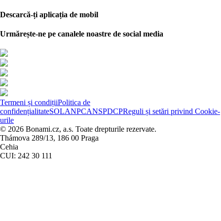
Descarcă-ți aplicația de mobil
Urmărește-ne pe canalele noastre de social media
Termeni și condiții
Politica de
confidențialitate
SOL
ANPC
ANSPDCP
Reguli și setări privind Cookie-
urile
© 2026 Bonami.cz, a.s. Toate drepturile rezervate.
Thámova 289/13, 186 00 Praga
Cehia
CUI: 242 30 111