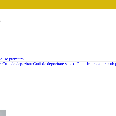
Menu
oduse premium
re
Cutii de depozitare
Cutii de depozitare sub pat
Cutii de depozitare sub 