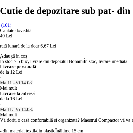
Cutie de depozitare sub pat
- din
(
101
)
Calitate dovedită
40 Lei
rată lunară de la doar
6,67 Lei
Adaugă în coș
În stoc > 5 buc, livrare din depozitul Bonami
În stoc, livrare imediată
Livrare personală
de la 12 Lei
·
Ma 11.–Vi 14.08.
Mai mult
Livrare la adresă
de la 16 Lei
·
Ma 11.–Vi 14.08.
Mai mult
Vă doriți o casă confortabilă și organizată? Maestrul Compactor vă va aju
- din material textil/din plastic
Înălțime 15 cm