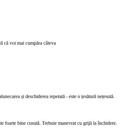
bil că voi mai cumpăra câteva
lunecarea și deschiderea repetată - este o țesătură nețesută.
te foarte bine cusută. Trebuie manevrat cu grijă la închidere.