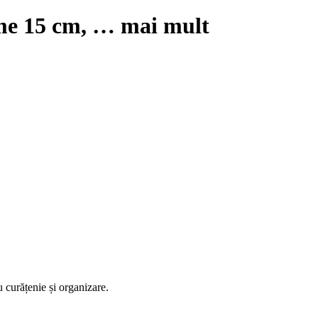
ime 15 cm
, …
mai mult
u curățenie și organizare.