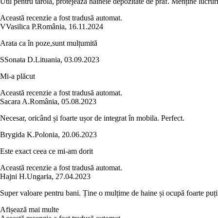
Util pentru tarola, protejează hainele depozitate de praf. Menține lucruri
Această recenzie a fost tradusă automat.
V
Vasilica P.
România
,
16.11.2024
Arata ca în poze,sunt mulțumită
S
Sonata D.
Lituania
,
03.09.2023
Mi-a plăcut
Această recenzie a fost tradusă automat.
Sacara A.
România
,
05.08.2023
Necesar, oricând și foarte ușor de integrat în mobila. Perfect.
Brygida K.
Polonia
,
20.06.2023
Este exact ceea ce mi-am dorit
Această recenzie a fost tradusă automat.
Hajni H.
Ungaria
,
27.04.2023
Super valoare pentru bani. Ține o mulțime de haine și ocupă foarte puți
Afișează mai multe