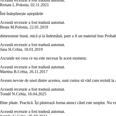
Această recenzie a fost tradusă automat.
Renata L.
Polonia
,
02.11.2021
Îmi îndeplinește așteptările
Această recenzie a fost tradusă automat.
Beata M.
Polonia
,
22.01.2019
dimensiune bună, mică și la îndemână, pare a fi un material bun Proba
Această recenzie a fost tradusă automat.
Jana H.
Cehia
,
18.01.2019
Ascunde tot ceea ce nu este necesar în acest moment.
Această recenzie a fost tradusă automat.
Martina B.
Cehia
,
26.11.2017
Aveam nevoie de unul dintre acestea, sunt curios să văd cum rezistă la a
Această recenzie a fost tradusă automat.
Tomáš N.
Cehia
,
16.04.2025
Bine pliate. Practică. Își păstrează forma atunci când este umplut. Nu es
Această recenzie a fost tradusă automat.