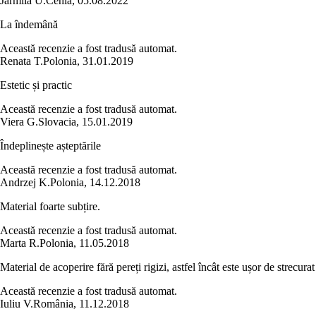
Jarmila U.
Cehia
,
05.08.2022
La îndemână
Această recenzie a fost tradusă automat.
Renata T.
Polonia
,
31.01.2019
Estetic și practic
Această recenzie a fost tradusă automat.
Viera G.
Slovacia
,
15.01.2019
Îndeplinește așteptările
Această recenzie a fost tradusă automat.
Andrzej K.
Polonia
,
14.12.2018
Material foarte subțire.
Această recenzie a fost tradusă automat.
Marta R.
Polonia
,
11.05.2018
Material de acoperire fără pereți rigizi, astfel încât este ușor de strecurat
Această recenzie a fost tradusă automat.
Iuliu V.
România
,
11.12.2018