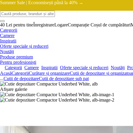
Summer Sale |
Economisești până la 40% →
40 Lei pentru tine
Înregistrare
Logare
Comparație
Coșul de cumpărături
Categorii
Camere
Inspiratii
Oferte speciale și reduceri
Noutăți
Produse premium
Pentru profesioniști
Categorii
Camere
Inspiratii
Oferte speciale și reduceri
Noutăți
Pr
Acasă
Categorii
Curățare și organizare
Cutii de depozitare și organizatoa
...
Cutii de depozitare
Cutii de depozitare sub pat
Afișare galerie