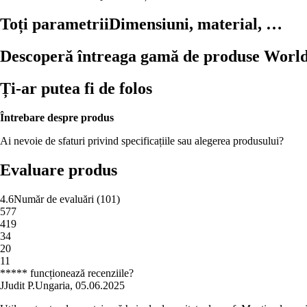
Toți parametrii
Dimensiuni, material, …
Descoperă întreaga gamă de produse World
Ți-ar putea fi de folos
Întrebare despre produs
Ai nevoie de sfaturi privind specificațiile sau alegerea produsului?
Evaluare produs
4.6
Număr de evaluări
(
101
)
5
77
4
19
3
4
2
0
1
1
***** funcționează recenziile?
J
Judit P.
Ungaria
,
05.06.2025