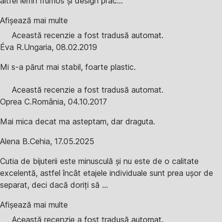
altfel lemn frumos și design prac...
Afișează mai multe
Această recenzie a fost tradusă automat.
Éva R.
Ungaria
,
08.02.2019
Mi s-a părut mai stabil, foarte plastic.
Această recenzie a fost tradusă automat.
Oprea C.
România
,
04.10.2017
Mai mica decat ma asteptam, dar draguta.
Alena B.
Cehia
,
17.05.2025
Cutia de bijuterii este minusculă și nu este de o calitate
excelentă, astfel încât etajele individuale sunt prea ușor de
separat, deci dacă doriți să ...
Afișează mai multe
Această recenzie a fost tradusă automat.