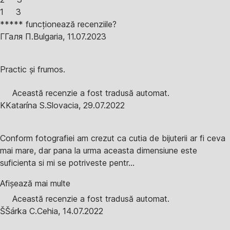
1
3
***** funcționează recenziile?
Г
Галя П.
Bulgaria
,
11.07.2023
Practic și frumos.
Această recenzie a fost tradusă automat.
K
Katarína S.
Slovacia
,
29.07.2022
Conform fotografiei am crezut ca cutia de bijuterii ar fi ceva
mai mare, dar pana la urma aceasta dimensiune este
suficienta si mi se potriveste pentr...
Afișează mai multe
Această recenzie a fost tradusă automat.
Š
Šárka C.
Cehia
,
14.07.2022