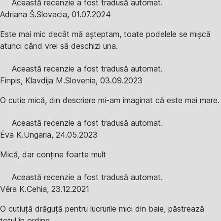
Această recenzie a fost tradusă automat.
Adriana Š.
Slovacia
,
01.07.2024
Este mai mic decât mă așteptam, toate podelele se mișcă
atunci când vrei să deschizi una.
Această recenzie a fost tradusă automat.
Finpis, Klavdija M.
Slovenia
,
03.09.2023
O cutie mică, din descriere mi-am imaginat că este mai mare.
Această recenzie a fost tradusă automat.
Éva K.
Ungaria
,
24.05.2023
Mică, dar conține foarte mult
Această recenzie a fost tradusă automat.
Věra K.
Cehia
,
23.12.2021
O cutiuță drăguță pentru lucrurile mici din baie, păstrează
totul în ordine.