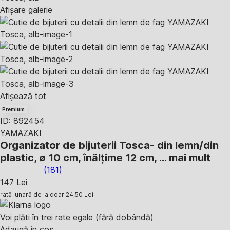
Afișare galerie
Afișează tot
Premium
ID: 892454
YAMAZAKI
Organizator de bijuterii Tosca
- din lemn/din
plastic, ø 10 cm, înălțime 12 cm
, …
mai mult
(
181
)
147 Lei
rată lunară de la doar
24,50 Lei
Voi plăti în trei rate egale (fără dobândă)
Adaugă în coș