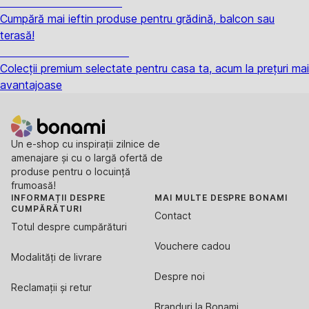
Grădină la reducere
Cumpără mai ieftin produse pentru grădină, balcon sau
terasă!
Premium la reducere
Colecții premium selectate pentru casa ta, acum la prețuri mai
avantajoase
Un e-shop cu inspirații zilnice de
amenajare și cu o largă ofertă de
produse pentru o locuință
frumoasă!
INFORMAȚII DESPRE
MAI MULTE DESPRE BONAMI
CUMPĂRĂTURI
Contact
Totul despre cumpărături
Vouchere cadou
Modalități de livrare
Despre noi
Reclamații și retur
Branduri la Bonami