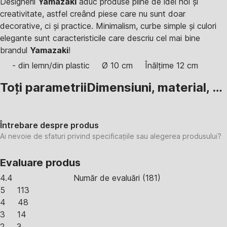
Designerii
Yamazaki
aduc produse pline de idei noi și
creativitate, astfel creând piese care nu sunt doar
decorative, ci și practice. Minimalism, curbe simple și culori
elegante sunt caracteristicile care descriu cel mai bine
brandul
Yamazaki
!
- din lemn/din plastic
Ø 10 cm
Înălțime 12 cm
Toți parametrii
Dimensiuni, material, …
Întrebare despre produs
Ai nevoie de sfaturi privind specificațiile sau alegerea produsului?
Evaluare produs
4.4
Număr de evaluări
(
181
)
5
113
4
48
3
14
2
3