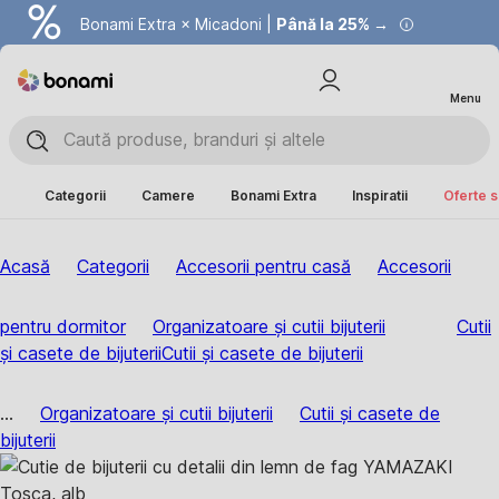
Bonami Extra × Micadoni |
Summer Sale |
Economisești până la 40% →
Până la 25% →
Menu
Categorii
Camere
Bonami Extra
Inspiratii
Oferte s
Acasă
Categorii
Accesorii pentru casă
Accesorii
pentru dormitor
Organizatoare și cutii bijuterii
Cutii
și casete de bijuterii
Cutii și casete de bijuterii
...
Organizatoare și cutii bijuterii
Cutii și casete de
bijuterii