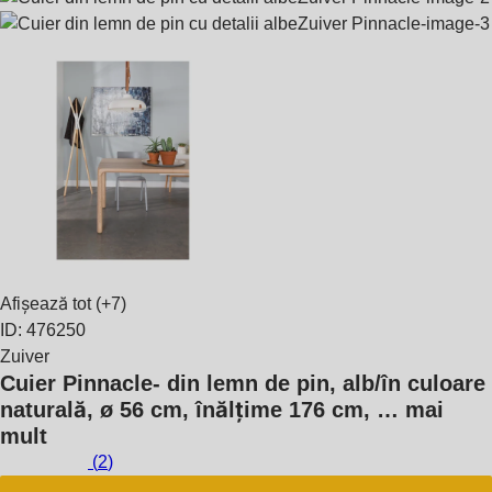
Afișează tot
(+7)
ID: 476250
Zuiver
Cuier Pinnacle
- din lemn de pin, alb/în culoare
naturală, ø 56 cm, înălțime 176 cm
, …
mai
mult
(
2
)