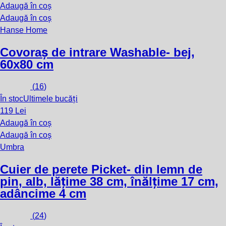
Adaugă în coș
Adaugă în coș
Hanse Home
Covoraș de intrare Washable
- bej,
60x80 cm
(
16
)
În stoc
Ultimele bucăți
119 Lei
Adaugă în coș
Adaugă în coș
Umbra
Cuier de perete Picket
- din lemn de
pin, alb, lățime 38 cm, înălțime 17 cm,
adâncime 4 cm
(
24
)