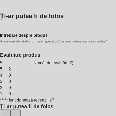
Ți-ar putea fi de folos
Întrebare despre produs
Ai nevoie de sfaturi privind specificațiile sau alegerea produsului?
Evaluare produs
5
Număr de evaluări
(
2
)
5
2
4
0
3
0
2
0
1
0
***** funcționează recenziile?
Ți-ar putea fi de folos