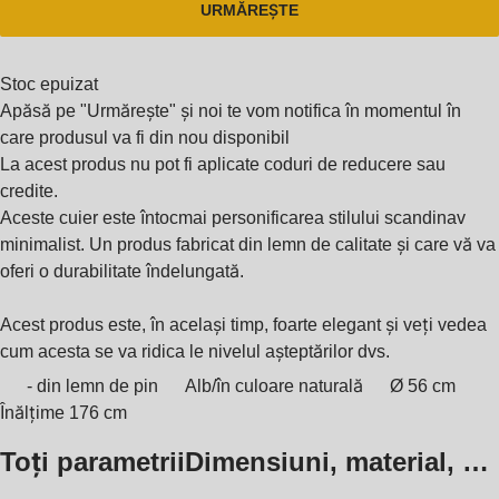
URMĂREȘTE
Stoc epuizat
Apăsă pe "Urmărește" și noi te vom notifica în momentul în
care produsul va fi din nou disponibil
La acest produs nu pot fi aplicate coduri de reducere sau
credite.
Aceste cuier este întocmai personificarea stilului scandinav
minimalist. Un produs fabricat din lemn de calitate și care vă va
oferi o durabilitate îndelungată.
Acest produs este, în același timp, foarte elegant și veți vedea
cum acesta se va ridica le nivelul așteptărilor dvs.
- din lemn de pin
Alb/în culoare naturală
Ø 56 cm
Înălțime 176 cm
Toți parametrii
Dimensiuni, material, …