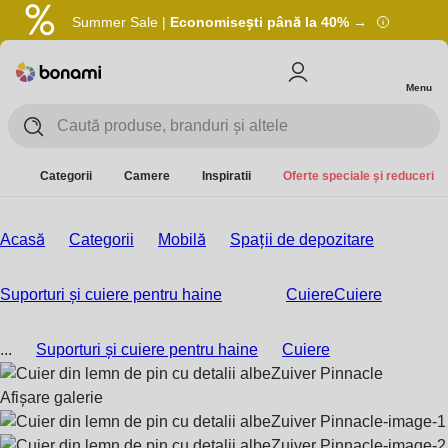
Summer Sale |
Economisești până la 40% →
Menu
Categorii
Camere
Inspiratii
Oferte speciale și reduceri
Acasă
Categorii
Mobilă
Spații de depozitare
Suporturi și cuiere pentru haine
Cuiere
Cuiere
...
Suporturi și cuiere pentru haine
Cuiere
Afișare galerie