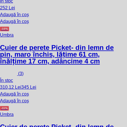
În stoc
252 Lei
Adaugă în coș
Adaugă în coș
-10%
Umbra
Cuier de perete Picket
- din lemn de
pin, maro închis, lățime 61 cm,
înălțime 17 cm, adâncime 4 cm
(
3
)
În stoc
310,12 Lei
345 Lei
Adaugă în coș
Adaugă în coș
-11%
Umbra
Cuier de perete Picket
- din lemn de