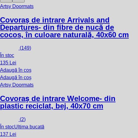
Artsy Doormats
Covoraș de intrare Arrivals and
Departures
- din fibre de nucă de
cocos, în culoare naturală, 40x60 cm
(
149
)
În stoc
135 Lei
Adaugă în coș
Adaugă în coș
Artsy Doormats
Covoraș de intrare Welcome
- din
plastic reciclat, bej, 40x70 cm
(
2
)
În stoc
Ultima bucată
137 Lei