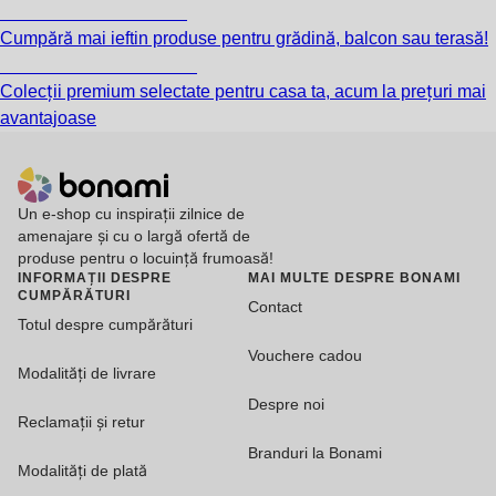
Grădină la reducere
Cumpără mai ieftin produse pentru grădină, balcon sau terasă!
Premium la reducere
Colecții premium selectate pentru casa ta, acum la prețuri mai
avantajoase
Un e-shop cu inspirații zilnice de
amenajare și cu o largă ofertă de
produse pentru o locuință frumoasă!
INFORMAȚII DESPRE
MAI MULTE DESPRE BONAMI
CUMPĂRĂTURI
Contact
Totul despre cumpărături
Vouchere cadou
Modalități de livrare
Despre noi
Reclamații și retur
Branduri la Bonami
Modalități de plată