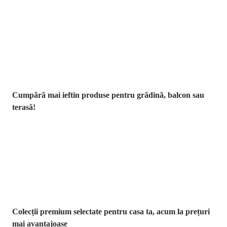
Grădină la
reducere
Cumpără mai ieftin produse pentru grădină, balcon sau
terasă!
Premium la
reducere
Colecții premium selectate pentru casa ta, acum la prețuri
mai avantajoase