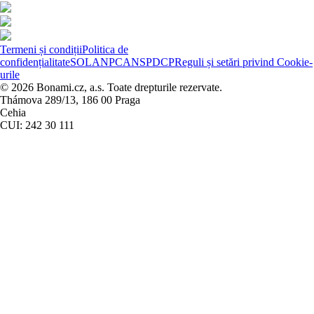
Termeni și condiții
Politica de
confidențialitate
SOL
ANPC
ANSPDCP
Reguli și setări privind Cookie-
urile
© 2026 Bonami.cz, a.s. Toate drepturile rezervate.
Thámova 289/13, 186 00 Praga
Cehia
CUI: 242 30 111