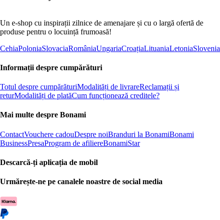
Un e-shop cu inspirații zilnice de amenajare și cu o largă ofertă de
produse pentru o locuință frumoasă!
Cehia
Polonia
Slovacia
România
Ungaria
Croația
Lituania
Letonia
Slovenia
Informații despre cumpărături
Totul despre cumpărături
Modalități de livrare
Reclamații și
retur
Modalități de plată
Cum funcționează creditele?
Mai multe despre Bonami
Contact
Vouchere cadou
Despre noi
Branduri la Bonami
Bonami
Business
Presa
Program de afiliere
BonamiStar
Descarcă-ți aplicația de mobil
Urmărește-ne pe canalele noastre de social media