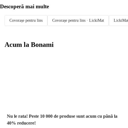
Descoperă mai multe
Covorașe pentru lins
Covorașe pentru lins · LickiMat
LickiMa
Acum la Bonami
Summer Sale
până la -40 %
Nu le rata! Peste 10 000 de produse sunt acum cu până la
40% reducere!