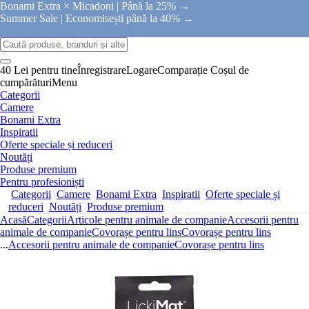
Bonami Extra × Micadoni |
Până la 25% →
Summer Sale |
Economisești până la 40% →
40 Lei pentru tine
Înregistrare
Logare
Comparație
Coșul de
cumpărături
Menu
Categorii
Camere
Bonami Extra
Inspiratii
Oferte speciale și reduceri
Noutăți
Produse premium
Pentru profesioniști
Categorii
Camere
Bonami Extra
Inspiratii
Oferte speciale și
reduceri
Noutăți
Produse premium
Acasă
Categorii
Articole pentru animale de companie
Accesorii pentru
animale de companie
Covorașe pentru lins
Covorașe pentru lins
...
Accesorii pentru animale de companie
Covorașe pentru lins