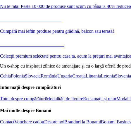
Nu le rata! Peste 10 000 de produse sunt acum cu până la 40% reducer
Grădină la reducere
Cumpără mai ieftin produse pentru grădină, balcon sau terasă!
Premium la reducere
Colecții premium selectate pentru casa ta, acum la prețuri mai avantajo
Un e-shop cu inspirații zilnice de amenajare și cu o largă ofertă de pro
Cehia
Polonia
Slovacia
România
Ungaria
Croația
Lituania
Letonia
Slovenia
Informații despre cumpărături
Totul despre cumpărături
Modalități de livrare
Reclamații și retur
Modalită
Mai multe despre Bonami
Contact
Vouchere cadou
Despre noi
Branduri la Bonami
Bonami Busines