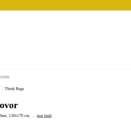
254591
Think Rugs
ovor
alben, 120x170 cm
, …
mai mult