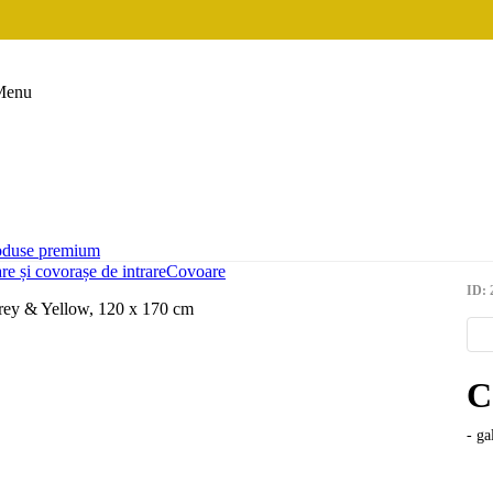
Menu
oduse premium
e și covorașe de intrare
Covoare
ID: 
C
- g