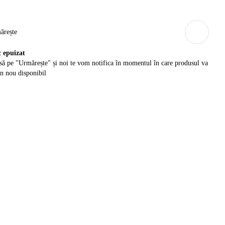
ărește
c epuizat
ă pe "Urmărește" și noi te vom notifica în momentul în care produsul va
in nou disponibil