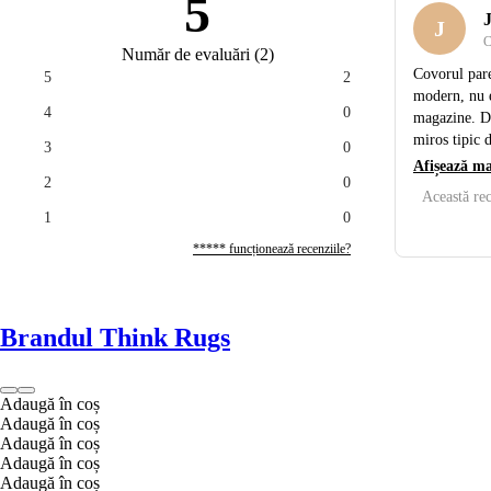
5
J
C
Număr de evaluări
(
2
)
Covorul pare
5
2
modern, nu e
4
0
magazine. Du
miros tipic d
3
0
Afișează ma
2
0
Această rec
1
0
***** funcționează recenziile?
Brandul Think Rugs
Adaugă în coș
Adaugă în coș
Adaugă în coș
Adaugă în coș
Adaugă în coș