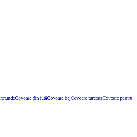
rotunde
Covoare din iută
Covoare bej
Covoare turcoaz
Covoare pentru