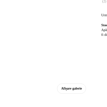
(
2
)
Urm
Sto
Apăs
fi d
Afișare galerie