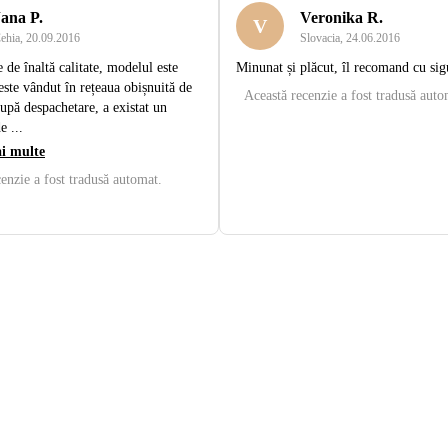
Jana P.
Veronika R.
V
ehia
,
20.09.2016
Slovacia
,
24.06.2016
 de înaltă calitate, modelul este
Minunat și plăcut, îl recomand cu sig
ste vândut în rețeaua obișnuită de
Această recenzie a fost tradusă auto
pă despachetare, a existat un
e ...
i multe
enzie a fost tradusă automat.