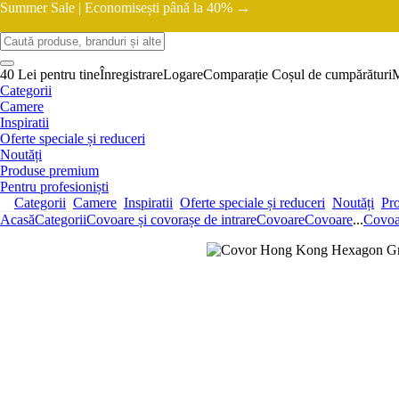
Summer Sale |
Economisești până la 40% →
40 Lei pentru tine
Înregistrare
Logare
Comparație
Coșul de cumpărături
Categorii
Camere
Inspiratii
Oferte speciale și reduceri
Noutăți
Produse premium
Pentru profesioniști
Categorii
Camere
Inspiratii
Oferte speciale și reduceri
Noutăți
Pr
Acasă
Categorii
Covoare și covorașe de intrare
Covoare
Covoare
...
Covoar