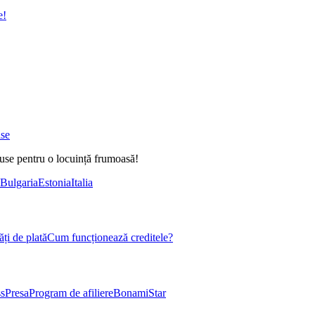
e!
ase
duse pentru o locuință frumoasă!
Bulgaria
Estonia
Italia
ți de plată
Cum funcționează creditele?
s
Presa
Program de afiliere
BonamiStar