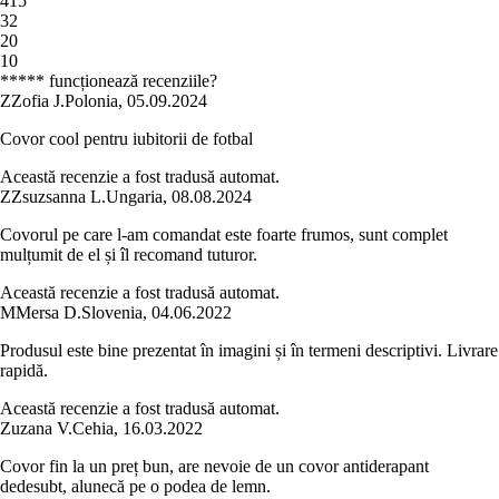
4
15
3
2
2
0
1
0
***** funcționează recenziile?
Z
Zofia J.
Polonia
,
05.09.2024
Covor cool pentru iubitorii de fotbal
Această recenzie a fost tradusă automat.
Z
Zsuzsanna L.
Ungaria
,
08.08.2024
Covorul pe care l-am comandat este foarte frumos, sunt complet
mulțumit de el și îl recomand tuturor.
Această recenzie a fost tradusă automat.
M
Mersa D.
Slovenia
,
04.06.2022
Produsul este bine prezentat în imagini și în termeni descriptivi. Livrare
rapidă.
Această recenzie a fost tradusă automat.
Zuzana V.
Cehia
,
16.03.2022
Covor fin la un preț bun, are nevoie de un covor antiderapant
dedesubt, alunecă pe o podea de lemn.