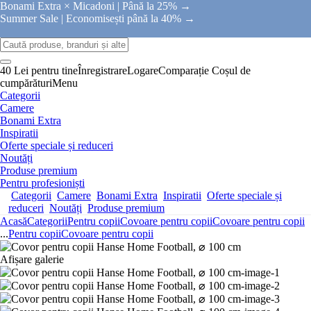
Bonami Extra × Micadoni |
Până la 25% →
Summer Sale |
Economisești până la 40% →
40 Lei pentru tine
Înregistrare
Logare
Comparație
Coșul de
cumpărături
Menu
Categorii
Camere
Bonami Extra
Inspiratii
Oferte speciale și reduceri
Noutăți
Produse premium
Pentru profesioniști
Categorii
Camere
Bonami Extra
Inspiratii
Oferte speciale și
reduceri
Noutăți
Produse premium
Acasă
Categorii
Pentru copii
Covoare pentru copii
Covoare pentru copii
...
Pentru copii
Covoare pentru copii
Afișare galerie