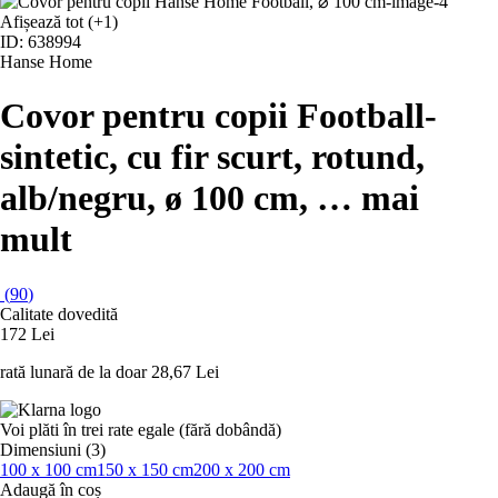
Afișează tot
(+1)
ID: 638994
Hanse Home
Covor pentru copii Football
-
sintetic, cu fir scurt, rotund,
alb/negru, ø 100 cm
, …
mai
mult
(
90
)
Calitate dovedită
172 Lei
rată lunară de la doar
28,67 Lei
Voi plăti în trei rate egale (fără dobândă)
Dimensiuni (3)
100 x 100 cm
150 x 150 cm
200 x 200 cm
Adaugă în coș