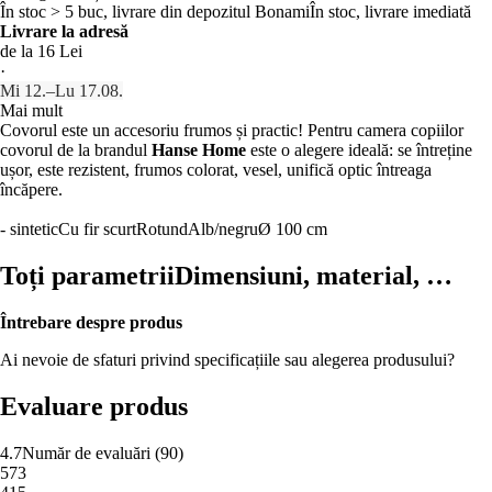
În stoc > 5 buc, livrare din depozitul Bonami
În stoc, livrare imediată
Livrare la adresă
de la 16 Lei
·
Mi 12.–Lu 17.08.
Mai mult
Covorul este un accesoriu frumos și practic! Pentru camera copiilor
covorul de la brandul
Hanse Home
este o alegere ideală: se întreține
ușor, este rezistent, frumos colorat, vesel, unifică optic întreaga
încăpere.
- sintetic
Cu fir scurt
Rotund
Alb/negru
Ø 100 cm
Toți parametrii
Dimensiuni, material, …
Întrebare despre produs
Ai nevoie de sfaturi privind specificațiile sau alegerea produsului?
Evaluare produs
4.7
Număr de evaluări
(
90
)
5
73