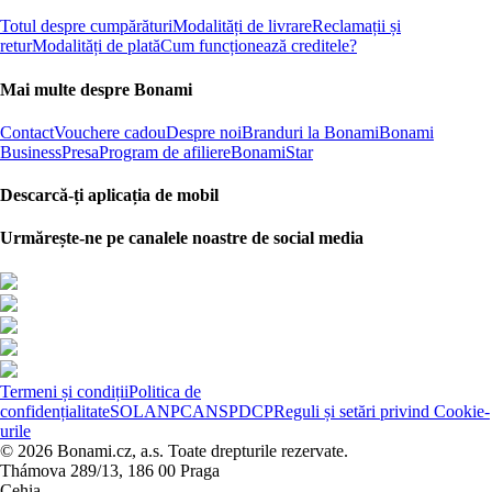
Totul despre cumpărături
Modalități de livrare
Reclamații și
retur
Modalități de plată
Cum funcționează creditele?
Mai multe despre Bonami
Contact
Vouchere cadou
Despre noi
Branduri la Bonami
Bonami
Business
Presa
Program de afiliere
BonamiStar
Descarcă-ți aplicația de mobil
Urmărește-ne pe canalele noastre de social media
Termeni și condiții
Politica de
confidențialitate
SOL
ANPC
ANSPDCP
Reguli și setări privind Cookie-
urile
© 2026 Bonami.cz, a.s. Toate drepturile rezervate.
Thámova 289/13, 186 00 Praga
Cehia