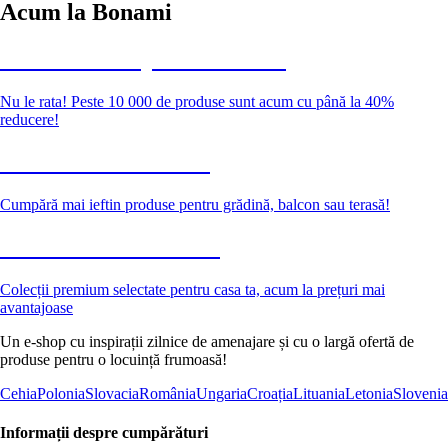
Acum la Bonami
Summer Sale până la -40 %
Nu le rata! Peste 10 000 de produse sunt acum cu până la 40%
reducere!
Grădină la reducere
Cumpără mai ieftin produse pentru grădină, balcon sau terasă!
Premium la reducere
Colecții premium selectate pentru casa ta, acum la prețuri mai
avantajoase
Un e-shop cu inspirații zilnice de amenajare și cu o largă ofertă de
produse pentru o locuință frumoasă!
Cehia
Polonia
Slovacia
România
Ungaria
Croația
Lituania
Letonia
Slovenia
Informații despre cumpărături