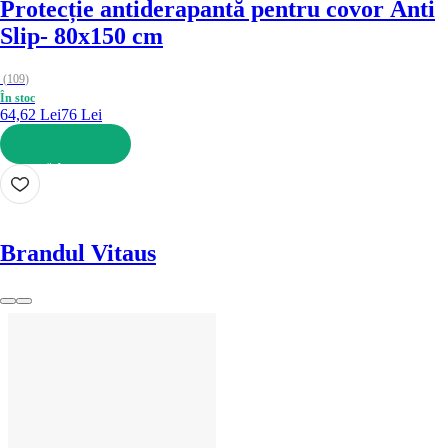
Protecție antiderapantă pentru covor Anti
Slip
- 80x150 cm
(
109
)
În stoc
64,62 Lei
76 Lei
ADAUGĂ ÎN COȘ
Brandul Vitaus