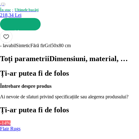
(
1
)
În stoc
Ultimele bucăți
218,34 Lei
ADAUGĂ ÎN COȘ
- lavabil
Sintetic
Fără fir
Gri
50x80 cm
Toți parametrii
Dimensiuni, material, …
Ți-ar putea fi de folos
Întrebare despre produs
Ai nevoie de sfaturi privind specificațiile sau alegerea produsului?
Ți-ar putea fi de folos
-14%
Flair Rugs