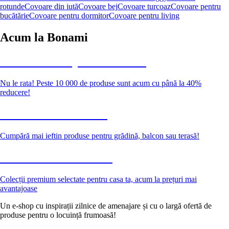
rotunde
Covoare din iută
Covoare bej
Covoare turcoaz
Covoare pentru
bucătărie
Covoare pentru dormitor
Covoare pentru living
Acum la Bonami
Summer Sale până la -40 %
Nu le rata! Peste 10 000 de produse sunt acum cu până la 40%
reducere!
Grădină la reducere
Cumpără mai ieftin produse pentru grădină, balcon sau terasă!
Premium la reducere
Colecții premium selectate pentru casa ta, acum la prețuri mai
avantajoase
Un e-shop cu inspirații zilnice de amenajare și cu o largă ofertă de
produse pentru o locuință frumoasă!