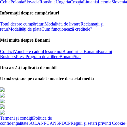
Cehia
Polonia
Slovacia
România
Ungaria
Croația
Lituania
Letonia
Slovenia
Informații despre cumpărături
Totul despre cumpărături
Modalități de livrare
Reclamații și
retur
Modalități de plată
Cum funcționează creditele?
Mai multe despre Bonami
Contact
Vouchere cadou
Despre noi
Branduri la Bonami
Bonami
Business
Presa
Program de afiliere
BonamiStar
Descarcă-ți aplicația de mobil
Urmărește-ne pe canalele noastre de social media
Termeni și condiții
Politica de
confidențialitate
SOL
ANPC
ANSPDCP
Reguli și setări privind Cookie-