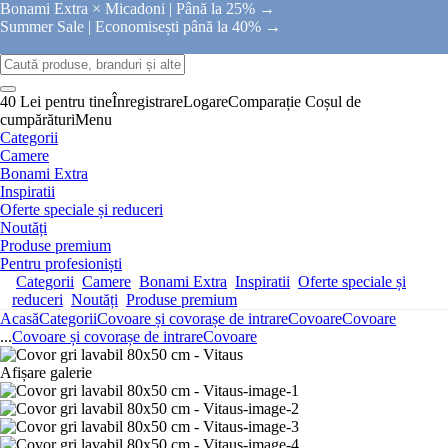
Bonami Extra × Micadoni |
Până la 25% →
Summer Sale |
Economisești până la 40% →
40 Lei pentru tine
Înregistrare
Logare
Comparație
Coșul de
cumpărături
Menu
Categorii
Camere
Bonami Extra
Inspiratii
Oferte speciale și reduceri
Noutăți
Produse premium
Pentru profesioniști
Categorii
Camere
Bonami Extra
Inspiratii
Oferte speciale și
reduceri
Noutăți
Produse premium
Acasă
Categorii
Covoare și covorașe de intrare
Covoare
Covoare
...
Covoare și covorașe de intrare
Covoare
Afișare galerie