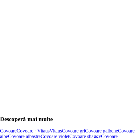
ADAUGĂ ÎN COȘ
Descoperă mai multe
Covoare
Covoare · Vitaus
Vitaus
Covoare gri
Covoare galbene
Covoare
albe
Covoare albastre
Covoare violet
Covoare shaggy
Covoare