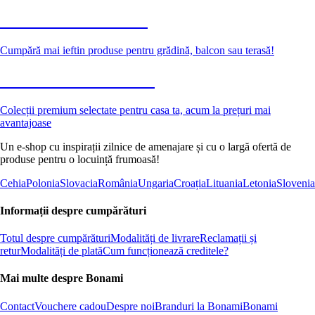
Grădină la reducere
Cumpără mai ieftin produse pentru grădină, balcon sau terasă!
Premium la reducere
Colecții premium selectate pentru casa ta, acum la prețuri mai
avantajoase
Un e-shop cu inspirații zilnice de amenajare și cu o largă ofertă de
produse pentru o locuință frumoasă!
Cehia
Polonia
Slovacia
România
Ungaria
Croația
Lituania
Letonia
Slovenia
Informații despre cumpărături
Totul despre cumpărături
Modalități de livrare
Reclamații și
retur
Modalități de plată
Cum funcționează creditele?
Mai multe despre Bonami
Contact
Vouchere cadou
Despre noi
Branduri la Bonami
Bonami