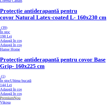
Lorena Canals
Protecție antiderapantă pentru
covor Natural Latex-coated L
- 160x230 cm
(
39
)
În stoc
198 Lei
Adaugă în coș
Adaugă în coș
Hanse Home
Protecție antiderapantă pentru covor Base
Grip
- 160x225 cm
(
1
)
În stoc
Ultima bucată
144 Lei
Adaugă în coș
Adaugă în coș
Premium
Nou
Vikosa