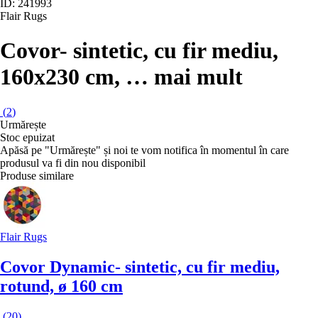
ID: 241993
Flair Rugs
Covor
- sintetic, cu fir mediu,
160x230 cm
, …
mai mult
(
2
)
Urmărește
Stoc epuizat
Apăsă pe "Urmărește" și noi te vom notifica în momentul în care
produsul va fi din nou disponibil
Produse similare
Flair Rugs
Covor Dynamic
- sintetic, cu fir mediu,
rotund, ø 160 cm
(
20
)