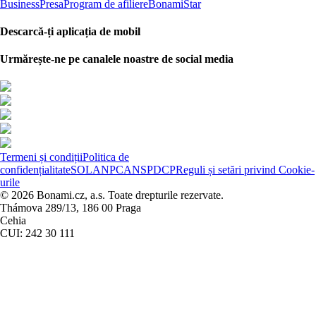
Business
Presa
Program de afiliere
BonamiStar
Descarcă-ți aplicația de mobil
Urmărește-ne pe canalele noastre de social media
Termeni și condiții
Politica de
confidențialitate
SOL
ANPC
ANSPDCP
Reguli și setări privind Cookie-
urile
© 2026 Bonami.cz, a.s. Toate drepturile rezervate.
Thámova 289/13, 186 00 Praga
Cehia
CUI: 242 30 111