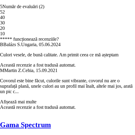
5
Număr de evaluări
(
2
)
5
2
4
0
3
0
2
0
1
0
***** funcționează recenziile?
B
Balázs S.
Ungaria
,
05.06.2024
Culori vesele, de bună calitate. Am primit ceea ce mă așteptam
Această recenzie a fost tradusă automat.
M
Martin Z.
Cehia
,
15.09.2021
Covorul este bine făcut, culorile sunt vibrante, covorul nu are o
suprafață plană, unele culori au un profil mai înalt, altele mai jos, arată
un pic c...
Afișează mai multe
Această recenzie a fost tradusă automat.
Gama Spectrum