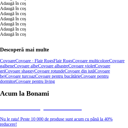
Adaugă în coș
Adaugă în coș
Adaugă în coș
Adaugă în coș
Adaugă în coș
Adaugă în coș
Adaugă în coș
Descoperă mai multe
Covoare
Covoare · Flair Rugs
Flair Rugs
Covoare multicolore
Covoare
galbene
Covoare albe
Covoare albastre
Covoare violet
Covoare
gri
Covoare shaggy
Covoare rotunde
Covoare din iută
Covoare
bej
Covoare turcoaz
Covoare pentru bucătărie
Covoare pentru
dormitor
Covoare pentru living
Acum la Bonami
Summer Sale până la -40 %
Nu le rata! Peste 10 000 de produse sunt acum cu până la 40%
reducere!