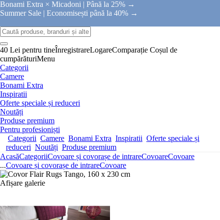
Bonami Extra × Micadoni |
Până la 25% →
Summer Sale |
Economisești până la 40% →
40 Lei pentru tine
Înregistrare
Logare
Comparație
Coșul de
cumpărături
Menu
Categorii
Camere
Bonami Extra
Inspiratii
Oferte speciale și reduceri
Noutăți
Produse premium
Pentru profesioniști
Categorii
Camere
Bonami Extra
Inspiratii
Oferte speciale și
reduceri
Noutăți
Produse premium
Acasă
Categorii
Covoare și covorașe de intrare
Covoare
Covoare
...
Covoare și covorașe de intrare
Covoare
Afișare galerie