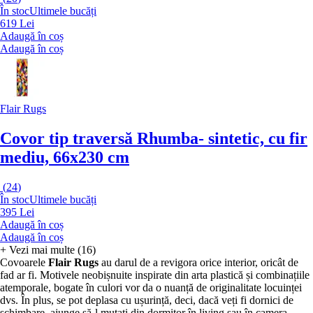
În stoc
Ultimele bucăți
619 Lei
Adaugă în coș
Adaugă în coș
Flair Rugs
Covor tip traversă Rhumba
- sintetic, cu fir
mediu, 66x230 cm
(
24
)
În stoc
Ultimele bucăți
395 Lei
Adaugă în coș
Adaugă în coș
+
Vezi mai multe (16)
Covoarele
Flair Rugs
au darul de a revigora orice interior, oricât de
fad ar fi. Motivele neobișnuite inspirate din arta plastică și combinațiile
atemporale, bogate în culori vor da o nuanță de originalitate locuinței
dvs. În plus, se pot deplasa cu ușurință, deci, dacă veți fi dornici de
schimbare, ajunge să-l mutați din dormitor în living sau în camera