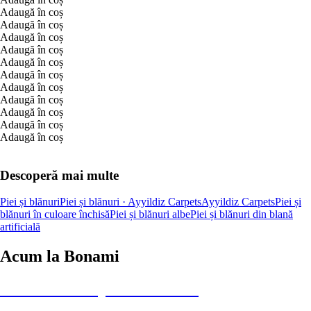
Adaugă în coș
Adaugă în coș
Adaugă în coș
Adaugă în coș
Adaugă în coș
Adaugă în coș
Adaugă în coș
Adaugă în coș
Adaugă în coș
Adaugă în coș
Adaugă în coș
Descoperă mai multe
Piei și blănuri
Piei și blănuri · Ayyildiz Carpets
Ayyildiz Carpets
Piei și
blănuri în culoare închisă
Piei și blănuri albe
Piei și blănuri din blană
artificială
Acum la Bonami
Summer Sale până la -40 %