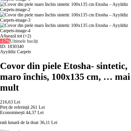
Afișează tot
(+2)
-17%
Ultimele bucăți
ID: 1830340
Ayyildiz Carpets
Covor din piele Etosha
- sintetic,
maro închis, 100x135 cm
, …
mai
mult
216,63 Lei
Preț de referință
261 Lei
Economisești 44,37 Lei
rată lunară de la doar
36,11 Lei