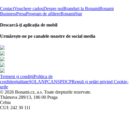
Contact
Vouchere cadou
Despre noi
Branduri la Bonami
Bonami
Business
Presa
Program de afiliere
BonamiStar
Descarcă-ți aplicația de mobil
Urmărește-ne pe canalele noastre de social media
Termeni și condiții
Politica de
confidențialitate
SOL
ANPC
ANSPDCP
Reguli și setări privind Cookie-
urile
© 2026 Bonami.cz, a.s. Toate drepturile rezervate.
Thámova 289/13, 186 00 Praga
Cehia
CUI: 242 30 111