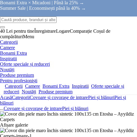
Bonami Extra × Micadoni |
Până la 25% →
Summer Sale |
Economisești până la 40% →
40 Lei pentru tine
Înregistrare
Logare
Comparație
Coșul de
cumpărături
Menu
Categorii
Camere
Bonami Extra
Inspiratii
Oferte speciale și reduceri
Noutăți
Produse premium
Pentru profesioniști
Categorii
Camere
Bonami Extra
Inspiratii
Oferte speciale și
reduceri
Noutăți
Produse premium
Acasă
Categorii
Covoare și covorașe de intrare
Piei și blănuri
Piei și
blănuri
...
Covoare și covorașe de intrare
Piei și blănuri
Afișare galerie