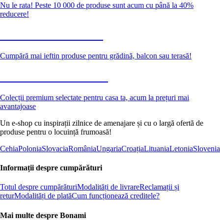
Nu le rata! Peste 10 000 de produse sunt acum cu până la 40%
reducere!
Grădină la reducere
Cumpără mai ieftin produse pentru grădină, balcon sau terasă!
Premium la reducere
Colecții premium selectate pentru casa ta, acum la prețuri mai
avantajoase
Un e-shop cu inspirații zilnice de amenajare și cu o largă ofertă de
produse pentru o locuință frumoasă!
Cehia
Polonia
Slovacia
România
Ungaria
Croația
Lituania
Letonia
Slovenia
Informații despre cumpărături
Totul despre cumpărături
Modalități de livrare
Reclamații și
retur
Modalități de plată
Cum funcționează creditele?
Mai multe despre Bonami