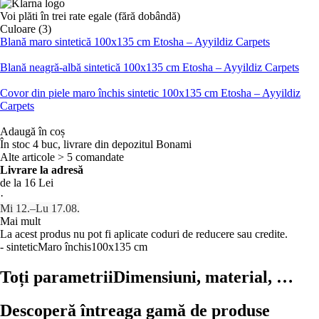
Voi plăti în trei rate egale (fără dobândă)
Culoare (3)
Blană maro sintetică 100x135 cm Etosha – Ayyildiz Carpets
Blană neagră-albă sintetică 100x135 cm Etosha – Ayyildiz Carpets
Covor din piele maro închis sintetic 100x135 cm Etosha – Ayyildiz
Carpets
Adaugă în coș
În stoc 4 buc, livrare din depozitul Bonami
Alte articole > 5 comandate
Livrare la adresă
de la 16 Lei
·
Mi 12.–Lu 17.08.
Mai mult
La acest produs nu pot fi aplicate coduri de reducere sau credite.
- sintetic
Maro închis
100x135 cm
Toți parametrii
Dimensiuni, material, …
Descoperă întreaga gamă de produse