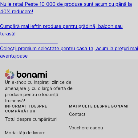
Nu le rata! Peste 10 000 de produse sunt acum cu până la
40% reducere!
Grădină la reducere
Cumpără mai ieftin produse pentru grădină, balcon sau
terasă!
Premium la reducere
Colecții premium selectate pentru casa ta, acum la prețuri mai
avantajoase
Un e-shop cu inspirații zilnice de
amenajare și cu o largă ofertă de
produse pentru o locuință
frumoasă!
INFORMAȚII DESPRE
MAI MULTE DESPRE BONAMI
CUMPĂRĂTURI
Contact
Totul despre cumpărături
Vouchere cadou
Modalități de livrare