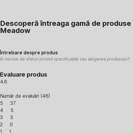
Descoperă întreaga gamă de produse
Meadow
Întrebare despre produs
Ai nevoie de sfaturi privind specificațiile sau alegerea produsului?
Evaluare produs
4.6
Număr de evaluări
(
46
)
5
37
4
5
3
3
2
0
1
1