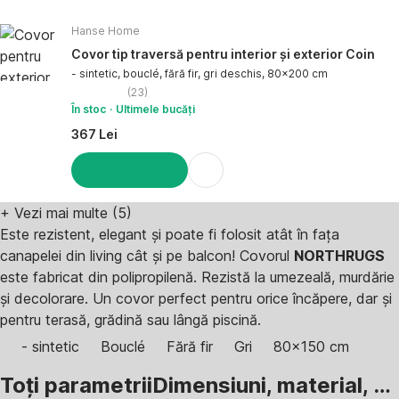
ADAUGĂ ÎN COȘ
Hanse Home
Covor tip traversă pentru interior și exterior Coin
- sintetic, bouclé, fără fir, gri deschis, 80x200 cm
(
23
)
În stoc
Ultimele bucăți
367 Lei
ADAUGĂ ÎN COȘ
+
Vezi mai multe (5)
Este rezistent, elegant și poate fi folosit atât în fața
canapelei din living cât și pe balcon! Covorul
NORTHRUGS
este fabricat din polipropilenă. Rezistă la umezeală, murdărie
și decolorare. Un covor perfect pentru orice încăpere, dar și
pentru terasă, grădină sau lângă piscină.
- sintetic
Bouclé
Fără fir
Gri
80x150 cm
Toți parametrii
Dimensiuni, material, …