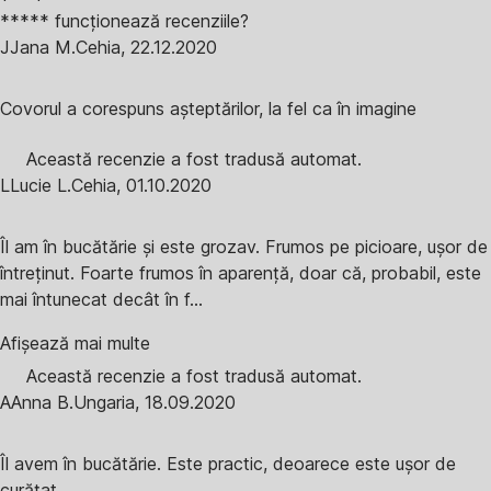
***** funcționează recenziile?
J
Jana M.
Cehia
,
22.12.2020
Covorul a corespuns așteptărilor, la fel ca în imagine
Această recenzie a fost tradusă automat.
L
Lucie L.
Cehia
,
01.10.2020
Îl am în bucătărie și este grozav. Frumos pe picioare, ușor de
întreținut. Foarte frumos în aparență, doar că, probabil, este
mai întunecat decât în f...
Afișează mai multe
Această recenzie a fost tradusă automat.
A
Anna B.
Ungaria
,
18.09.2020
Îl avem în bucătărie. Este practic, deoarece este ușor de
curățat.