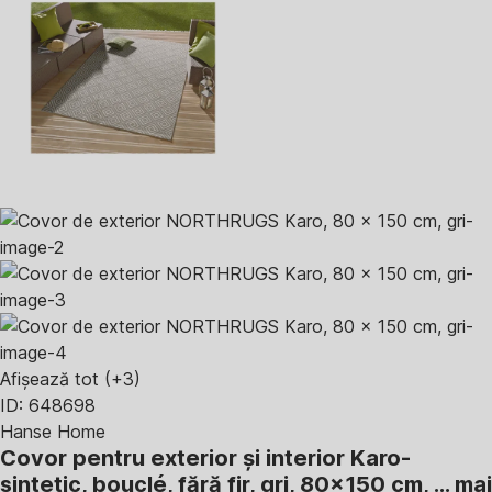
Afișează tot
(+3)
ID: 648698
Hanse Home
Covor pentru exterior și interior Karo
-
sintetic, bouclé, fără fir, gri, 80x150 cm
, …
mai