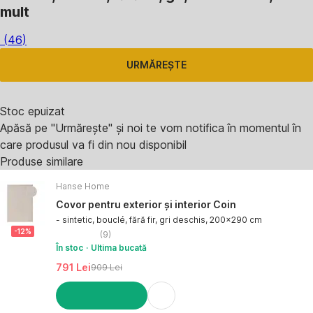
mult
(
46
)
URMĂREȘTE
Stoc epuizat
Apăsă pe "Urmărește" și noi te vom notifica în momentul în
care produsul va fi din nou disponibil
Produse similare
Hanse Home
Covor pentru exterior și interior Coin
- sintetic, bouclé, fără fir, gri deschis, 200x290 cm
-12%
(
9
)
În stoc
Ultima bucată
791 Lei
909 Lei