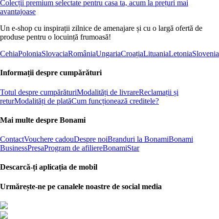
Colecții premium selectate pentru casa ta, acum la prețuri mai
avantajoase
Un e-shop cu inspirații zilnice de amenajare și cu o largă ofertă de
produse pentru o locuință frumoasă!
Cehia
Polonia
Slovacia
România
Ungaria
Croația
Lituania
Letonia
Slovenia
Informații despre cumpărături
Totul despre cumpărături
Modalități de livrare
Reclamații și
retur
Modalități de plată
Cum funcționează creditele?
Mai multe despre Bonami
Contact
Vouchere cadou
Despre noi
Branduri la Bonami
Bonami
Business
Presa
Program de afiliere
BonamiStar
Descarcă-ți aplicația de mobil
Urmărește-ne pe canalele noastre de social media