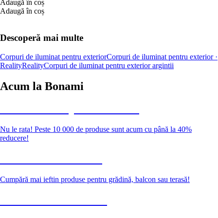
Adaugă în coș
Adaugă în coș
Descoperă mai multe
Corpuri de iluminat pentru exterior
Corpuri de iluminat pentru exterior ·
Reality
Reality
Corpuri de iluminat pentru exterior argintii
Acum la Bonami
Summer Sale până la -40 %
Nu le rata! Peste 10 000 de produse sunt acum cu până la 40%
reducere!
Grădină la reducere
Cumpără mai ieftin produse pentru grădină, balcon sau terasă!
Premium la reducere