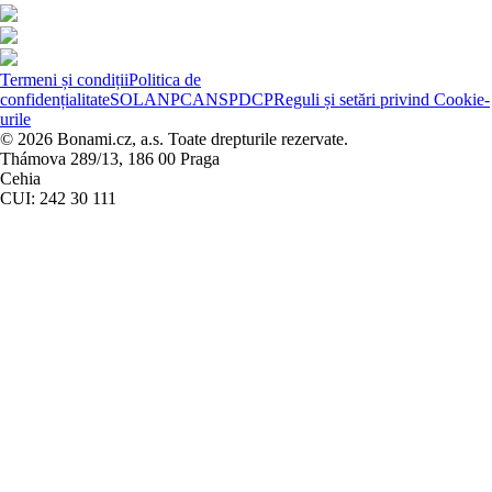
Termeni și condiții
Politica de
confidențialitate
SOL
ANPC
ANSPDCP
Reguli și setări privind Cookie-
urile
© 2026 Bonami.cz, a.s. Toate drepturile rezervate.
Thámova 289/13, 186 00 Praga
Cehia
CUI: 242 30 111