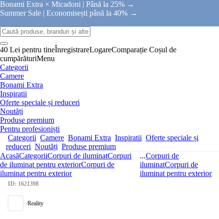
Bonami Extra × Micadoni |
Până la 25% →
Summer Sale |
Economisești până la 40% →
40 Lei pentru tine
Înregistrare
Logare
Comparație
Coșul de
cumpărături
Menu
Categorii
Camere
Bonami Extra
Inspiratii
Oferte speciale și reduceri
Noutăți
Produse premium
Pentru profesioniști
Categorii
Camere
Bonami Extra
Inspiratii
Oferte speciale și
reduceri
Noutăți
Produse premium
Acasă
Categorii
Corpuri de iluminat
Corpuri
...
Corpuri de
de iluminat pentru exterior
Corpuri de
iluminat
Corpuri de
iluminat pentru exterior
iluminat pentru exterior
ID: 1621398
Reality