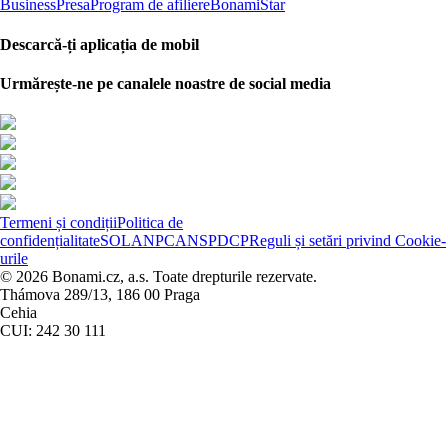
Business
Presa
Program de afiliere
BonamiStar
Descarcă-ți aplicația de mobil
Urmărește-ne pe canalele noastre de social media
Termeni și condiții
Politica de
confidențialitate
SOL
ANPC
ANSPDCP
Reguli și setări privind Cookie-
urile
© 2026 Bonami.cz, a.s. Toate drepturile rezervate.
Thámova 289/13, 186 00 Praga
Cehia
CUI: 242 30 111