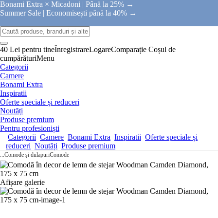
Bonami Extra × Micadoni |
Până la 25% →
Summer Sale |
Economisești până la 40% →
40 Lei pentru tine
Înregistrare
Logare
Comparație
Coșul de
cumpărături
Menu
Categorii
Camere
Bonami Extra
Inspiratii
Oferte speciale și reduceri
Noutăți
Produse premium
Pentru profesioniști
Categorii
Camere
Bonami Extra
Inspiratii
Oferte speciale și
reduceri
Noutăți
Produse premium
...
Comode și dulapuri
Comode
Afișare galerie