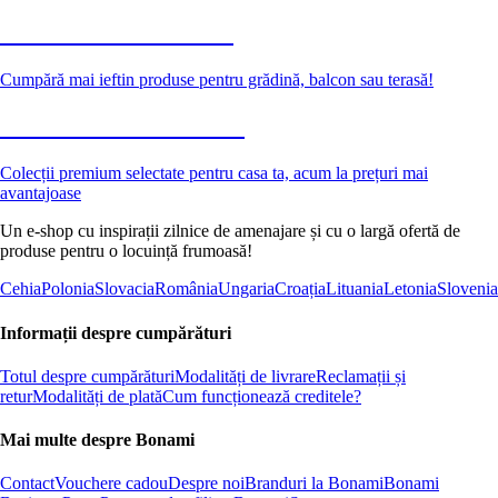
Grădină la reducere
Cumpără mai ieftin produse pentru grădină, balcon sau terasă!
Premium la reducere
Colecții premium selectate pentru casa ta, acum la prețuri mai
avantajoase
Un e-shop cu inspirații zilnice de amenajare și cu o largă ofertă de
produse pentru o locuință frumoasă!
Cehia
Polonia
Slovacia
România
Ungaria
Croația
Lituania
Letonia
Slovenia
Informații despre cumpărături
Totul despre cumpărături
Modalități de livrare
Reclamații și
retur
Modalități de plată
Cum funcționează creditele?
Mai multe despre Bonami
Contact
Vouchere cadou
Despre noi
Branduri la Bonami
Bonami