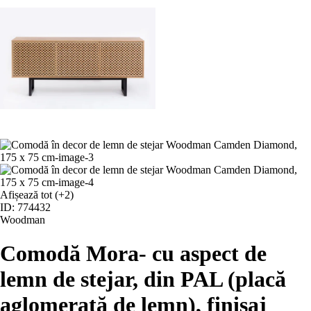
Afișează tot
(+2)
ID: 774432
Woodman
Comodă Mora
- cu aspect de
lemn de stejar, din PAL (placă
aglomerată de lemn), finisaj