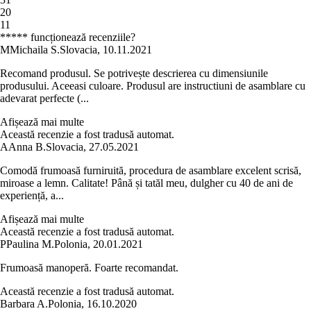
2
0
1
1
***** funcționează recenziile?
M
Michaila S.
Slovacia
,
10.11.2021
Recomand produsul. Se potrivește descrierea cu dimensiunile
produsului. Aceeasi culoare. Produsul are instructiuni de asamblare cu
adevarat perfecte (...
Afișează mai multe
Această recenzie a fost tradusă automat.
A
Anna B.
Slovacia
,
27.05.2021
Comodă frumoasă furniruită, procedura de asamblare excelent scrisă,
miroase a lemn. Calitate! Până și tatăl meu, dulgher cu 40 de ani de
experiență, a...
Afișează mai multe
Această recenzie a fost tradusă automat.
P
Paulina M.
Polonia
,
20.01.2021
Frumoasă manoperă. Foarte recomandat.
Această recenzie a fost tradusă automat.
Barbara A.
Polonia
,
16.10.2020