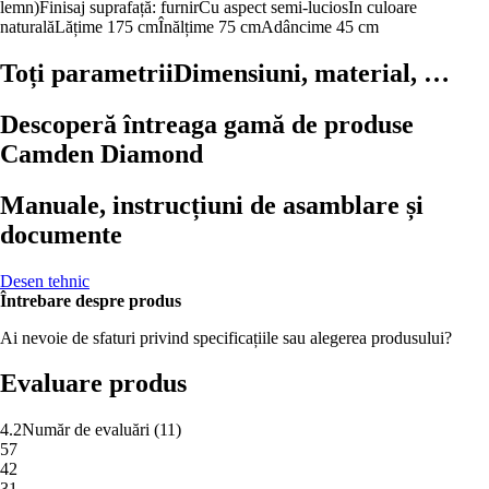
lemn)
Finisaj suprafață: furnir
Cu aspect semi-lucios
În culoare
naturală
Lățime 175 cm
Înălțime 75 cm
Adâncime 45 cm
Toți parametrii
Dimensiuni, material, …
Descoperă întreaga gamă de produse
Camden Diamond
Manuale, instrucțiuni de asamblare și
documente
Desen tehnic
Întrebare despre produs
Ai nevoie de sfaturi privind specificațiile sau alegerea produsului?
Evaluare produs
4.2
Număr de evaluări
(
11
)
5
7
4
2
3
1