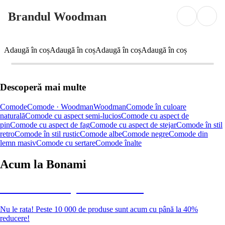
Brandul Woodman
Adaugă în coș
Adaugă în coș
Adaugă în coș
Adaugă în coș
Descoperă mai multe
Comode
Comode · Woodman
Woodman
Comode în culoare
naturală
Comode cu aspect semi-lucios
Comode cu aspect de
pin
Comode cu aspect de fag
Comode cu aspect de stejar
Comode în stil
retro
Comode în stil rustic
Comode albe
Comode negre
Comode din
lemn masiv
Comode cu sertare
Comode înalte
Acum la Bonami
Summer Sale până la -40 %
Nu le rata! Peste 10 000 de produse sunt acum cu până la 40%
reducere!