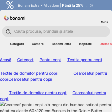
Bonami Extra × Micadoni |
Summer Sale |
Economisești până la 40% →
Până la 25% →
Menu
Categorii
Camere
Bonami Extra
Inspiratii
Oferte s
Acasă
Categorii
Pentru copii
Textile pentru copii
Textile de dormitor pentru copii
Cearceafuri pentru
copii
Cearceafuri pentru copii
...
Textile de dormitor pentru copii
Cearceafuri pentru
copii