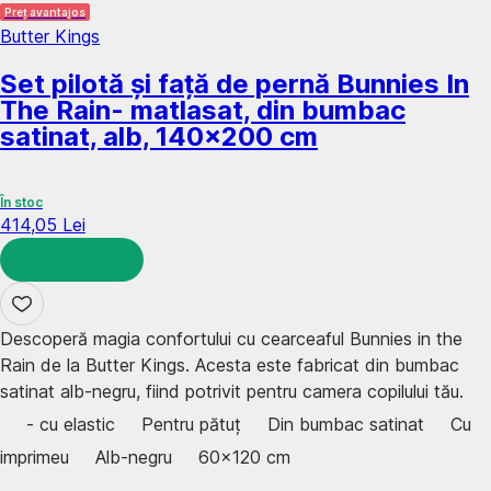
Preț avantajos
Butter Kings
Set pilotă și față de pernă Bunnies In
The Rain
- matlasat, din bumbac
satinat, alb, 140x200 cm
În stoc
414,05 Lei
ADAUGĂ ÎN COȘ
Descoperă magia confortului cu cearceaful Bunnies in the
Rain de la Butter Kings. Acesta este fabricat din bumbac
satinat alb-negru, fiind potrivit pentru camera copilului tău.
- cu elastic
Pentru pătuț
Din bumbac satinat
Cu
imprimeu
Alb-negru
60x120 cm