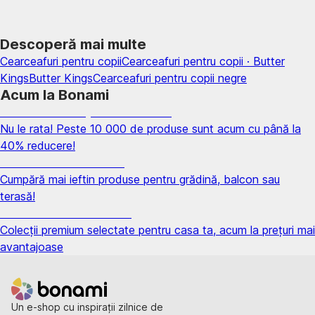
Descoperă mai multe
Cearceafuri pentru copii
Cearceafuri pentru copii · Butter
Kings
Butter Kings
Cearceafuri pentru copii negre
Acum la Bonami
Summer Sale până la -40 %
Nu le rata! Peste 10 000 de produse sunt acum cu până la
40% reducere!
Grădină la reducere
Cumpără mai ieftin produse pentru grădină, balcon sau
terasă!
Premium la reducere
Colecții premium selectate pentru casa ta, acum la prețuri mai
avantajoase
Un e-shop cu inspirații zilnice de