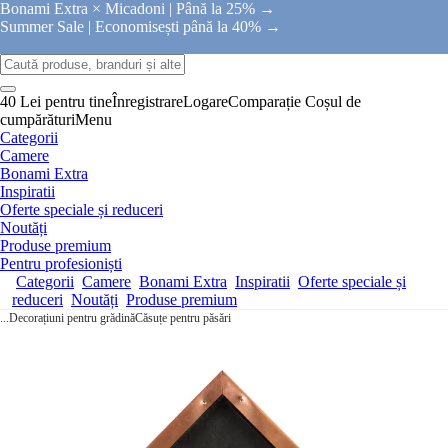
Bonami Extra × Micadoni |
Până la 25% →
Summer Sale |
Economisești până la 40% →
40 Lei pentru tine
Înregistrare
Logare
Comparație
Coșul de
cumpărături
Menu
Categorii
Camere
Bonami Extra
Inspiratii
Oferte speciale și reduceri
Noutăți
Produse premium
Pentru profesioniști
Categorii
Camere
Bonami Extra
Inspiratii
Oferte speciale și
reduceri
Noutăți
Produse premium
...
Decorațiuni pentru grădină
Căsuțe pentru păsări