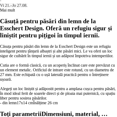
·
Vi 21.–Jo 27.08.
Mai mult
Căsuță pentru păsări din lemn de la
Esschert Design. Oferă un refugiu sigur și
liniștit pentru pițigoi în timpul iernii.
Căsuța pentru păsări din lemn de la Esschert Design este un refugiu
inteligent pentru țânțarii albaștri și alte păsări mici. Le va oferi un loc
sigur de cuibărit în timpul iernii și un adăpost împotriva intemperiilor.
Cutia are o formă clasică, cu un acoperiș înclinat care este prevăzut cu
un element metalic. Orificiul de intrare este rotund, cu un diametru de
27 mm. Este echipată cu o ușă laterală practică pentru o întreținere
ușoară.
Alegeți un loc liniștit și adăpostit pentru a amplasa cușca pentru păsări,
în mod ideal ferit de soarele direct și de ploaia mai puternică, cu spațiu
liber pentru sosirea păsărilor.
- din lemn
17x14 cm
Înălțime 26 cm
Toți parametrii
Dimensiuni, material, …