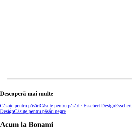
ADAUGĂ ÎN COȘ
ADAUGĂ ÎN COȘ
Descoperă mai multe
Căsuțe pentru păsări
Căsuțe pentru păsări · Esschert Design
Esschert
Design
Căsuțe pentru păsări negre
Acum la Bonami
Summer Sale până la -40 %