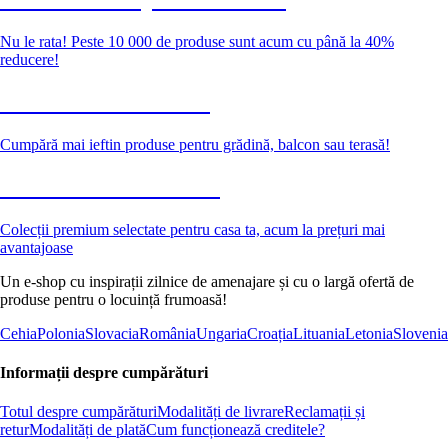
Nu le rata! Peste 10 000 de produse sunt acum cu până la 40%
reducere!
Grădină la reducere
Cumpără mai ieftin produse pentru grădină, balcon sau terasă!
Premium la reducere
Colecții premium selectate pentru casa ta, acum la prețuri mai
avantajoase
Un e-shop cu inspirații zilnice de amenajare și cu o largă ofertă de
produse pentru o locuință frumoasă!
Cehia
Polonia
Slovacia
România
Ungaria
Croația
Lituania
Letonia
Slovenia
Informații despre cumpărături
Totul despre cumpărături
Modalități de livrare
Reclamații și
retur
Modalități de plată
Cum funcționează creditele?