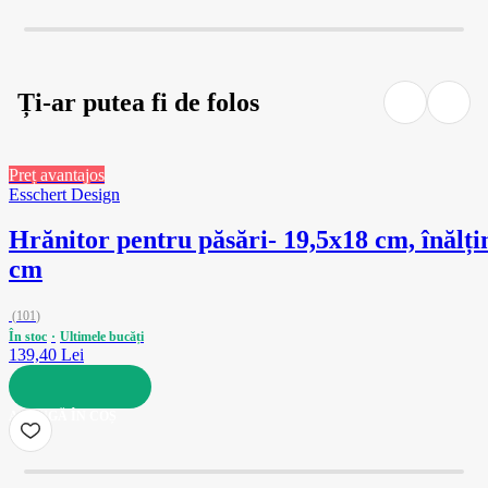
Ți-ar putea fi de folos
Preț avantajos
Esschert Design
Hrănitor pentru păsări
- 19,5x18 cm, înălț
cm
(
101
)
În stoc
Ultimele bucăți
139,40 Lei
ADAUGĂ ÎN COȘ