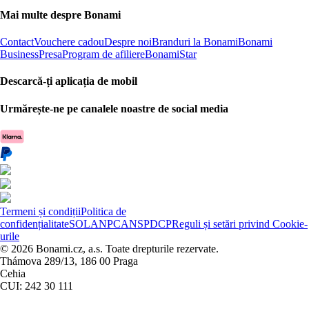
Mai multe despre Bonami
Contact
Vouchere cadou
Despre noi
Branduri la Bonami
Bonami
Business
Presa
Program de afiliere
BonamiStar
Descarcă-ți aplicația de mobil
Urmărește-ne pe canalele noastre de social media
Termeni și condiții
Politica de
confidențialitate
SOL
ANPC
ANSPDCP
Reguli și setări privind Cookie-
urile
© 2026 Bonami.cz, a.s. Toate drepturile rezervate.
Thámova 289/13, 186 00 Praga
Cehia
CUI: 242 30 111