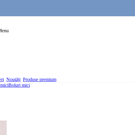
Menu
eri
Noutăți
Produse premium
 mici
Boluri mici