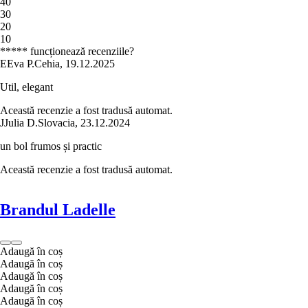
4
0
3
0
2
0
1
0
***** funcționează recenziile?
E
Eva P.
Cehia
,
19.12.2025
Util, elegant
Această recenzie a fost tradusă automat.
J
Julia D.
Slovacia
,
23.12.2024
un bol frumos și practic
Această recenzie a fost tradusă automat.
Brandul Ladelle
Adaugă în coș
Adaugă în coș
Adaugă în coș
Adaugă în coș
Adaugă în coș