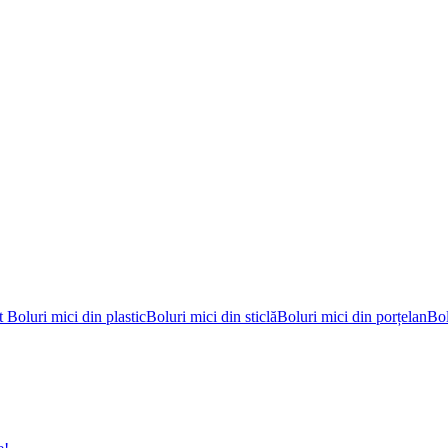
et
Boluri mici din plastic
Boluri mici din sticlă
Boluri mici din porțelan
Bol