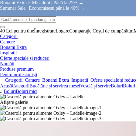
Bonami Extra × Micadoni |
Până la 25% →
Summer Sale |
Economisești până la 40% →
40 Lei pentru tine
Înregistrare
Logare
Comparație
Coșul de cumpărături
Categorii
Camere
Bonami Extra
Inspiratii
Oferte speciale și reduceri
Noutăți
Produse premium
Pentru profesioniști
Categorii
Camere
Bonami Extra
Inspiratii
Oferte speciale și reduc
Acasă
Categorii
Bucătărie și servirea mesei
Veselă și servire
Boluri
Boluri
...
Boluri
Boluri mici
Afișare galerie