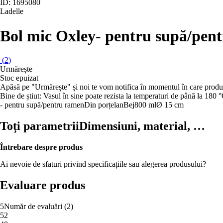
ID: 1695080
Ladelle
Bol mic Oxley
- pentru supă/pent
(
2
)
Urmărește
Stoc epuizat
Apăsă pe "Urmărește" și noi te vom notifica în momentul în care produs
Bine de știut: Vasul în sine poate rezista la temperaturi de până la 180 °
- pentru supă/pentru ramen
Din porțelan
Bej
800 ml
Ø 15 cm
Toți parametrii
Dimensiuni, material, …
Întrebare despre produs
Ai nevoie de sfaturi privind specificațiile sau alegerea produsului?
Evaluare produs
5
Număr de evaluări
(
2
)
5
2