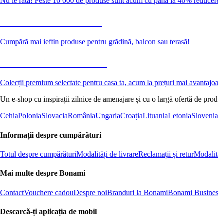
Nu le rata! Peste 10 000 de produse sunt acum cu până la 40% reducer
Grădină la reducere
Cumpără mai ieftin produse pentru grădină, balcon sau terasă!
Premium la reducere
Colecții premium selectate pentru casa ta, acum la prețuri mai avantajo
Un e-shop cu inspirații zilnice de amenajare și cu o largă ofertă de pro
Cehia
Polonia
Slovacia
România
Ungaria
Croația
Lituania
Letonia
Slovenia
Informații despre cumpărături
Totul despre cumpărături
Modalități de livrare
Reclamații și retur
Modalită
Mai multe despre Bonami
Contact
Vouchere cadou
Despre noi
Branduri la Bonami
Bonami Busines
Descarcă-ți aplicația de mobil