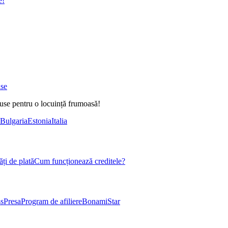
e!
ase
duse pentru o locuință frumoasă!
Bulgaria
Estonia
Italia
ți de plată
Cum funcționează creditele?
s
Presa
Program de afiliere
BonamiStar