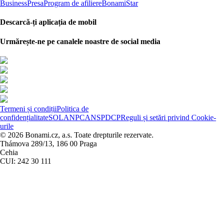
Business
Presa
Program de afiliere
BonamiStar
Descarcă-ți aplicația de mobil
Urmărește-ne pe canalele noastre de social media
Termeni și condiții
Politica de
confidențialitate
SOL
ANPC
ANSPDCP
Reguli și setări privind Cookie-
urile
© 2026 Bonami.cz, a.s. Toate drepturile rezervate.
Thámova 289/13, 186 00 Praga
Cehia
CUI: 242 30 111