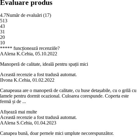
Evaluare produs
4.7
Număr de evaluări
(
17
)
5
13
4
3
3
1
2
0
1
0
***** funcționează recenziile?
A
Alena K.
Cehia
,
05.10.2022
Manoperă de calitate, ideală pentru spații mici
Această recenzie a fost tradusă automat.
I
Ivona K.
Cehia
,
01.02.2022
Canapeaua are o manoperă de calitate, cu huse detașabile, cu o grilă cu
lamele pentru dormit ocazional. Culoarea corespunde. Coperta este
fermă și de ...
Afișează mai multe
Această recenzie a fost tradusă automat.
A
Alena S.
Cehia
,
01.04.2023
Canapea bună, doar pernele mici umplute necorespunzător.