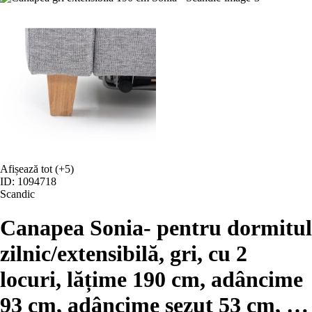
Afișează tot
(+5)
ID: 1094718
Scandic
Canapea Sonia
- pentru dormitul
zilnic/extensibilă, gri, cu 2
locuri, lățime 190 cm, adâncime
93 cm, adâncime șezut 53 cm
, …