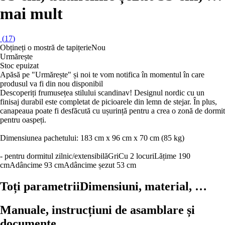
mai mult
(
17
)
Obțineți o mostră de tapițerie
Nou
Urmărește
Stoc epuizat
Apăsă pe "Urmărește" și noi te vom notifica în momentul în care
produsul va fi din nou disponibil
Descoperiți frumusețea stilului scandinav! Designul nordic cu un
finisaj durabil este completat de picioarele din lemn de stejar. În plus,
canapeaua poate fi desfăcută cu ușurință pentru a crea o zonă de dormit
pentru oaspeți.
Dimensiunea pachetului: 183 cm x 96 cm x 70 cm (85 kg)
- pentru dormitul zilnic/extensibilă
Gri
Cu 2 locuri
Lățime 190
cm
Adâncime 93 cm
Adâncime șezut 53 cm
Toți parametrii
Dimensiuni, material, …
Manuale, instrucțiuni de asamblare și
documente