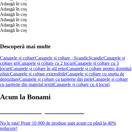
Adaugă în coș
Adaugă în coș
Adaugă în coș
Adaugă în coș
Adaugă în coș
Adaugă în coș
Descoperă mai multe
Canapele și colțare
Canapele și colțare · Scandic
Scandic
Canapele și
colțare gri
Canapele și colțare cu 2 locuri
Canapele și colțare cu 3
locuri
Canapele și colțare în stil retro
Canapele și colțare pentru dormitul
zilnic
Canapele și colțare extensibile
Canapele și colțare cu spațiu de
depozitare
Canapele și colțare cu tapițerie din piele
Canapele și colțare
cu tapițerie din material textil
Canapele și colțare cu 4 locuri
Acum la Bonami
Summer Sale până la -40 %
Nu le rata! Peste 10 000 de produse sunt acum cu până la 40%
reducere!