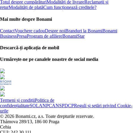
Totul despre cumpărături
Modalități de livrare
Reclamații și
retur
Modalități de plată
Cum funcționează creditele?
Mai multe despre Bonami
Contact
Vouchere cadou
Despre noi
Branduri la Bonami
Bonami
Business
Presa
Program de afiliere
BonamiStar
Descarcă-ți aplicația de mobil
Urmărește-ne pe canalele noastre de social media
Termeni și condiții
Politica de
confidențialitate
SOL
ANPC
ANSPDCP
Reguli și setări privind Cookie-
urile
© 2026 Bonami.cz, a.s. Toate drepturile rezervate.
Thámova 289/13, 186 00 Praga
Cehia
CUI: 242 30 111