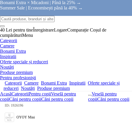
Bonami Extra × Micadoni |
Până la 25% →
Summer Sale |
Economisești până la 40% →
40 Lei pentru tine
Înregistrare
Logare
Comparație
Coșul de
cumpărături
Menu
Categorii
Camere
Bonami Extra
Inspiratii
Oferte speciale și reduceri
Noutăți
Produse premium
Pentru profesioniști
Categorii
Camere
Bonami Extra
Inspiratii
Oferte speciale și
reduceri
Noutăți
Produse premium
Acasă
Categorii
Pentru copii
Veselă pentru
...
Veselă pentru
copii
Căni pentru copii
Căni pentru copii
copii
Căni pentru copii
ID: 1926196
OYOY Mini