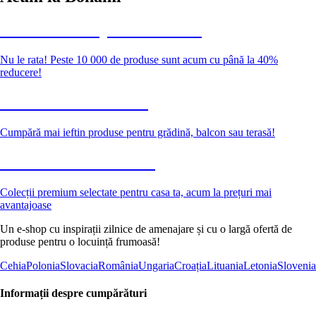
Summer Sale până la -40 %
Nu le rata! Peste 10 000 de produse sunt acum cu până la 40%
reducere!
Grădină la reducere
Cumpără mai ieftin produse pentru grădină, balcon sau terasă!
Premium la reducere
Colecții premium selectate pentru casa ta, acum la prețuri mai
avantajoase
Un e-shop cu inspirații zilnice de amenajare și cu o largă ofertă de
produse pentru o locuință frumoasă!
Cehia
Polonia
Slovacia
România
Ungaria
Croația
Lituania
Letonia
Slovenia
Informații despre cumpărături