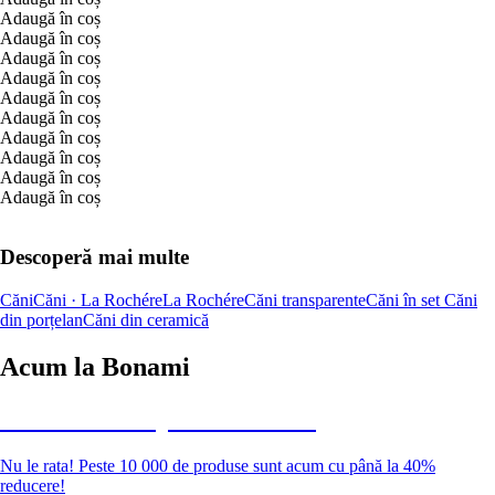
Adaugă în coș
Adaugă în coș
Adaugă în coș
Adaugă în coș
Adaugă în coș
Adaugă în coș
Adaugă în coș
Adaugă în coș
Adaugă în coș
Adaugă în coș
Descoperă mai multe
Căni
Căni · La Rochére
La Rochére
Căni transparente
Căni în set
Căni
din porțelan
Căni din ceramică
Acum la Bonami
Summer Sale până la -40 %
Nu le rata! Peste 10 000 de produse sunt acum cu până la 40%
reducere!