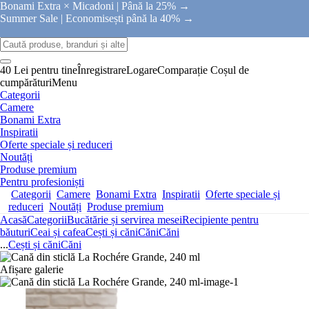
Bonami Extra × Micadoni |
Până la 25% →
Summer Sale |
Economisești până la 40% →
40 Lei pentru tine
Înregistrare
Logare
Comparație
Coșul de
cumpărături
Menu
Categorii
Camere
Bonami Extra
Inspiratii
Oferte speciale și reduceri
Noutăți
Produse premium
Pentru profesioniști
Categorii
Camere
Bonami Extra
Inspiratii
Oferte speciale și
reduceri
Noutăți
Produse premium
Acasă
Categorii
Bucătărie și servirea mesei
Recipiente pentru
băuturi
Ceai și cafea
Cești și căni
Căni
Căni
...
Cești și căni
Căni
Afișare galerie