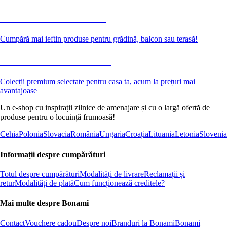
Grădină la reducere
Cumpără mai ieftin produse pentru grădină, balcon sau terasă!
Premium la reducere
Colecții premium selectate pentru casa ta, acum la prețuri mai
avantajoase
Un e-shop cu inspirații zilnice de amenajare și cu o largă ofertă de
produse pentru o locuință frumoasă!
Cehia
Polonia
Slovacia
România
Ungaria
Croația
Lituania
Letonia
Slovenia
Informații despre cumpărături
Totul despre cumpărături
Modalități de livrare
Reclamații și
retur
Modalități de plată
Cum funcționează creditele?
Mai multe despre Bonami
Contact
Vouchere cadou
Despre noi
Branduri la Bonami
Bonami