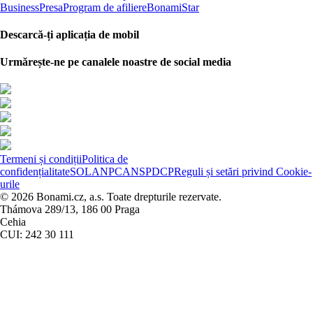
Business
Presa
Program de afiliere
BonamiStar
Descarcă-ți aplicația de mobil
Urmărește-ne pe canalele noastre de social media
Termeni și condiții
Politica de
confidențialitate
SOL
ANPC
ANSPDCP
Reguli și setări privind Cookie-
urile
© 2026 Bonami.cz, a.s. Toate drepturile rezervate.
Thámova 289/13, 186 00 Praga
Cehia
CUI: 242 30 111