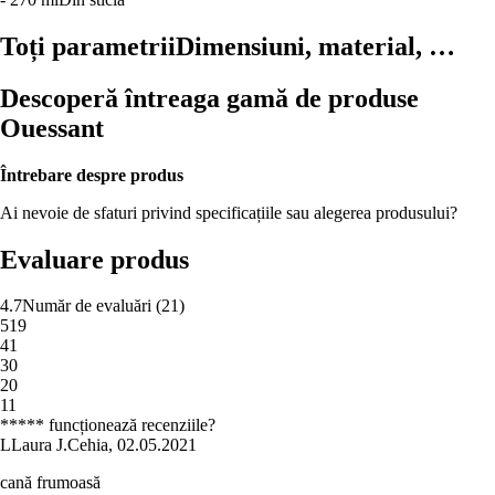
Toți parametrii
Dimensiuni, material, …
Descoperă întreaga gamă de produse
Ouessant
Întrebare despre produs
Ai nevoie de sfaturi privind specificațiile sau alegerea produsului?
Evaluare produs
4.7
Număr de evaluări
(
21
)
5
19
4
1
3
0
2
0
1
1
***** funcționează recenziile?
L
Laura J.
Cehia
,
02.05.2021
cană frumoasă