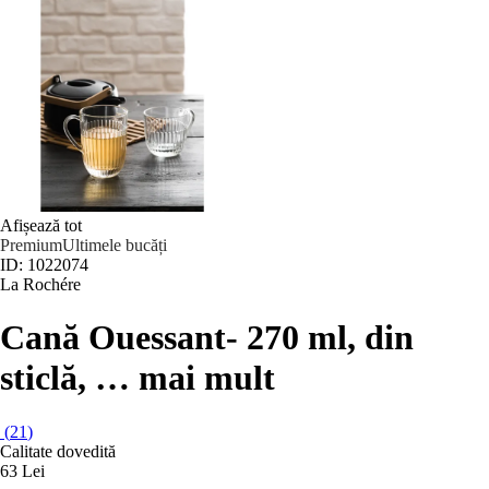
Afișează tot
Premium
Ultimele bucăți
ID: 1022074
La Rochére
Cană Ouessant
- 270 ml, din
sticlă
, …
mai mult
(
21
)
Calitate dovedită
63 Lei