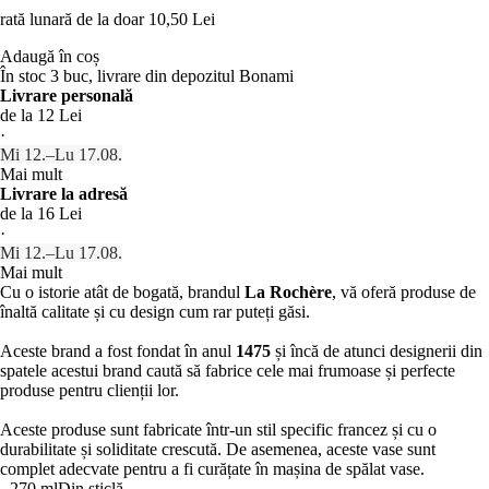
rată lunară de la doar
10,50 Lei
Adaugă în coș
În stoc 3 buc, livrare din depozitul Bonami
Livrare personală
de la 12 Lei
·
Mi 12.–Lu 17.08.
Mai mult
Livrare la adresă
de la 16 Lei
·
Mi 12.–Lu 17.08.
Mai mult
Cu o istorie atât de bogată, brandul
La Rochère
, vă oferă produse de
înaltă calitate și cu design cum rar puteți găsi.
Aceste brand a fost fondat în anul
1475
și încă de atunci designerii din
spatele acestui brand caută să fabrice cele mai frumoase și perfecte
produse pentru clienții lor.
Aceste produse sunt fabricate într-un stil specific francez și cu o
durabilitate și soliditate crescută. De asemenea, aceste vase sunt
complet adecvate pentru a fi curățate în mașina de spălat vase.
- 270 ml
Din sticlă