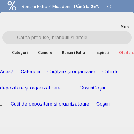
Bonami Extra × Micadoni |
Summer Sale |
Economisești până la 40% →
Până la 25% →
Menu
Categorii
Camere
Bonami Extra
Inspiratii
Oferte s
Acasă
Categorii
Curățare și organizare
Cutii de
depozitare și organizatoare
Coșuri
Coșuri
...
Cutii de depozitare și organizatoare
Coșuri