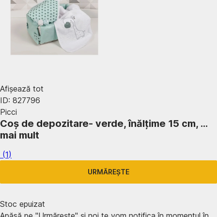
Afișează tot
ID: 827796
Picci
Coș de depozitare
- verde, înălțime 15 cm
, …
mai mult
(
1
)
URMĂREȘTE
Stoc epuizat
Apăsă pe "Urmărește" și noi te vom notifica în momentul în