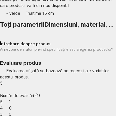
care produsul va fi din nou disponibil
- verde
Înălțime 15 cm
Toți parametrii
Dimensiuni, material, …
Întrebare despre produs
Ai nevoie de sfaturi privind specificațiile sau alegerea produsului?
Evaluare produs
Evaluarea afișată se bazează pe recenzii ale variațiilor
acestui produs.
5
Număr de evaluări
(
1
)
5
1
4
0
3
0