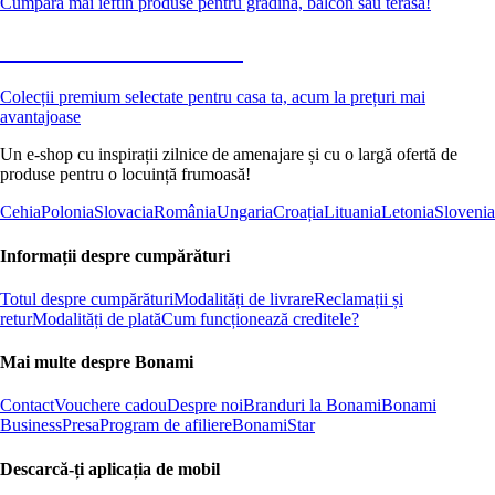
Cumpără mai ieftin produse pentru grădină, balcon sau terasă!
Premium la reducere
Colecții premium selectate pentru casa ta, acum la prețuri mai
avantajoase
Un e-shop cu inspirații zilnice de amenajare și cu o largă ofertă de
produse pentru o locuință frumoasă!
Cehia
Polonia
Slovacia
România
Ungaria
Croația
Lituania
Letonia
Slovenia
Informații despre cumpărături
Totul despre cumpărături
Modalități de livrare
Reclamații și
retur
Modalități de plată
Cum funcționează creditele?
Mai multe despre Bonami
Contact
Vouchere cadou
Despre noi
Branduri la Bonami
Bonami
Business
Presa
Program de afiliere
BonamiStar
Descarcă-ți aplicația de mobil