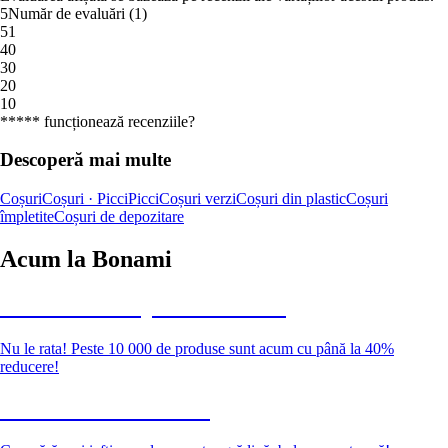
5
Număr de evaluări
(
1
)
5
1
4
0
3
0
2
0
1
0
***** funcționează recenziile?
Descoperă mai multe
Coșuri
Coșuri · Picci
Picci
Coșuri verzi
Coșuri din plastic
Coșuri
împletite
Coșuri de depozitare
Acum la Bonami
Summer Sale până la -40 %
Nu le rata! Peste 10 000 de produse sunt acum cu până la 40%
reducere!
Grădină la reducere