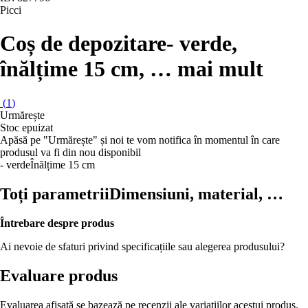
Picci
Coș de depozitare
- verde,
înălțime 15 cm
, …
mai mult
(
1
)
Urmărește
Stoc epuizat
Apăsă pe "Urmărește" și noi te vom notifica în momentul în care
produsul va fi din nou disponibil
- verde
Înălțime 15 cm
Toți parametrii
Dimensiuni, material, …
Întrebare despre produs
Ai nevoie de sfaturi privind specificațiile sau alegerea produsului?
Evaluare produs
Evaluarea afișată se bazează pe recenzii ale variațiilor acestui produs.