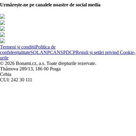
Urmărește-ne pe canalele noastre de social media
Termeni și condiții
Politica de
confidențialitate
SOL
ANPC
ANSPDCP
Reguli și setări privind Cookie-
urile
© 2026 Bonami.cz, a.s. Toate drepturile rezervate.
Thámova 289/13, 186 00 Praga
Cehia
CUI: 242 30 111