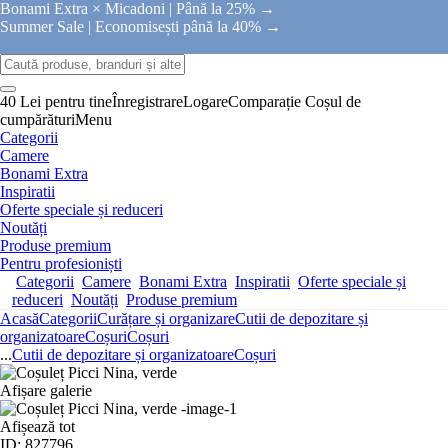
Bonami Extra × Micadoni |
Până la 25% →
Summer Sale |
Economisești până la 40% →
40 Lei pentru tine
Înregistrare
Logare
Comparație
Coșul de
cumpărături
Menu
Categorii
Camere
Bonami Extra
Inspiratii
Oferte speciale și reduceri
Noutăți
Produse premium
Pentru profesioniști
Categorii
Camere
Bonami Extra
Inspiratii
Oferte speciale și
reduceri
Noutăți
Produse premium
Acasă
Categorii
Curățare și organizare
Cutii de depozitare și
organizatoare
Coșuri
Coșuri
...
Cutii de depozitare și organizatoare
Coșuri
Afișare galerie
Afișează tot
ID: 827796