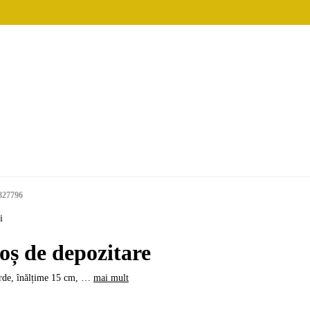
827796
i
oș de depozitare
rde, înălțime 15 cm
, …
mai mult