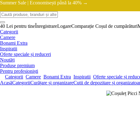
Summer Sale |
Economisești până la 40% →
40 Lei pentru tine
Înregistrare
Logare
Comparație
Coșul de cumpărături
Categorii
Camere
Bonami Extra
Inspiratii
Oferte speciale și reduceri
Noutăți
Produse premium
Pentru profesioniști
Categorii
Camere
Bonami Extra
Inspiratii
Oferte speciale și reduc
Acasă
Categorii
Curățare și organizare
Cutii de depozitare și organizatoa