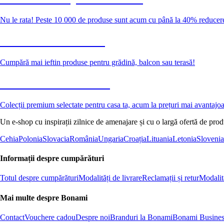
Nu le rata! Peste 10 000 de produse sunt acum cu până la 40% reducer
Grădină la reducere
Cumpără mai ieftin produse pentru grădină, balcon sau terasă!
Premium la reducere
Colecții premium selectate pentru casa ta, acum la prețuri mai avantajo
Un e-shop cu inspirații zilnice de amenajare și cu o largă ofertă de pro
Cehia
Polonia
Slovacia
România
Ungaria
Croația
Lituania
Letonia
Slovenia
Informații despre cumpărături
Totul despre cumpărături
Modalități de livrare
Reclamații și retur
Modalită
Mai multe despre Bonami
Contact
Vouchere cadou
Despre noi
Branduri la Bonami
Bonami Busines