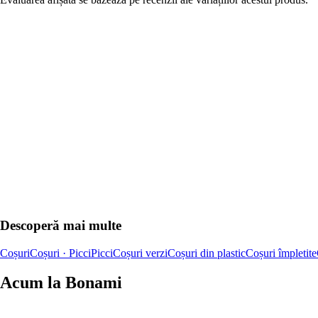
Descoperă mai multe
Coșuri
Coșuri · Picci
Picci
Coșuri verzi
Coșuri din plastic
Coșuri împletite
Acum la Bonami
Summer Sale până la -40 %