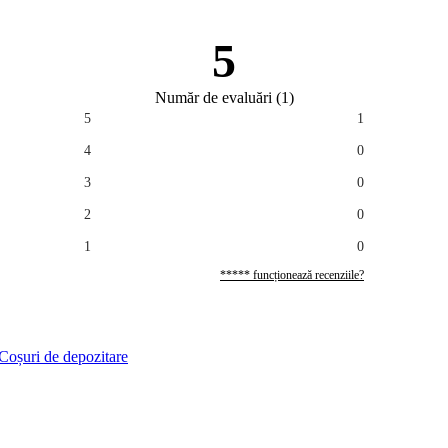
5
Număr de evaluări
(
1
)
5
1
4
0
3
0
2
0
1
0
***** funcționează recenziile?
Coșuri de depozitare