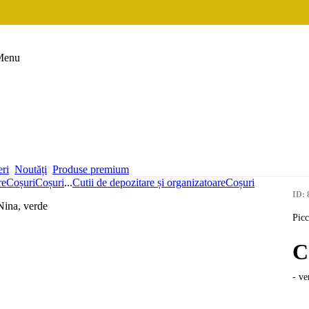
Menu
eri
Noutăți
Produse premium
re
Coșuri
Coșuri
...
Cutii de depozitare și organizatoare
Coșuri
ID: 
Picc
C
- ve