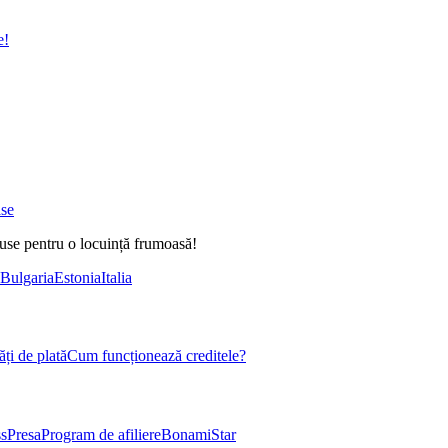
e!
ase
duse pentru o locuință frumoasă!
Bulgaria
Estonia
Italia
ți de plată
Cum funcționează creditele?
s
Presa
Program de afiliere
BonamiStar