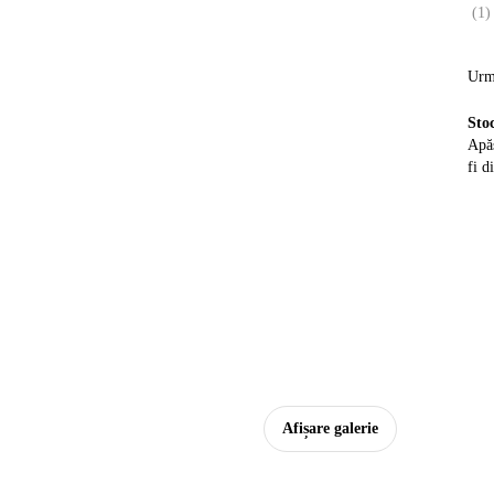
(
1
)
Urm
Sto
Apăs
fi d
Afișare galerie