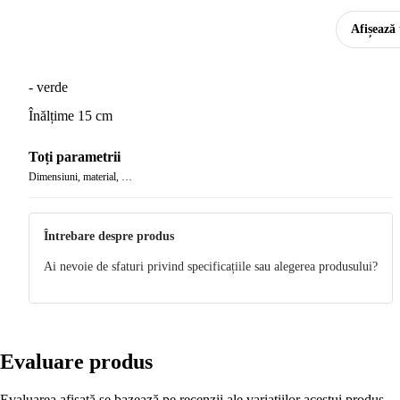
Afișează 
- verde
Înălțime 15 cm
Toți parametrii
Dimensiuni, material, …
Întrebare despre produs
Ai nevoie de sfaturi privind specificațiile sau alegerea produsului?
Evaluare produs
Evaluarea afișată se bazează pe recenzii ale variațiilor acestui produs.