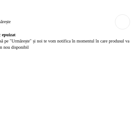
ărește
c epuizat
ă pe "Urmărește" și noi te vom notifica în momentul în care produsul va
in nou disponibil