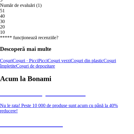
Număr de evaluări
(
1
)
5
1
4
0
3
0
2
0
1
0
***** funcționează recenziile?
Descoperă mai multe
Coșuri
Coșuri · Picci
Picci
Coșuri verzi
Coșuri din plastic
Coșuri
împletite
Coșuri de depozitare
Acum la Bonami
Summer Sale până la -40 %
Nu le rata! Peste 10 000 de produse sunt acum cu până la 40%
reducere!
Grădină la reducere