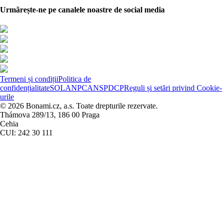
Urmărește-ne pe canalele noastre de social media
Termeni și condiții
Politica de
confidențialitate
SOL
ANPC
ANSPDCP
Reguli și setări privind Cookie-
urile
© 2026 Bonami.cz, a.s. Toate drepturile rezervate.
Thámova 289/13, 186 00 Praga
Cehia
CUI: 242 30 111