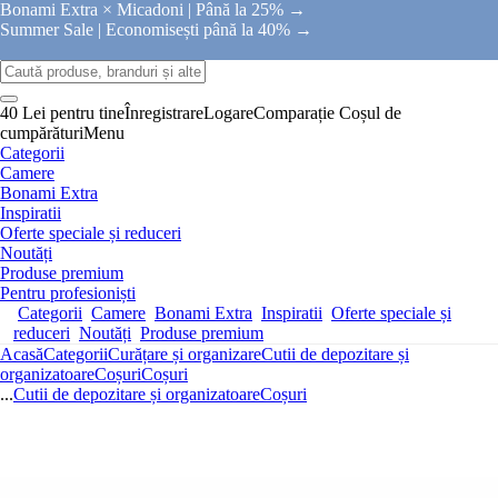
Bonami Extra × Micadoni |
Până la 25% →
Summer Sale |
Economisești până la 40% →
40 Lei pentru tine
Înregistrare
Logare
Comparație
Coșul de
cumpărături
Menu
Categorii
Camere
Bonami Extra
Inspiratii
Oferte speciale și reduceri
Noutăți
Produse premium
Pentru profesioniști
Categorii
Camere
Bonami Extra
Inspiratii
Oferte speciale și
reduceri
Noutăți
Produse premium
Acasă
Categorii
Curățare și organizare
Cutii de depozitare și
organizatoare
Coșuri
Coșuri
...
Cutii de depozitare și organizatoare
Coșuri