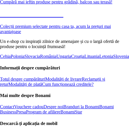
Cumpără mai ieftin produse pentru grădină, balcon sau terasă!
Premium la reducere
Colecții premium selectate pentru casa ta, acum la prețuri mai
avantajoase
Un e-shop cu inspirații zilnice de amenajare și cu o largă ofertă de
produse pentru o locuință frumoasă!
Cehia
Polonia
Slovacia
România
Ungaria
Croația
Lituania
Letonia
Slovenia
Informații despre cumpărături
Totul despre cumpărături
Modalități de livrare
Reclamații și
retur
Modalități de plată
Cum funcționează creditele?
Mai multe despre Bonami
Contact
Vouchere cadou
Despre noi
Branduri la Bonami
Bonami
Business
Presa
Program de afiliere
BonamiStar
Descarcă-ți aplicația de mobil