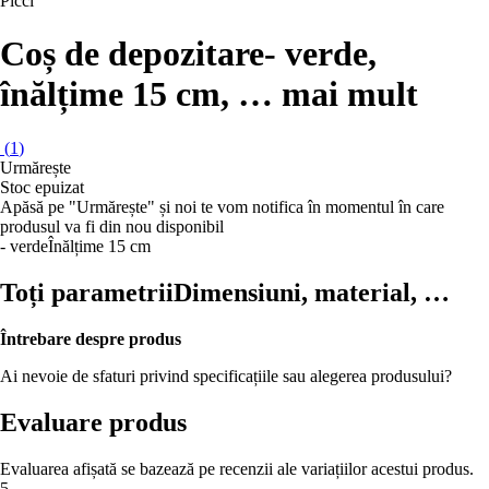
Picci
Coș de depozitare
- verde,
înălțime 15 cm
, …
mai mult
(
1
)
Urmărește
Stoc epuizat
Apăsă pe "Urmărește" și noi te vom notifica în momentul în care
produsul va fi din nou disponibil
- verde
Înălțime 15 cm
Toți parametrii
Dimensiuni, material, …
Întrebare despre produs
Ai nevoie de sfaturi privind specificațiile sau alegerea produsului?
Evaluare produs
Evaluarea afișată se bazează pe recenzii ale variațiilor acestui produs.
5