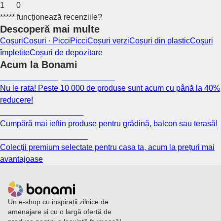
1
0
***** funcționează recenziile?
Descoperă mai multe
Coșuri
Coșuri · Picci
Picci
Coșuri verzi
Coșuri din plastic
Coșuri
împletite
Coșuri de depozitare
Acum la Bonami
Summer Sale până la -40 %
Nu le rata! Peste 10 000 de produse sunt acum cu până la 40%
reducere!
Grădină la reducere
Cumpără mai ieftin produse pentru grădină, balcon sau terasă!
Premium la reducere
Colecții premium selectate pentru casa ta, acum la prețuri mai
avantajoase
Un e-shop cu inspirații zilnice de
amenajare și cu o largă ofertă de