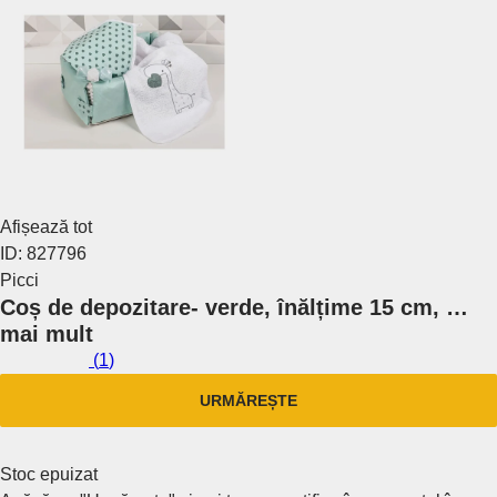
Afișează tot
ID: 827796
Picci
Coș de depozitare
- verde, înălțime 15 cm
, …
mai mult
(
1
)
URMĂREȘTE
Stoc epuizat