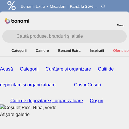
Bonami Extra × Micadoni |
Summer Sale |
Economisești până la 40% →
Până la 25% →
Menu
Categorii
Camere
Bonami Extra
Inspiratii
Oferte sp
Acasă
Categorii
Curățare și organizare
Cutii de
depozitare și organizatoare
Coșuri
Coșuri
...
Cutii de depozitare și organizatoare
Coșuri
Afișare galerie