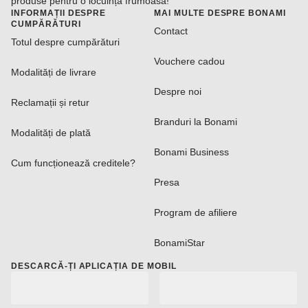
produse pentru o locuință frumoasă!
INFORMAȚII DESPRE
MAI MULTE DESPRE BONAMI
CUMPĂRĂTURI
Contact
Totul despre cumpărături
Vouchere cadou
Modalități de livrare
Despre noi
Reclamații și retur
Branduri la Bonami
Modalități de plată
Bonami Business
Cum funcționează creditele?
Presa
Program de afiliere
BonamiStar
DESCARCĂ-ȚI APLICAȚIA DE MOBIL