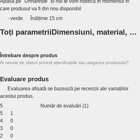
Apăsă pe "Urmărește" și noi te vom notifica în momentul în
care produsul va fi din nou disponibil
- verde
Înălțime 15 cm
Toți parametrii
Dimensiuni, material, …
Întrebare despre produs
Ai nevoie de sfaturi privind specificațiile sau alegerea produsului?
Evaluare produs
Evaluarea afișată se bazează pe recenzii ale variațiilor
acestui produs.
5
Număr de evaluări
(
1
)
5
1
4
0
3
0
2
0