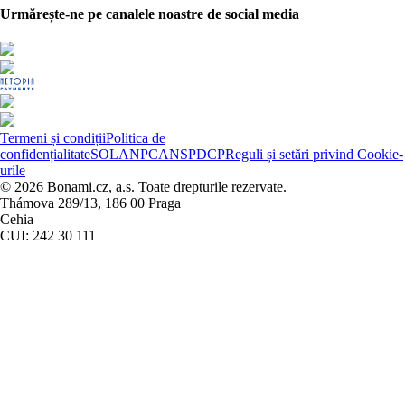
Urmărește-ne pe canalele noastre de social media
Termeni și condiții
Politica de
confidențialitate
SOL
ANPC
ANSPDCP
Reguli și setări privind Cookie-
urile
© 2026 Bonami.cz, a.s. Toate drepturile rezervate.
Thámova 289/13, 186 00 Praga
Cehia
CUI: 242 30 111