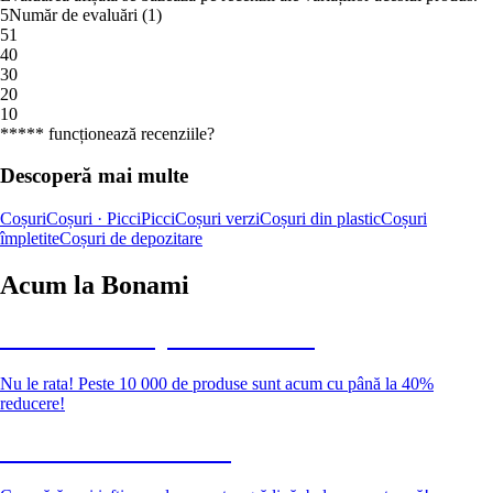
5
Număr de evaluări
(
1
)
5
1
4
0
3
0
2
0
1
0
***** funcționează recenziile?
Descoperă mai multe
Coșuri
Coșuri · Picci
Picci
Coșuri verzi
Coșuri din plastic
Coșuri
împletite
Coșuri de depozitare
Acum la Bonami
Summer Sale până la -40 %
Nu le rata! Peste 10 000 de produse sunt acum cu până la 40%
reducere!
Grădină la reducere