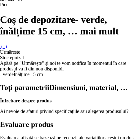
Picci
Coș de depozitare
- verde,
înălțime 15 cm
, …
mai mult
(
1
)
Urmărește
Stoc epuizat
Apăsă pe "Urmărește" și noi te vom notifica în momentul în care
produsul va fi din nou disponibil
- verde
Înălțime 15 cm
Toți parametrii
Dimensiuni, material, …
Întrebare despre produs
Ai nevoie de sfaturi privind specificațiile sau alegerea produsului?
Evaluare produs
Evaluarea afișată se bazează pe recenzii ale variațiilor acestui produs.