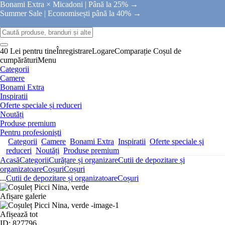
Bonami Extra × Micadoni |
Până la 25% →
Summer Sale |
Economisești până la 40% →
40 Lei pentru tine
Înregistrare
Logare
Comparație
Coșul de
cumpărături
Menu
Categorii
Camere
Bonami Extra
Inspiratii
Oferte speciale și reduceri
Noutăți
Produse premium
Pentru profesioniști
Categorii
Camere
Bonami Extra
Inspiratii
Oferte speciale și
reduceri
Noutăți
Produse premium
Acasă
Categorii
Curățare și organizare
Cutii de depozitare și
organizatoare
Coșuri
Coșuri
...
Cutii de depozitare și organizatoare
Coșuri
Afișare galerie
Afișează tot
ID: 827796