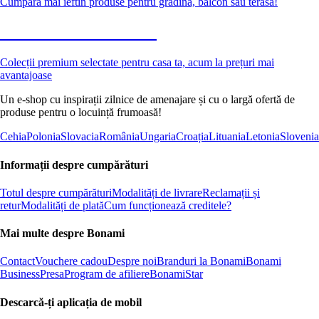
Cumpără mai ieftin produse pentru grădină, balcon sau terasă!
Premium la reducere
Colecții premium selectate pentru casa ta, acum la prețuri mai
avantajoase
Un e-shop cu inspirații zilnice de amenajare și cu o largă ofertă de
produse pentru o locuință frumoasă!
Cehia
Polonia
Slovacia
România
Ungaria
Croația
Lituania
Letonia
Slovenia
Informații despre cumpărături
Totul despre cumpărături
Modalități de livrare
Reclamații și
retur
Modalități de plată
Cum funcționează creditele?
Mai multe despre Bonami
Contact
Vouchere cadou
Despre noi
Branduri la Bonami
Bonami
Business
Presa
Program de afiliere
BonamiStar
Descarcă-ți aplicația de mobil