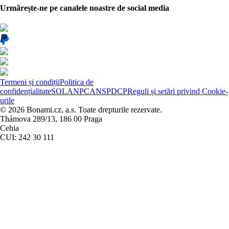
Urmărește-ne pe canalele noastre de social media
Termeni și condiții
Politica de
confidențialitate
SOL
ANPC
ANSPDCP
Reguli și setări privind Cookie-
urile
© 2026 Bonami.cz, a.s. Toate drepturile rezervate.
Thámova 289/13, 186 00 Praga
Cehia
CUI: 242 30 111