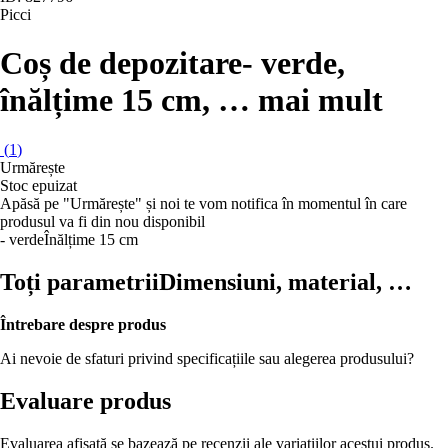
Picci
Coș de depozitare
- verde,
înălțime 15 cm
, …
mai mult
(
1
)
Urmărește
Stoc epuizat
Apăsă pe "Urmărește" și noi te vom notifica în momentul în care
produsul va fi din nou disponibil
- verde
Înălțime 15 cm
Toți parametrii
Dimensiuni, material, …
Întrebare despre produs
Ai nevoie de sfaturi privind specificațiile sau alegerea produsului?
Evaluare produs
Evaluarea afișată se bazează pe recenzii ale variațiilor acestui produs.