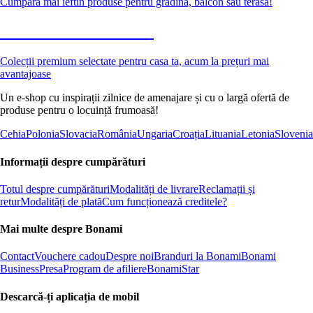
Cumpără mai ieftin produse pentru grădină, balcon sau terasă!
Premium la reducere
Colecții premium selectate pentru casa ta, acum la prețuri mai
avantajoase
Un e-shop cu inspirații zilnice de amenajare și cu o largă ofertă de
produse pentru o locuință frumoasă!
Cehia
Polonia
Slovacia
România
Ungaria
Croația
Lituania
Letonia
Slovenia
Informații despre cumpărături
Totul despre cumpărături
Modalități de livrare
Reclamații și
retur
Modalități de plată
Cum funcționează creditele?
Mai multe despre Bonami
Contact
Vouchere cadou
Despre noi
Branduri la Bonami
Bonami
Business
Presa
Program de afiliere
BonamiStar
Descarcă-ți aplicația de mobil