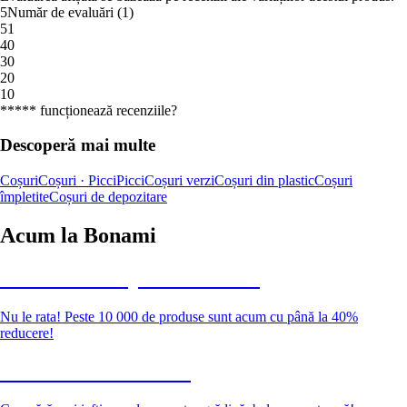
5
Număr de evaluări
(
1
)
5
1
4
0
3
0
2
0
1
0
***** funcționează recenziile?
Descoperă mai multe
Coșuri
Coșuri · Picci
Picci
Coșuri verzi
Coșuri din plastic
Coșuri
împletite
Coșuri de depozitare
Acum la Bonami
Summer Sale până la -40 %
Nu le rata! Peste 10 000 de produse sunt acum cu până la 40%
reducere!
Grădină la reducere