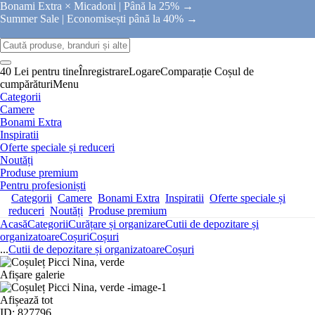
Bonami Extra × Micadoni |
Până la 25% →
Summer Sale |
Economisești până la 40% →
40 Lei pentru tine
Înregistrare
Logare
Comparație
Coșul de
cumpărături
Menu
Categorii
Camere
Bonami Extra
Inspiratii
Oferte speciale și reduceri
Noutăți
Produse premium
Pentru profesioniști
Categorii
Camere
Bonami Extra
Inspiratii
Oferte speciale și
reduceri
Noutăți
Produse premium
Acasă
Categorii
Curățare și organizare
Cutii de depozitare și
organizatoare
Coșuri
Coșuri
...
Cutii de depozitare și organizatoare
Coșuri
Afișare galerie
Afișează tot
ID: 827796